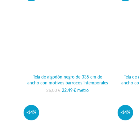
Tela de algodón negro de 335 cm de
Tela de
ancho con motivos barrocos intemporales
ancho co
22,49
El precio original era:
€
metro
El precio actual
26,00
€
26,00 €.
es: 22,49 €.
-14%
-14%