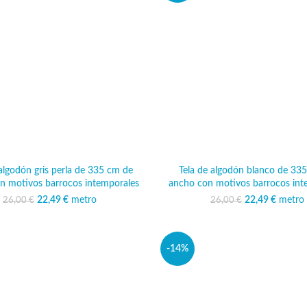
 algodón gris perla de 335 cm de
Tela de algodón blanco de 33
n motivos barrocos intemporales
ancho con motivos barrocos int
22,49
El precio original era:
€
metro
El precio actual
22,49
El precio ori
€
metro
El pr
26,00
€
26,00
€
26,00 €.
es: 22,49 €.
26,00
es:
-14%