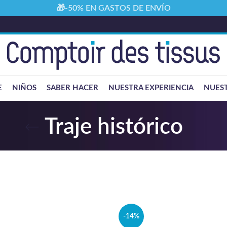
🎁-50% EN GASTOS DE ENVÍO
E
NIÑOS
SABER HACER
NUESTRA EXPERIENCIA
NUEST
Traje histórico
-14%