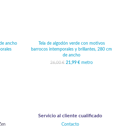
 de ancho
Tela de algodón verde con motivos
orales
barrocos intemporales y brillantes, 280 cm
de ancho
ginal era:
ecio actual
 €.
 22,99 €.
21,99
El precio original era:
€
metro
El precio actual
26,00
€
26,00 €.
es: 21,99 €.
Servicio al cliente cualificado
Zen
Contacto