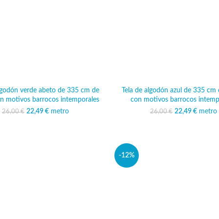
algodón verde abeto de 335 cm de
Tela de algodón azul de 335 cm
n motivos barrocos intemporales
con motivos barrocos intemp
22,49
El precio original era:
€
metro
El precio actual
22,49
El precio ori
€
metro
El pr
26,00
€
26,00
€
26,00 €.
es: 22,49 €.
26,00
es:
-12%