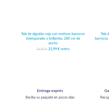
Tela de algodón roja con motivos barrocos
Tela 
intemporales y brillantes, 280 cm de
barrocos 
ancho
21,99
El precio original era:
€
metro
El precio actual
26,00
€
26,00 €.
es: 21,99 €.
Entrega exprés
Ga
Reciba su paquete en pocos días
Recup