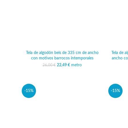
Tela de algodón beis de 335 cm de ancho
Tela de 
con motivos barrocos intemporales
ancho co
22,49
El precio original era:
€
metro
El precio actual
26,00
€
26,00 €.
es: 22,49 €.
-15%
-15%