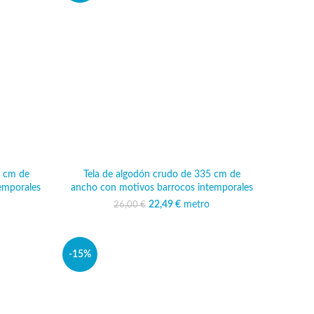
5 cm de
Tela de algodón crudo de 335 cm de
emporales
ancho con motivos barrocos intemporales
ginal era:
ecio actual
22,49
El precio original era:
€
metro
El precio actual
26,00
€
 €.
 22,49 €.
26,00 €.
es: 22,49 €.
-15%