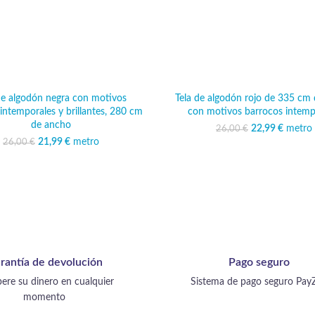
de algodón negra con motivos
Tela de algodón rojo de 335 cm
intemporales y brillantes, 280 cm
con motivos barrocos intemp
de ancho
22,99
El precio ori
€
metro
El pr
26,00
€
26,00
es:
21,99
El precio original era:
€
metro
El precio actual
26,00
€
26,00 €.
es: 21,99 €.
rantía de devolución
Pago seguro
ere su dinero en cualquier
Sistema de pago seguro Pay
momento