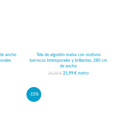
 de ancho
Tela de algodón malva con motivos
orales
barrocos intemporales y brillantes, 280 cm
de ancho
ginal era:
ecio actual
 €.
 22,49 €.
21,99
El precio original era:
€
metro
El precio actual
26,00
€
26,00 €.
es: 21,99 €.
-15%