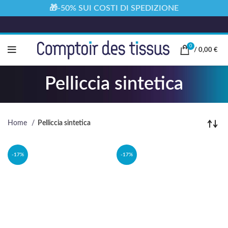
🎁-50% SUI COSTI DI SPEDIZIONE
0
/
0,00
€
Pelliccia sintetica
Home
Pelliccia sintetica
-17%
-17%