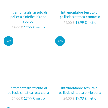
Intramontabile tessuto di
Intramontabile tessuto di
pelliccia sintetica bianco
pelliccia sintetica cammello
sporco
19,99
Il prezzo originale
€
metro
Il prezzo
24,00
€
era: 24,00 €.
attuale è:
19,99
Il prezzo originale
€
metro
Il prezzo
24,00
€
19,99 €.
era: 24,00 €.
attuale è:
19,99 €.
-17%
-17%
Intramontabile tessuto di
Intramontabile tessuto di
pelliccia sintetica rosa cipria
pelliccia sintetica grigio perla
19,99
Il prezzo originale
€
metro
Il prezzo
19,99
Il prezzo originale
€
metro
Il prezzo
24,00
€
24,00
€
era: 24,00 €.
attuale è:
era: 24,00 €.
attuale è:
19,99 €.
19,99 €.