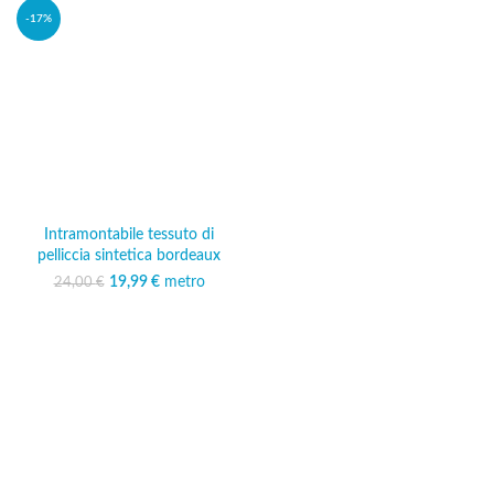
-17%
Intramontabile tessuto di
pelliccia sintetica bordeaux
19,99
Il prezzo originale
€
metro
Il prezzo
24,00
€
era: 24,00 €.
attuale è:
19,99 €.