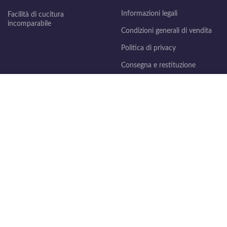
Informazioni legali
Facilità di cucitura
incomparabile
Condizioni generali di vendita
Politica di privacy
Consegna e restituzione
Utilizziamo i cookie per migliorare la sua esperienza sul nostro
sito web. Navigando su questo sito, lei accetta l'uso dei cookie.
139 Avenue du Sers 31140
ACCEPT
Saint-Alban - France
Téléphone: (+33) 5 61 70 44
68
LE COMPTOIR DES TISSUS
2025 DESIGNED BY
CREADISIAC
.