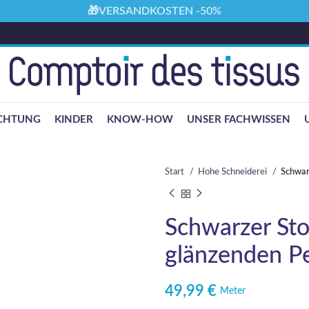
🎁VERSANDKOSTEN -50%
ICHTUNG
KINDER
KNOW-HOW
UNSER FACHWISSEN
Start
Hohe Schneiderei
Schwarz
Schwarzer Stof
glänzenden P
49,99
€
Meter