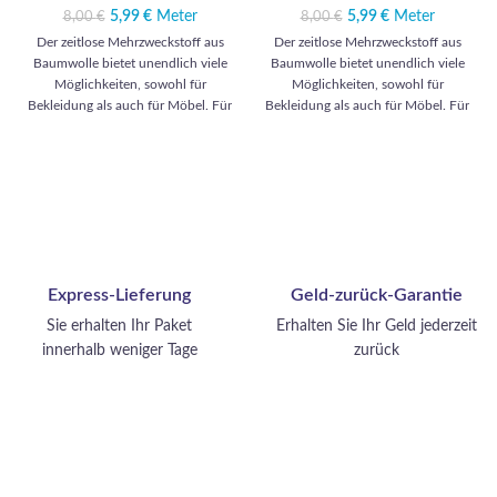
5,99
Ursprünglicher
€
Meter
Aktueller
5,99
Ursprünglicher
€
Meter
Aktueller
8,00
€
8,00
€
Preis war: 8,00 €
Preis ist:
Preis war: 8,00 €
Preis ist:
Der zeitlose Mehrzweckstoff aus
Der zeitlose Mehrzweckstoff aus
5,99 €.
5,99 €.
Baumwolle bietet unendlich viele
Baumwolle bietet unendlich viele
Möglichkeiten, sowohl für
Möglichkeiten, sowohl für
Bekleidung als auch für Möbel. Für
Bekleidung als auch für Möbel. Für
die Bekleidung stellen Sie sich
die Bekleidung stellen Sie sich
elegante Hemden, leichte Kleider,
elegante Hemden, leichte Kleider,
bequeme Hosen und raffinierte
bequeme Hosen und raffinierte
Röcke vor. Für die Einrichtung
Röcke vor. Für die Einrichtung
können Sie sich zeitlose Vorhänge,
können Sie sich zeitlose Vorhänge,
gemütliche Kissen, schicke
gemütliche Kissen, schicke
Tischdecken und elegante
Tischdecken und elegante
Bettbezüge vorstellen. Ein
Bettbezüge vorstellen. Ein
Express-Lieferung
Geld-zurück-Garantie
vielseitiges Material für jeden Stil
vielseitiges Material für jeden Stil
und jeden Raum.
und jeden Raum.
Sie erhalten Ihr Paket
Erhalten Sie Ihr Geld jederzeit
innerhalb weniger Tage
zurück