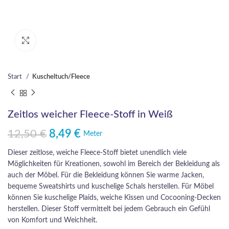
Click to enlarge
Start
Kuscheltuch/Fleece
Zeitlos weicher Fleece-Stoff in Weiß
12,50
€
8,49
€
Ursprünglicher Preis war: 12,50 €
Aktueller Preis ist: 8,49 €.
Meter
Dieser zeitlose, weiche Fleece-Stoff bietet unendlich viele
Möglichkeiten für Kreationen, sowohl im Bereich der Bekleidung als
auch der Möbel. Für die Bekleidung können Sie warme Jacken,
bequeme Sweatshirts und kuschelige Schals herstellen. Für Möbel
können Sie kuschelige Plaids, weiche Kissen und Cocooning-Decken
herstellen. Dieser Stoff vermittelt bei jedem Gebrauch ein Gefühl
von Komfort und Weichheit.