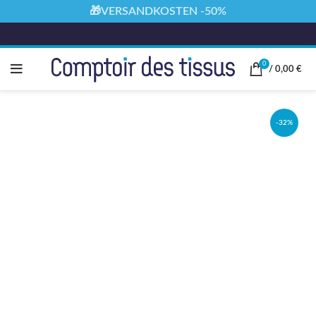
🎁VERSANDKOSTEN -50%
0
/
0,00
€
-32%