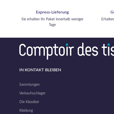
und Stuhlbezüge. Verwandeln Sie Ihr
Zuhause mit diesem exquisiten Stoff in
Express-Lieferung
G
einen luxuriösen Raum.
Sie erhalten Ihr Paket innerhalb weniger
Erhalten
Tage
IN KONTAKT BLEIBEN
Sammlungen
Verkaufsschlager
Die Klassiker
Kleidung