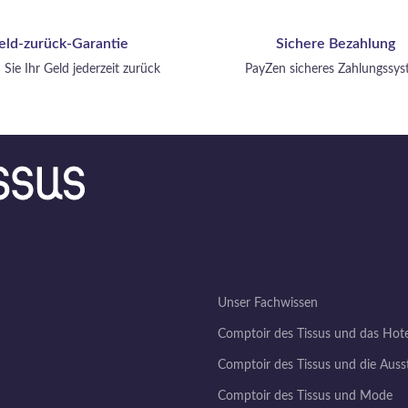
Kissen und Stuhlbezüge. Verwan
Ihr Zuhause mit diesem exquisite
eld-zurück-Garantie
Sichere Bezahlung
einen luxuriösen Raum.
 Sie Ihr Geld jederzeit zurück
PayZen sicheres Zahlungssy
Unser Fachwissen
Comptoir des Tissus und das Hot
Comptoir des Tissus und die Auss
Comptoir des Tissus und Mode