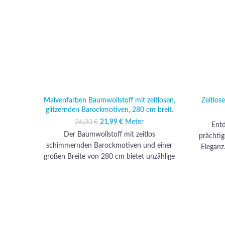
Malvenfarben Baumwollstoff mit zeitlosen,
Zeitlose
glitzernden Barockmotiven, 280 cm breit.
21,99
Ursprünglicher Preis war:
€
Meter
Aktueller Preis ist:
26,00
€
Entd
26,00 €
21,99 €.
Der Baumwollstoff mit zeitlos
prächtig
schimmernden Barockmotiven und einer
Eleganz.
großen Breite von 280 cm bietet unzählige
Lauf m
Möglichkeiten sowohl für Kleidung als
Kreati
auch für Möbel. Sie können prächtige
raffini
Abendkleider, elegante Anzüge und
zarte Sch
raffinierte Röcke entwerfen. Im Bereich
zeitlos
der Möbel eignet sich dieser Stoff perfekt
elegant
für opulente Vorhänge, dekorative Kissen
disti