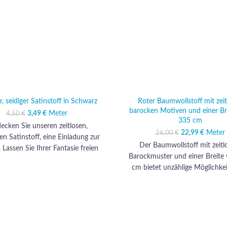
r, seidiger Satinstoff in Schwarz
Roter Baumwollstoff mit zeit
barocken Motiven und einer Br
3,49
Ursprünglicher Preis war:
€
Meter
Aktueller Preis ist:
4,50
€
335 cm
4,50 €
3,49 €.
ecken Sie unseren zeitlosen,
22,99
Ursprünglicher
€
Meter
Aktuell
26,00
€
en Satinstoff, eine Einladung zur
26,00
22
Der Baumwollstoff mit zeit
 Lassen Sie Ihrer Fantasie freien
Barockmuster und einer Breite
it einer Reihe von aufregenden
cm bietet unzählige Möglichkei
onen: glamouröse Abendkleider,
Bekleidung und Möbel. Sie 
erte Blusen, fließende Röcke und
prächtige Abendkleider, elegan
als. Dieser Stoff verkörpert einen
und raffinierte Röcke entwerf
en Look, der Ihre Garderobe mit
Bereich der Möbel eignet sich di
en Stücken aufwertet, die Ihren
perfekt für opulente Vorhänge, d
nguierten Stil unterstreichen.