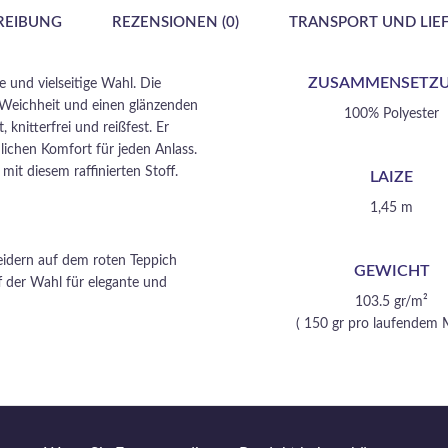
REIBUNG
REZENSIONEN (0)
TRANSPORT UND LIE
ZUSAMMENSETZ
e und vielseitige Wahl. Die
 Weichheit und einen glänzenden
100% Polyester
 knitterfrei und reißfest. Er
lichen Komfort für jeden Anlass.
it diesem raffinierten Stoff.
LAIZE
1,45 m
idern auf dem roten Teppich
GEWICHT
ff der Wahl für elegante und
103.5 gr/m²
( 150 gr pro laufendem 