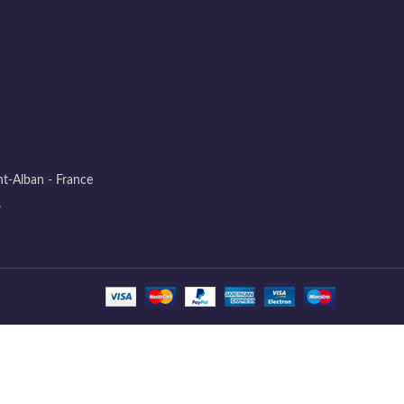
t-Alban - France
8