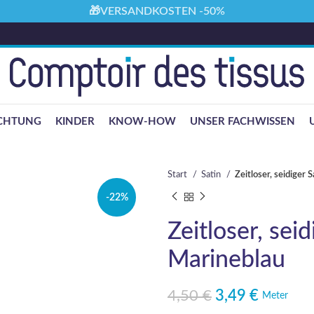
🎁VERSANDKOSTEN -50%
ICHTUNG
KINDER
KNOW-HOW
UNSER FACHWISSEN
Start
Satin
Zeitloser, seidiger 
-22%
Zeitloser, seid
Marineblau
4,50
€
3,49
€
Ursprünglicher Preis war: 4,50 €
Aktueller Preis ist: 3,49 €.
Meter