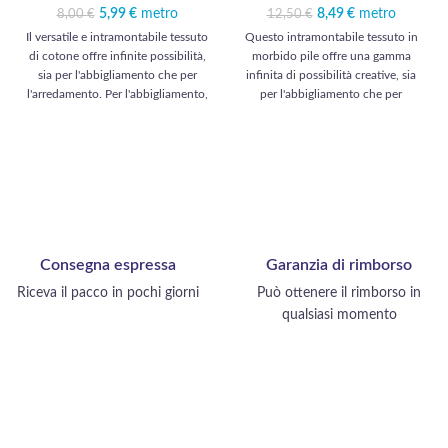
5,99
Il prezzo originale
€
metro
Il prezzo
8,49
Il prezzo originale
€
metro
Il prezzo
8,00
€
12,50
€
era: 8,00 €.
attuale è:
era: 12,50 €.
attuale è:
Il versatile e intramontabile tessuto
Questo intramontabile tessuto in
5,99 €.
8,49 €.
di cotone offre infinite possibilità,
morbido pile offre una gamma
sia per l'abbigliamento che per
infinita di possibilità creative, sia
l'arredamento. Per l'abbigliamento,
per l'abbigliamento che per
immagini camicie eleganti, abiti
l'arredamento. Per l'abbigliamento,
leggeri, pantaloni comodi e gonne
può realizzare giacche calde,
raffinate. Per l'arredamento,
maglioni confortevoli e sciarpe
immagini tende senza tempo,
accoglienti. Per l'arredamento, può
cuscini accoglienti, tovaglie chic
realizzare morbidi plaid, cuscini e
ed eleganti copripiumini. Un
coperte avvolgenti. Questo tessuto
materiale versatile per tutti gli stili e
regala una sensazione di comfort e
gli spazi.
morbidezza ad ogni utilizzo.
Consegna espressa
Garanzia di rimborso
Riceva il pacco in pochi giorni
Può ottenere il rimborso in
qualsiasi momento