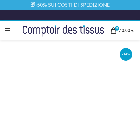
🎁-50% SUI COSTI DI SPEDIZIONE
0
/
0,00
€
-14%