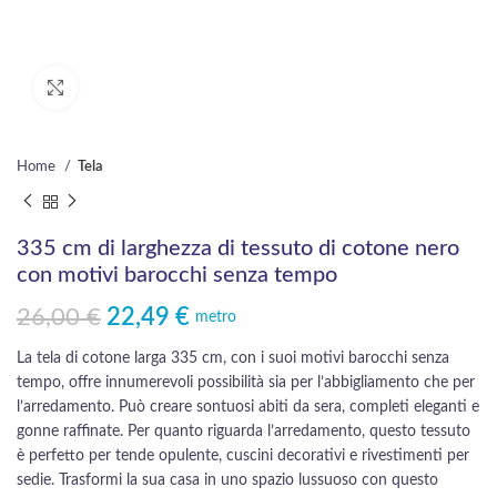
Click to enlarge
Home
Tela
335 cm di larghezza di tessuto di cotone nero
con motivi barocchi senza tempo
26,00
€
22,49
€
Il prezzo originale era: 26,00 €.
Il prezzo attuale è: 22,49 €.
metro
La tela di cotone larga 335 cm, con i suoi motivi barocchi senza
tempo, offre innumerevoli possibilità sia per l’abbigliamento che per
l’arredamento. Può creare sontuosi abiti da sera, completi eleganti e
gonne raffinate. Per quanto riguarda l’arredamento, questo tessuto
è perfetto per tende opulente, cuscini decorativi e rivestimenti per
sedie. Trasformi la sua casa in uno spazio lussuoso con questo