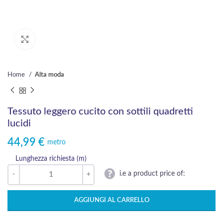
Click to enlarge
Home
Alta moda
Tessuto leggero cucito con sottili quadretti
lucidi
44,99
€
metro
Lunghezza richiesta (m)
i.e a product price of:
AGGIUNGI AL CARRELLO