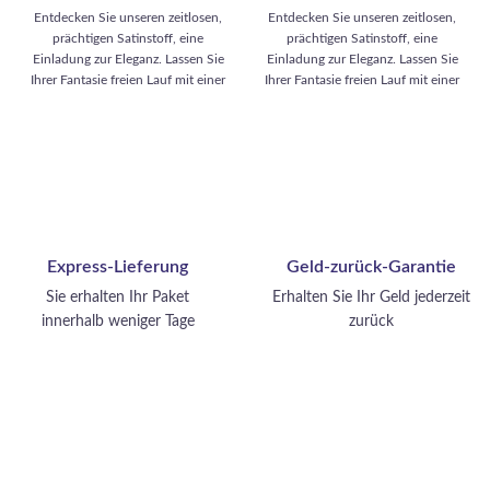
Preis war: 4,50 €
Preis ist:
Preis war: 4,50 €
Preis ist:
Entdecken Sie unseren zeitlosen,
Entdecken Sie unseren zeitlosen,
3,49 €.
3,49 €.
prächtigen Satinstoff, eine
prächtigen Satinstoff, eine
Einladung zur Eleganz. Lassen Sie
Einladung zur Eleganz. Lassen Sie
Ihrer Fantasie freien Lauf mit einer
Ihrer Fantasie freien Lauf mit einer
Reihe von aufregenden
Reihe von aufregenden
Kreationen: glamouröse
Kreationen: glamouröse
Abendkleider, raffinierte Blusen,
Abendkleider, raffinierte Blusen,
fließende Röcke und zarte Schals.
fließende Röcke und zarte Schals.
Dieser Stoff verkörpert einen
Dieser Stoff verkörpert einen
zeitlosen Look, der Ihre Garderobe
zeitlosen Look, der Ihre Garderobe
mit eleganten Stücken aufwertet,
mit eleganten Stücken aufwertet,
die Ihren distinguierten Stil
die Ihren distinguierten Stil
Express-Lieferung
Geld-zurück-Garantie
unterstreichen.
unterstreichen.
Sie erhalten Ihr Paket
Erhalten Sie Ihr Geld jederzeit
innerhalb weniger Tage
zurück