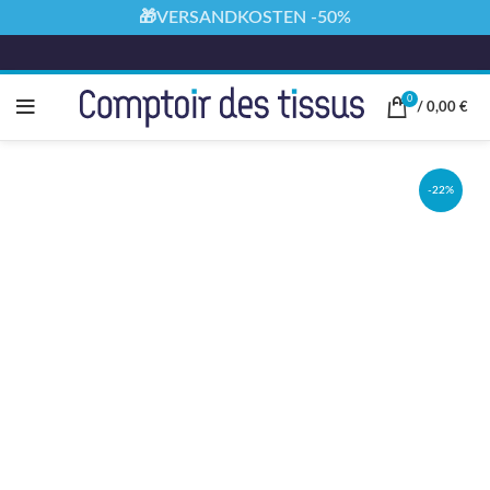
🎁VERSANDKOSTEN -50%
0
/
0,00
€
-22%