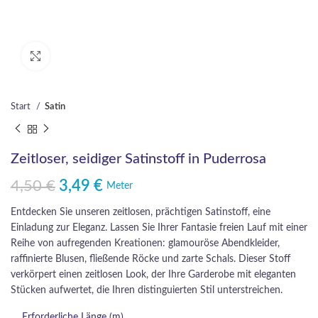
Click to enlarge
Start
Satin
Zeitloser, seidiger Satinstoff in Puderrosa
4,50
€
3,49
€
Ursprünglicher Preis war: 4,50 €
Aktueller Preis ist: 3,49 €.
Meter
Entdecken Sie unseren zeitlosen, prächtigen Satinstoff, eine
Einladung zur Eleganz. Lassen Sie Ihrer Fantasie freien Lauf mit einer
Reihe von aufregenden Kreationen: glamouröse Abendkleider,
raffinierte Blusen, fließende Röcke und zarte Schals. Dieser Stoff
verkörpert einen zeitlosen Look, der Ihre Garderobe mit eleganten
Stücken aufwertet, die Ihren distinguierten Stil unterstreichen.
Erforderliche Länge (m)