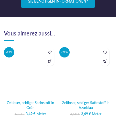
SIE BENÖTIGEN INFORMATIONEN?
Vous aimerez aussi...
-22%
-22%
Zeitloser, seidiger Satinstoff in
Zeitloser, seidiger Satinstoff in
Grün
Azurblau
3,49
Ursprünglicher
€
Meter
Aktueller
3,49
Ursprünglicher
€
Meter
Aktueller
4,50
€
4,50
€