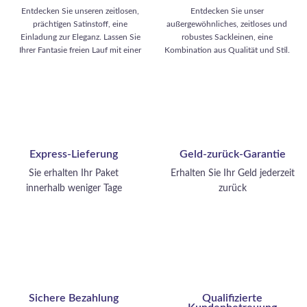
Preis war: 4,50 €
Preis ist:
Preis war: 11,50 €
Preis ist:
Entdecken Sie unseren zeitlosen,
Entdecken Sie unser
3,49 €.
8,99 €.
prächtigen Satinstoff, eine
außergewöhnliches, zeitloses und
Einladung zur Eleganz. Lassen Sie
robustes Sackleinen, eine
Ihrer Fantasie freien Lauf mit einer
Kombination aus Qualität und Stil.
Reihe von aufregenden
Lassen Sie Ihrer Kreativität freien
Kreationen: glamouröse
Lauf mit einer Reihe von
Abendkleider, raffinierte Blusen,
aufregenden Kreationen: elegante
fließende Röcke und zarte Schals.
Reisetaschen, strapazierfähige
Dieser Stoff verkörpert einen
Polster, langlebige Möbelbezüge,
zeitlosen Look, der Ihre Garderobe
hochwertige Fußmatten und
mit eleganten Stücken aufwertet,
raffinierte Accessoires wie
Express-Lieferung
Geld-zurück-Garantie
die Ihren distinguierten Stil
Schlüsselanhänger und Etuis.
unterstreichen.
Dieser Stoff verkörpert eine
Sie erhalten Ihr Paket
Erhalten Sie Ihr Geld jederzeit
bemerkenswerte Funktionalität
innerhalb weniger Tage
zurück
und verleiht Ihrer Einrichtung und
Ihren Accessoires einen Hauch von
Eleganz.
Sichere Bezahlung
Qualifizierte