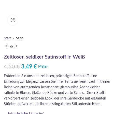
Click to enlarge
Start
Satin
Zeitloser, seidiger Satinstoff in Weiß
4,50
€
3,49
€
Ursprünglicher Preis war: 4,50 €
Aktueller Preis ist: 3,49 €.
Meter
Entdecken Sie unseren zeitlosen, prächtigen Satinstoff, eine
Einladung zur Eleganz. Lassen Sie Ihrer Fantasie freien Lauf mit einer
Reihe von aufregenden Kreationen: glamouröse Abendkleider,
raffinierte Blusen, fließende Röcke und zarte Schals. Dieser Stoff
verkörpert einen zeitlosen Look, der Ihre Garderobe mit eleganten
Stücken aufwertet, die Ihren distinguierten Stil unterstreichen.
Erforderliche Länge (m)