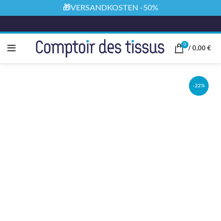
🎁VERSANDKOSTEN -50%
0
/
0,00
€
-22%