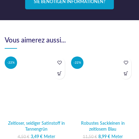
SIE BENÖTIGEN INFORMATIONEN?
Vous aimerez aussi...
-22%
-22%
Zeitloser, seidiger Satinstoff in
Robustes Sackleinen in
Tannengrün
zeitlosem Blau
3,49
Ursprünglicher
€
Meter
Aktueller
8,99
Ursprünglicher
€
Meter
Aktueller
4,50
€
11,50
€