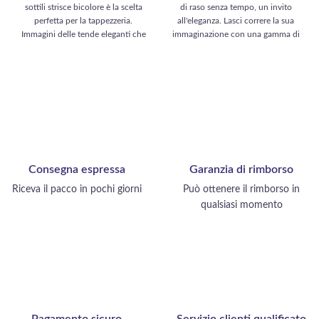
14,99 €.
3,49 €.
sottili strisce bicolore è la scelta
di raso senza tempo, un invito
perfetta per la tappezzeria.
all'eleganza. Lasci correre la sua
Immagini delle tende eleganti che
immaginazione con una gamma di
diano un tocco di raffinatezza alla
creazioni accattivanti: abiti da sera
sua casa. Immagini cuscini
glamour, camicette sofisticate,
coordinati che aggiungano
gonne fluenti e sciarpe delicate.
comfort e stile al suo divano. Pensi
Questo tessuto incarna un fascino
alle fodere per sedie o cuscini per
senza tempo, arricchendo il suo
un'atmosfera moderna. Prenda in
guardaroba con capi eleganti che
considerazione tovaglie e runner
dimostrano il suo stile distinto.
da tavola che arricchiscono la sua
tavola con eleganza. Un tessuto di
Consegna espressa
Garanzia di rimborso
qualità per vestire la sua casa con
gusto.
Riceva il pacco in pochi giorni
Può ottenere il rimborso in
qualsiasi momento