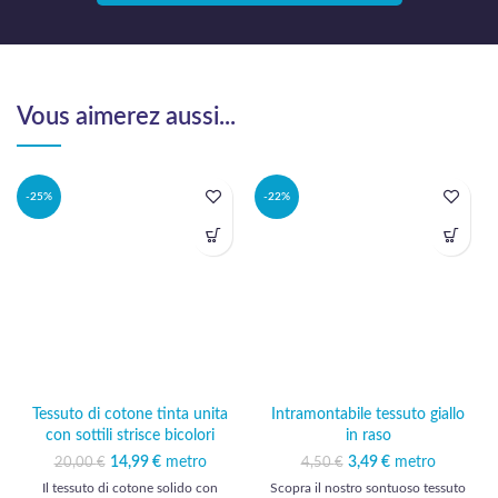
Vous aimerez aussi...
-25%
-22%
Tessuto di cotone tinta unita
Intramontabile tessuto giallo
con sottili strisce bicolori
in raso
14,99
Il prezzo originale
€
metro
Il prezzo
3,49
Il prezzo originale
€
metro
Il prezzo
20,00
€
4,50
€
era: 20,00 €.
attuale è:
era: 4,50 €.
attuale è:
Il tessuto di cotone solido con
Scopra il nostro sontuoso tessuto