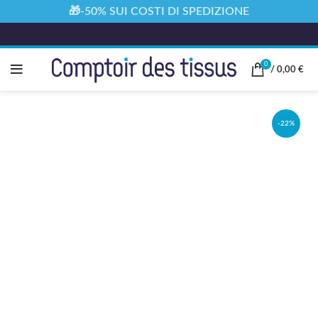
🎁-50% SUI COSTI DI SPEDIZIONE
0
/
0,00
€
-22%