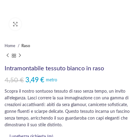
Click to enlarge
Home
Raso
Intramontabile tessuto bianco in raso
4,50
€
3,49
€
Il prezzo originale era: 4,50 €.
Il prezzo attuale è: 3,49 €.
metro
Scopra il nostro sontuoso tessuto di raso senza tempo, un invito
all’eleganza. Lasci correre la sua immaginazione con una gamma di
creazioni accattivanti: abiti da sera glamour, camicette sofisticate,
gonne fluenti e sciarpe delicate. Questo tessuto incarna un fascino
senza tempo, arricchendo il suo guardaroba con capi eleganti che
dimostrano il suo stile distinto.
Lunghezza richiesta (m)