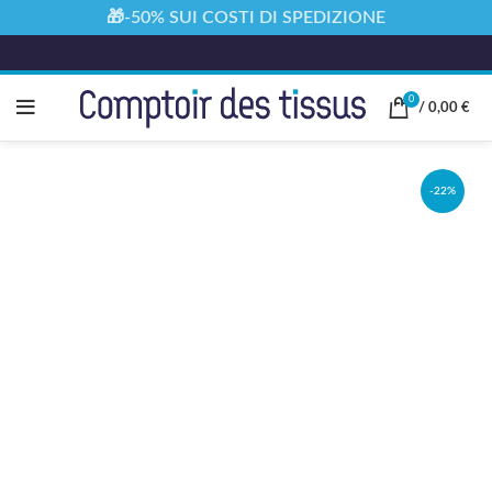
🎁-50% SUI COSTI DI SPEDIZIONE
0
/
0,00
€
-22%