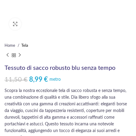
Click to enlarge
Home
Tela
Tessuto di sacco robusto blu senza tempo
11,50
€
8,99
€
Il prezzo originale era: 11,50 €.
Il prezzo attuale è: 8,99 €.
metro
Scopra la nostra eccezionale tela di sacco robusta e senza tempo,
una combinazione di qualità e stile. Dia libero sfogo alla sua
creatività con una gamma di creazioni accattivanti: eleganti borse
da viaggio, cuscini da tappezzeria resistenti, coperture per mobili
durevoli, tappetini di alta gamma e accessori raffinati come
portachiavi e astucci. Questo tessuto incarna una notevole
funzionalità, aggiungendo un tocco di eleganza ai suoi arredi e