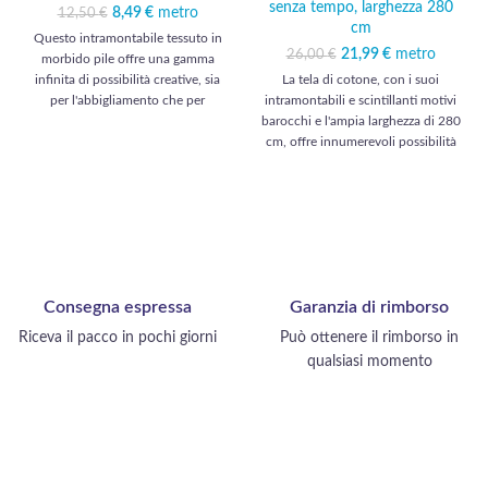
senza tempo, larghezza 280
8,49
Il prezzo originale
€
metro
Il prezzo
12,50
€
cm
era: 12,50 €.
attuale è:
Questo intramontabile tessuto in
8,49 €.
21,99
Il prezzo originale
€
metro
Il prezzo
26,00
€
morbido pile offre una gamma
era: 26,00 €.
attuale è:
infinita di possibilità creative, sia
La tela di cotone, con i suoi
21,99 €.
per l'abbigliamento che per
intramontabili e scintillanti motivi
l'arredamento. Per l'abbigliamento,
barocchi e l'ampia larghezza di 280
può realizzare giacche calde,
cm, offre innumerevoli possibilità
maglioni confortevoli e sciarpe
sia per l'abbigliamento che per
accoglienti. Per l'arredamento, può
l'arredamento. Può creare sontuosi
realizzare morbidi plaid, cuscini e
abiti da sera, completi eleganti e
coperte avvolgenti. Questo tessuto
gonne raffinate. Per quanto
regala una sensazione di comfort e
riguarda l'arredamento, questo
morbidezza ad ogni utilizzo.
tessuto è perfetto per tende
opulente, cuscini decorativi e
Consegna espressa
Garanzia di rimborso
rivestimenti per sedie. Trasformi la
sua casa in uno spazio lussuoso
Riceva il pacco in pochi giorni
Può ottenere il rimborso in
con questo squisito tessuto.
qualsiasi momento