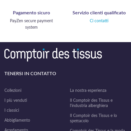
Pagamento sicuro
Servizio clienti qualificato
PayZen secure payment
Ci contatti
system
TENERSI IN CONTATTO
Collezioni
La nostra esperienza
I più venduti
Il Comptoir des Tissus e
l'industria alberghiera
I classici
Il Comptoir des Tissus e lo
Abbigliamento
spettacolo
Arredamento
Comptoir des Tissus e la moda