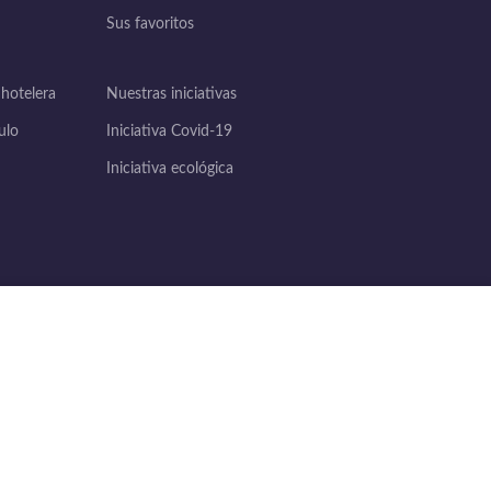
Sus favoritos
 hotelera
Nuestras iniciativas
ulo
Iniciativa Covid-19
Iniciativa ecológica
ACCEPT
139 Avenue du Sers 31140 Saint-Alban -
France
Téléphone: (+33) 5 61 70 44 68