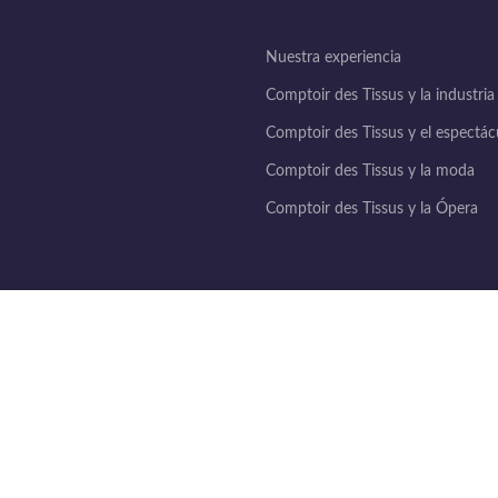
Nuestra experiencia
Comptoir des Tissus y la industria
Comptoir des Tissus y el espectác
Comptoir des Tissus y la moda
Comptoir des Tissus y la Ópera
Legislación
Al navegar por este sitio, acepta el uso de cookies.
Menciones legales
Condiciones generales de venta
Política de privacidad
Entrega y devoluciones