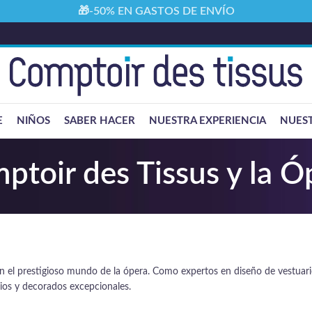
🎁-50% EN GASTOS DE ENVÍO
E
NIÑOS
SABER HACER
NUESTRA EXPERIENCIA
NUEST
ptoir des Tissus y la Ó
n el prestigioso mundo de la ópera. Como expertos en diseño de vestuari
rios y decorados excepcionales.