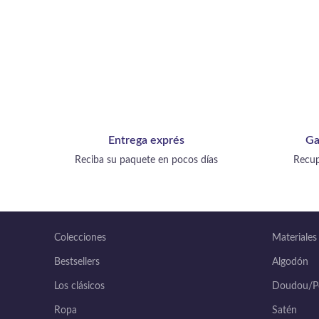
Entrega exprés
Ga
Reciba su paquete en pocos días
Recup
Colecciones
Materiales
Bestsellers
Algodón
Los clásicos
Doudou/Po
Ropa
Satén