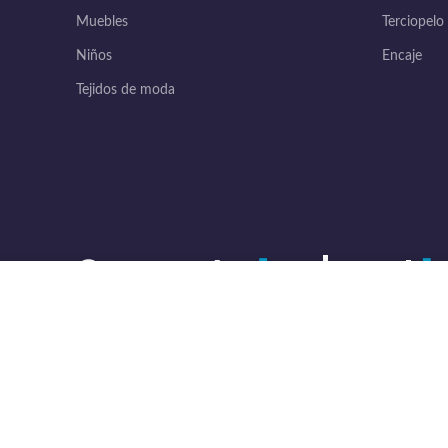
Muebles
Terciopelo
Niños
Encaje
Tejidos de moda
Utilizamos cookies para mejorar su experiencia en nuestro sitio web. 
MANTENER EL CONTACTO