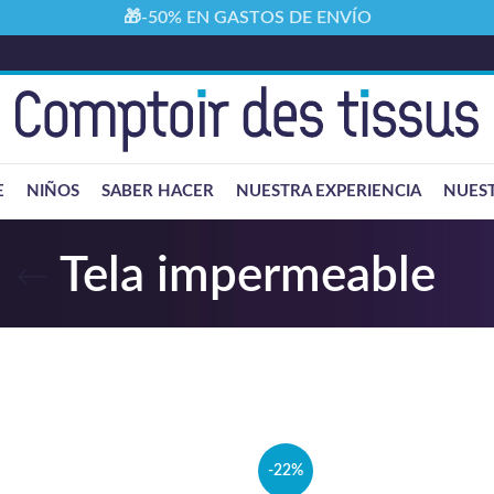
🎁-50% EN GASTOS DE ENVÍO
E
NIÑOS
SABER HACER
NUESTRA EXPERIENCIA
NUEST
Tela impermeable
-22%