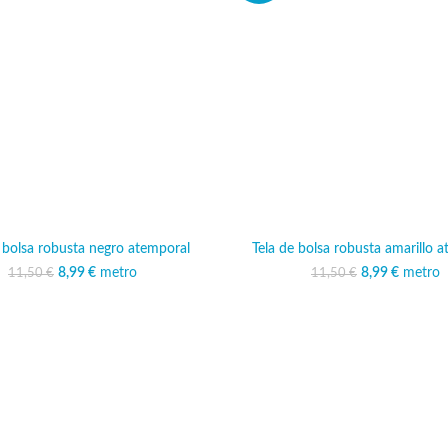
 bolsa robusta negro atemporal
Tela de bolsa robusta amarillo 
8,99
El precio original era:
€
metro
El precio actual es:
8,99
El precio ori
€
metro
El preci
11,50
€
11,50
€
11,50 €.
8,99 €.
11,50
8