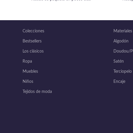
Colecciones
Materiales
Bestsellers
Algodón
Los clásicos
Doudou/Po
Ropa
Satén
Muebles
Terciopelo
Niños
Encaje
Tejidos de moda