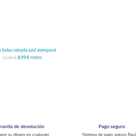
e bolsa robusta azul atemporal
8,99
El precio original era:
€
metro
El precio actual es:
11,50
€
11,50 €.
8,99 €.
rantía de devolución
Pago seguro
ere su dinero en cualquier
Sistema de pago seguro Pay