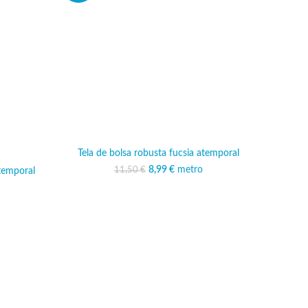
Tela de bolsa robusta fucsia atemporal
8,99
El precio original era:
€
metro
El precio actual es:
11,50
€
atemporal
11,50 €.
8,99 €.
ginal era:
o actual es:
 €.
,99 €.