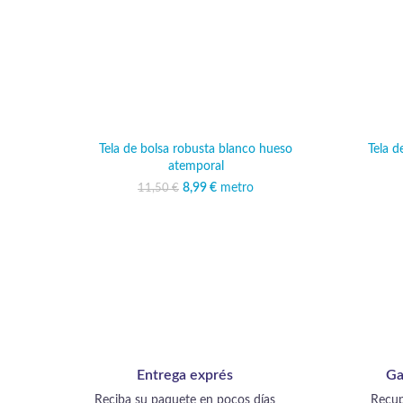
Tela de bolsa robusta blanco hueso
Tela d
atemporal
8,99
El precio original era:
€
metro
El precio actual es:
11,50
€
11,50 €.
8,99 €.
Entrega exprés
Ga
Reciba su paquete en pocos días
Recup