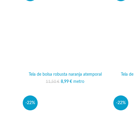
Tela de bolsa robusta naranja atemporal
Tela de
8,99
El precio original era:
€
metro
El precio actual es:
11,50
€
11,50 €.
8,99 €.
-22%
-22%