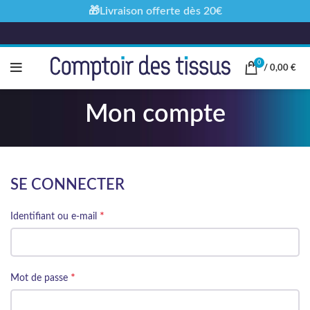
🎁Livraison offerte dès 20€
0
/
0,00
€
Mon compte
SE CONNECTER
*
Identifiant ou e-mail
*
Mot de passe