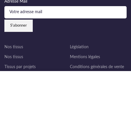
Adresse Mail
Nos tissus
Législation
Nos tissus
Mentions légales
Tissus par projets
Conditions générales de vente
Meilleures ventes
Politique de confidentialité
Nous utilisons des cookies pour améliorer votre expérience sur
notre site Web. En naviguant sur ce site, vous acceptez
Nouveautés
Expédition et délais de livraison
l'utilisation des cookies.
Formulaire de remboursement
ACCEPTER
En savoir plus
Vos accès
Qui sommes-nous ?
Contacter le service client