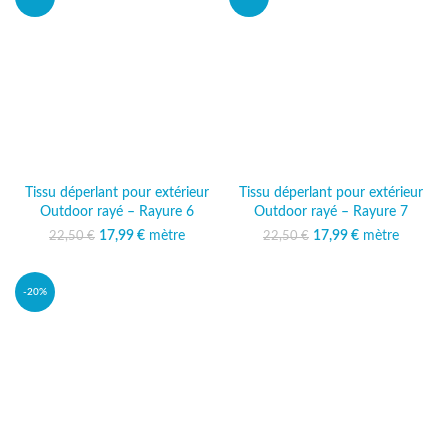
Tissu déperlant pour extérieur
Tissu déperlant pour extérieur
Outdoor rayé – Rayure 6
Outdoor rayé – Rayure 7
17,99
Le prix initial était :
€
mètre
Le prix
17,99
Le prix initial était :
€
mètre
Le prix
22,50
€
22,50
€
22,50 €.
actuel est :
22,50 €.
actuel est :
17,99 €.
17,99 €.
-20%