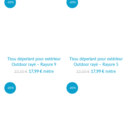
-20%
-20%
Tissu déperlant pour extérieur
Tissu déperlant pour extérieur
Outdoor rayé – Rayure 9
Outdoor rayé – Rayure 5
17,99
Le prix initial était :
€
mètre
Le prix
17,99
Le prix initial était :
€
mètre
Le prix
22,50
€
22,50
€
22,50 €.
actuel est :
22,50 €.
actuel est :
17,99 €.
17,99 €.
-20%
-20%