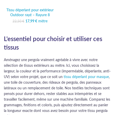
Tissu déperlant pour extérieur
Outdoor rayé – Rayure 8
17,99
Le prix initial était :
€
mètre
Le prix
22,50
€
22,50 €.
actuel est :
17,99 €.
L'essentiel pour choisir et utiliser ces
tissus
Aménagez une pergola vraiment agréable à vivre avec notre
sélection de tissus extérieurs au mètre. Ici, vous choisissez la
largeur, la couleur et la performance (imperméable, déperlante, anti-
UV) selon votre projet, que ce soit un
tissu déperlant pour masque
,
une toile de couverture, des rideaux de pergola, des panneaux
latéraux ou un remplacement de toile. Nos textiles techniques sont
pensés pour durer dehors, rester stables aux intempéries et se
travailler facilement, même sur une machine familiale. Comparez les
grammages, finitions et coloris, puis ajoutez directement au panier
la longueur exacte dont vous avez besoin pour votre tissu pergola