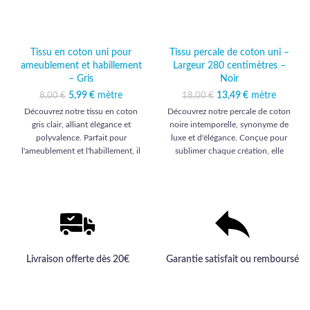
Tissu en coton uni pour
Tissu percale de coton uni –
ameublement et habillement
Largeur 280 centimètres –
– Gris
Noir
5,99
Le prix initial était :
€
mètre
Le prix actuel
13,49
Le prix initial était :
€
mètre
Le prix
8,00
€
18,00
€
8,00 €.
est : 5,99 €.
18,00 €.
actuel est :
Découvrez notre tissu en coton
Découvrez notre percale de coton
13,49 €.
gris clair, alliant élégance et
noire intemporelle, synonyme de
polyvalence. Parfait pour
luxe et d'élégance. Conçue pour
l'ameublement et l'habillement, il
sublimer chaque création, elle
habillera vos projets d'une qualité
incarne la qualité et l'exclusivité
haut de gamme inégalée.
pour vos projets d'ameublement et
d'habillement.
Livraison offerte dès 20€
Garantie satisfait ou remboursé