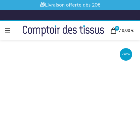
🎁Livraison offerte dès 20€
0
/
0,00
€
-20%