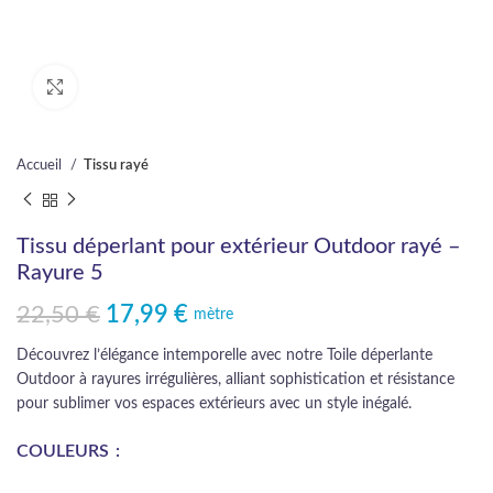
Cliquez pour agrandir
Accueil
Tissu rayé
Tissu déperlant pour extérieur Outdoor rayé –
Rayure 5
22,50
€
17,99
€
Le prix initial était : 22,50 €.
Le prix actuel est : 17,99 €.
mètre
Découvrez l’élégance intemporelle avec notre Toile déperlante
Outdoor à rayures irrégulières, alliant sophistication et résistance
pour sublimer vos espaces extérieurs avec un style inégalé.
COULEURS