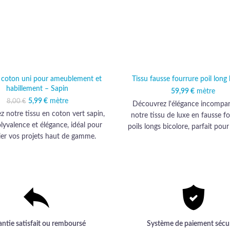
n coton uni pour ameublement et
Tissu fausse fourrure poil long 
habillement – Sapin
59,99
€
mètre
5,99
Le prix initial était :
€
mètre
Le prix actuel est :
8,00
€
Découvrez l'élégance incompar
8,00 €.
5,99 €.
 notre tissu en coton vert sapin,
notre tissu de luxe en fausse f
olyvalence et élégance, idéal pour
poils longs bicolore, parfait pou
ier vos projets haut de gamme.
vos créations avec une touche
gamme irrésistible.
antie satisfait ou remboursé
Système de paiement sécu