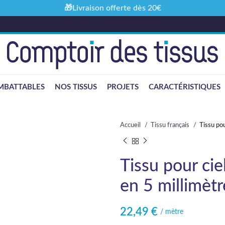
🎁Livraison offerte dès 20€
MBATTABLES
NOS TISSUS
PROJETS
CARACTÉRISTIQUES
Accueil
Tissu français
Tissu pou
Tissu pour cie
en 5 millimètr
22,49
€
/ mètre