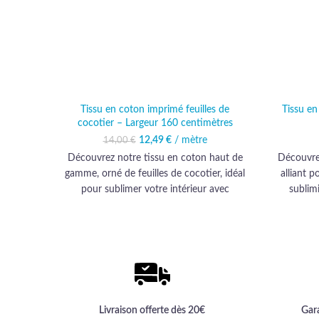
Tissu en coton imprimé feuilles de
Tissu e
cocotier – Largeur 160 centimètres
12,49
Le prix initial était :
€
/ mètre
Le prix actuel est :
14,00
€
14,00 €.
12,49 €.
Découvrez notre tissu en coton haut de
Découvrez
gamme, orné de feuilles de cocotier, idéal
alliant p
pour sublimer votre intérieur avec
sublim
élégance et créativité.
Livraison offerte dès 20€
Gar