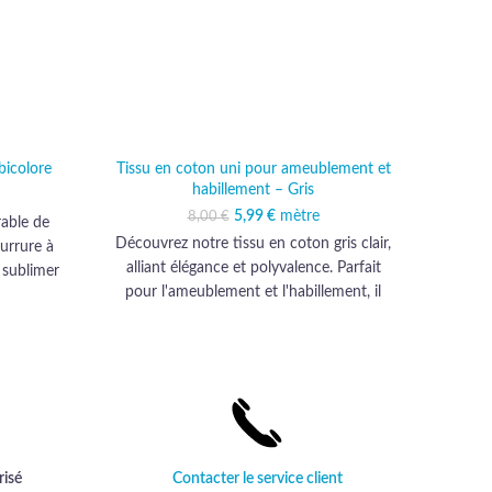
bicolore
Tissu en coton uni pour ameublement et
Tis
habillement – Gris
5,99
Le prix initial était :
€
mètre
Le prix actuel est :
8,00
€
able de
Décou
8,00 €.
5,99 €.
Découvrez notre tissu en coton gris clair,
ourrure à
impri
alliant élégance et polyvalence. Parfait
r sublimer
rési
pour l'ameublement et l'habillement, il
 haut de
subl
habillera vos projets d'une qualité haut de
gamme inégalée.
risé
Contacter le service client