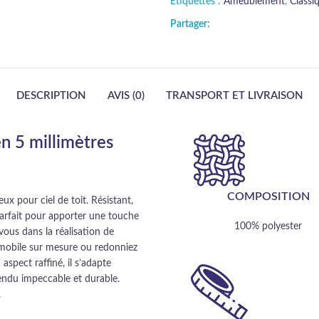
Étiquettes :
Ameublement
,
Classi
Partager:
DESCRIPTION
AVIS (0)
TRANSPORT ET LIVRAISON
en 5 millimètres
COMPOSITION
ux pour ciel de toit. Résistant,
parfait pour apporter une touche
100% polyester
vous dans la réalisation de
omobile sur mesure ou redonniez
aspect raffiné, il s’adapte
endu impeccable et durable.
.