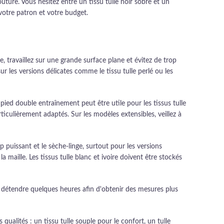
uture. Vous hésitez entre un tissu tulle noir sobre et un
votre patron et votre budget.
e, travaillez sur une grande surface plane et évitez de trop
r les versions délicates comme le tissu tulle perlé ou les
pied double entraînement peut être utile pour les tissus tulle
rticulièrement adaptés. Sur les modèles extensibles, veillez à
p puissant et le sèche-linge, surtout pour les versions
 maille. Les tissus tulle blanc et ivoire doivent être stockés
 se détendre quelques heures afin d'obtenir des mesures plus
ualités : un tissu tulle souple pour le confort, un tulle