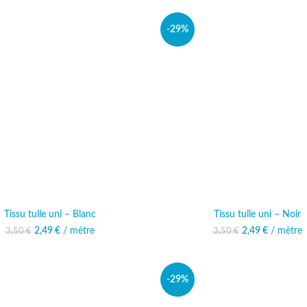
-29%
Tissu tulle uni – Blanc
Tissu tulle uni – Noir
Le prix initial était : 3,50 €.
2,49
€
/ mètre
Le prix actuel est :
Le prix initial ét
2,49
€
/ mètre
Le prix 
3,50
€
3,50
€
2,49 €.
2,
-29%