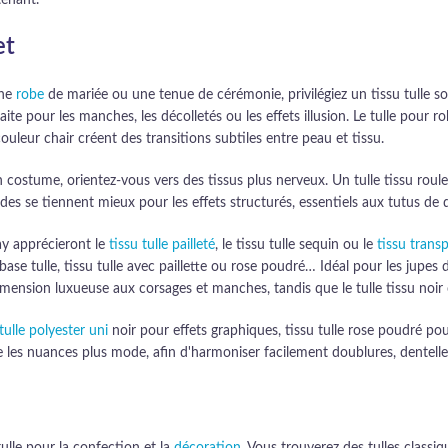
enant.
et
une
robe
de mariée ou une tenue de cérémonie, privilégiez un tissu tulle so
e pour les manches, les décolletés ou les effets illusion. Le tulle pour rob
ouleur chair créent des transitions subtiles entre peau et tissu.
costume, orientez-vous vers des tissus plus nerveux. Un tulle tissu roulea
igides se tiennent mieux pour les effets structurés, essentiels aux tutus 
ay apprécieront le
tissu tulle pailleté
, le tissu tulle sequin ou le
tissu trans
base tulle, tissu tulle avec paillette ou rose poudré… Idéal pour les jupes d
dimension luxueuse aux corsages et manches, tandis que le tulle tissu noi
tulle polyester uni
noir pour effets graphiques, tissu tulle rose poudré po
les nuances plus mode, afin d'harmoniser facilement doublures, dentelles