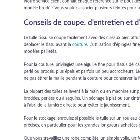
Notre service client connaît chaque référence sur le bout des 
modèle brodé ? Vous voulez associer plusieurs teintes pour 
Conseils de coupe, d'entretien et d'
Le tulle tissu se coupe facilement avec des ciseaux bien affût
déplacer le tissu avant la
couture
. L'utilisation d'épingles f
modèles pailletés.
Pour la couture, privilégiez une aiguille fine pour tissus dé
perlé ou brodés, plus épais et parfois un peu accrocheurs. Les
ne pas étirer la maille pendant la couture pour conserver la f
La plupart des tulles se lavent à la main ou en machine sur pr
brodées, perlées ou à sequins. Un séchage à plat ou sur cintre
à l'abri de la lumière directe pour éviter le jaunissement.
Pour le stockage, enroulez si possible le tulle sur un rouleau
précises, en particulier pour les grandes longueurs achetées 
Que vous travailliez une robe complète, un simple voile, un fo