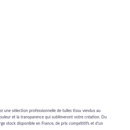
a
ait : 3,50 €.
actuel est :
49 €.
une sélection professionnelle de tulles tissu vendus au
 couleur et la transparence qui sublimeront votre création. Du
large stock disponible en France, de prix compétitifs et d'un