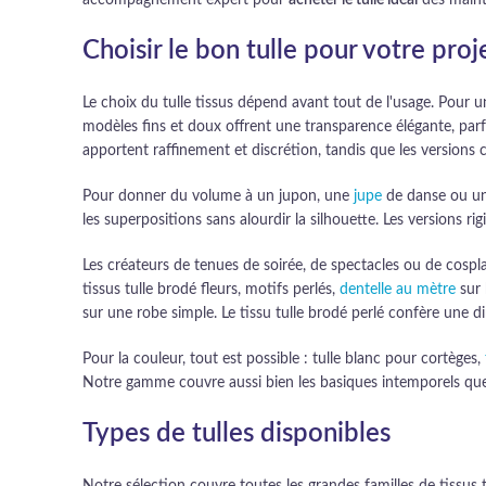
accompagnement expert pour
acheter le tulle idéal
dès maint
Choisir le bon tulle pour votre proj
Le choix du tulle tissus dépend avant tout de l'usage. Pour 
modèles fins et doux offrent une transparence élégante, parfait
apportent raffinement et discrétion, tandis que les versions c
Pour donner du volume à un jupon, une
jupe
de danse ou un 
les superpositions sans alourdir la silhouette. Les versions r
Les créateurs de tenues de soirée, de spectacles ou de cospl
tissus tulle brodé fleurs, motifs perlés,
dentelle au mètre
sur 
sur une robe simple. Le tissu tulle brodé perlé confère une 
Pour la couleur, tout est possible : tulle blanc pour cortèges,
Notre gamme couvre aussi bien les basiques intemporels que 
Types de tulles disponibles