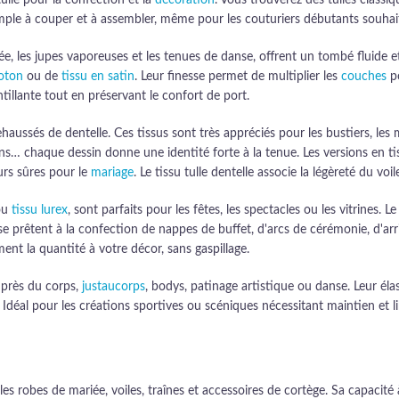
ulle pour la confection et la
décoration
. Vous trouverez des tulles classiq
simple à couper et à assembler, même pour les couturiers débutants souhait
irée, les jupes vaporeuses et les tenues de danse, offrent un tombé fluide
coton
ou de
tissu en satin
. Leur finesse permet de multiplier les
couches
po
ntillante tout en préservant le confort de port.
haussés de dentelle. Ces tissus sont très appréciés pour les bustiers, les 
ins… chaque dessin donne une identité forte à la tenue. Les versions en t
eurs sûres pour le
mariage
. Le tissu tulle dentelle associe la légèreté du voi
 ou
tissu lurex
, sont parfaits pour les fêtes, les spectacles ou les vitrines. L
s se prêtent à la confection de nappes de buffet, d'arcs de cérémonie, d'
ment la quantité à votre décor, sans gaspillage.
s près du corps,
justaucorps
, bodys, patinage artistique ou danse. Leur é
. Idéal pour les créations sportives ou scéniques nécessitant maintien et
es robes de mariée, voiles, traînes et accessoires de cortège. Sa capacité à