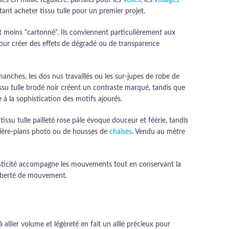
ues en maille régulière, parfaits pour les
voiles
, les
voilages
ant acheter tissu tulle pour un premier projet.
 et moins "cartonné". Ils conviennent particulièrement aux
ur créer des effets de dégradé ou de transparence
manches, les dos nus travaillés ou les sur-jupes de robe de
issu tulle brodé noir créent un contraste marqué, tandis que
le à la sophistication des motifs ajourés.
e tissu tulle pailleté rose pâle évoque douceur et féérie, tandis
arrière-plans photo ou de housses de
chaises
. Vendu au mètre
lasticité accompagne les mouvements tout en conservant la
 liberté de mouvement.
 allier volume et légèreté en fait un allié précieux pour