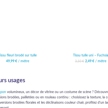
issu fleuri brodé sur tulle
Tissu tulle uni – Fuchsi
49,99
€
/ mètre
Le prix initial ét
2,49
€
/ mètre
Le prix 
3,50
€
2,
eurs usages
upon
volumineux, un décor de vitrine ou un costume de scène ? Découvrez 
sions brodées, pailletées ou en rouleau continu : choisissez la texture, la
s versions brodées florales et les déclinaisons couleur chair, profitez d'un 