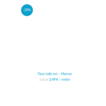
-29%
Tissu tulle uni – Marron
ait : 3,50 €.
actuel est :
Le prix initial était : 3,50 €.
2,49
€
/ mètre
Le prix actuel est :
3,50
€
49 €.
2,49 €.