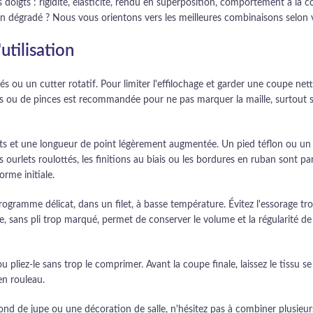
doigts : rigidité, élasticité, rendu en superposition, comportement à la co
un dégradé ? Nous vous orientons vers les meilleures combinaisons selon 
utilisation
és ou un cutter rotatif. Pour limiter l'effilochage et garder une coupe nett
ines ou de pinces est recommandée pour ne pas marquer la maille, surtout su
licats et une longueur de point légèrement augmentée. Un pied téflon ou un 
 ourlets roulottés, les finitions au biais ou les bordures en ruban sont pa
orme initiale.
ogramme délicat, dans un filet, à basse température. Évitez l'essorage tro
, sans pli trop marqué, permet de conserver le volume et la régularité de la
 ou pliez-le sans trop le comprimer. Avant la coupe finale, laissez le tissu
en rouleau.
nd de jupe ou une décoration de salle, n'hésitez pas à combiner plusieurs q