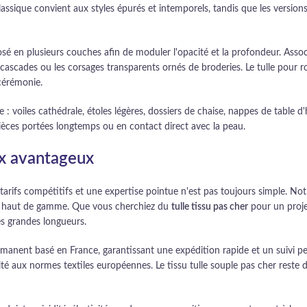
nc classique convient aux styles épurés et intemporels, tandis que les ver
sé en plusieurs couches afin de moduler l'opacité et la profondeur. Associ
 cascades ou les corsages transparents ornés de broderies. Le tulle pour ro
cérémonie.
 : voiles cathédrale, étoles légères, dossiers de chaise, nappes de table 
pièces portées longtemps ou en contact direct avec la peau.
ix avantageux
 tarifs compétitifs et une expertise pointue n'est pas toujours simple. N
rodé haut de gamme. Que vous cherchiez du
tulle tissu pas cher
pour un proje
es grandes longueurs.
rmanent basé en France, garantissant une expédition rapide et un suivi per
rmité aux normes textiles européennes. Le tissu tulle souple pas cher reste 