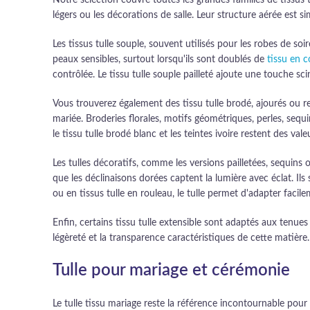
Notre sélection couvre toutes les grandes familles de tissus t
légers ou les décorations de salle. Leur structure aérée est 
Les tissus tulle souple, souvent utilisés pour les robes de so
peaux sensibles, surtout lorsqu'ils sont doublés de
tissu en 
contrôlée. Le tissu tulle souple pailleté ajoute une touche sci
Vous trouverez également des tissu tulle brodé, ajourés ou re
mariée. Broderies florales, motifs géométriques, perles, sequ
le tissu tulle brodé blanc et les teintes ivoire restent des val
Les tulles décoratifs, comme les versions pailletées, sequins
que les déclinaisons dorées captent la lumière avec éclat. Il
ou en tissus tulle en rouleau, le tulle permet d'adapter facile
Enfin, certains tissu tulle extensible sont adaptés aux tenue
légèreté et la transparence caractéristiques de cette matière
Tulle pour mariage et cérémonie
Le tulle tissu mariage reste la référence incontournable pour l