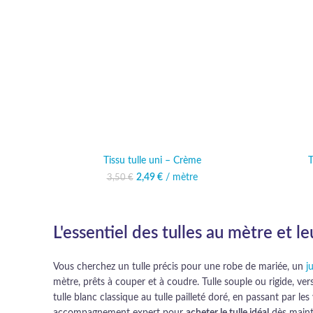
Tissu tulle uni – Crème
T
Le prix initial était : 3,50 €.
2,49
€
/ mètre
Le prix actuel est :
3,50
€
2,49 €.
L'essentiel des tulles au mètre et l
Vous cherchez un tulle précis pour une robe de mariée, un
j
mètre, prêts à couper et à coudre. Tulle souple ou rigide, ver
tulle blanc classique au tulle pailleté doré, en passant par le