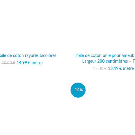
toile de coton rayures bicolores
Toile de coton unie pour ameub
Largeur 280 centimètres – Fi
14,99
Le prix initial était :
€
mètre
Le prix actuel est :
20,00
€
20,00 €.
14,99 €.
13,49
Le prix initi
€
mètre
Le prix
15,00
€
15,00
13
-14%