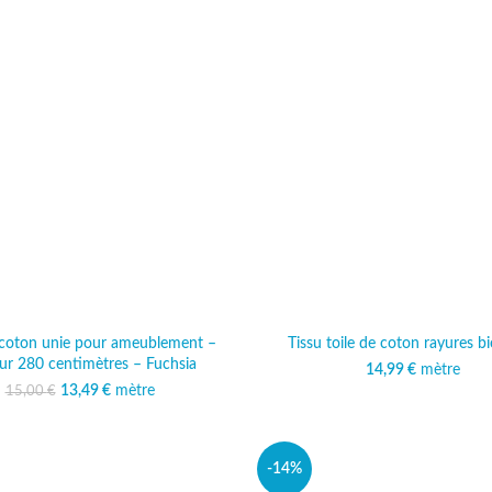
e coton unie pour ameublement –
Tissu toile de coton rayures bi
ur 280 centimètres – Fuchsia
14,99
€
mètre
13,49
Le prix initial était :
€
mètre
Le prix actuel est :
15,00
€
15,00 €.
13,49 €.
-14%