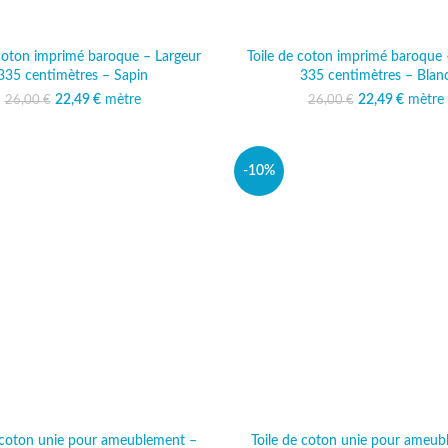
 coton imprimé baroque – Largeur
Toile de coton imprimé baroque 
335 centimètres – Sapin
335 centimètres – Blan
22,49
Le prix initial était :
€
mètre
Le prix actuel est :
22,49
Le prix initi
€
mètre
Le prix
26,00
€
26,00
€
26,00 €.
22,49 €.
26,00
22
-10%
e coton unie pour ameublement –
Toile de coton unie pour ameub