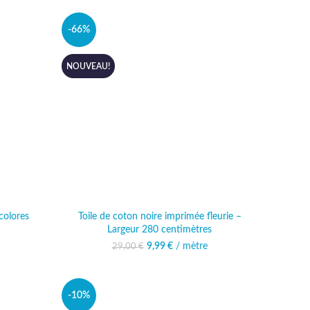
-66%
NOUVEAU!
colores
Toile de coton noire imprimée fleurie –
Largeur 280 centimètres
9,99
Le prix initial était :
€
/ mètre
Le prix actuel est :
29,00
€
29,00 €.
9,99 €.
-10%