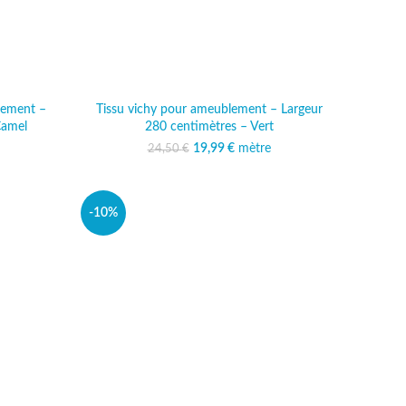
lement –
Tissu vichy pour ameublement – Largeur
Camel
280 centimètres – Vert
al était :
 actuel est :
19,99
Le prix initial était :
€
mètre
Le prix actuel est :
24,50
€
 €.
,99 €.
24,50 €.
19,99 €.
-10%