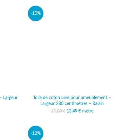
-10%
– Largeur
Toile de coton unie pour ameublement –
Largeur 280 centimètres – Raisin
al était :
 actuel est :
13,49
Le prix initial était :
€
mètre
Le prix actuel est :
15,00
€
 €.
,49 €.
15,00 €.
13,49 €.
-12%