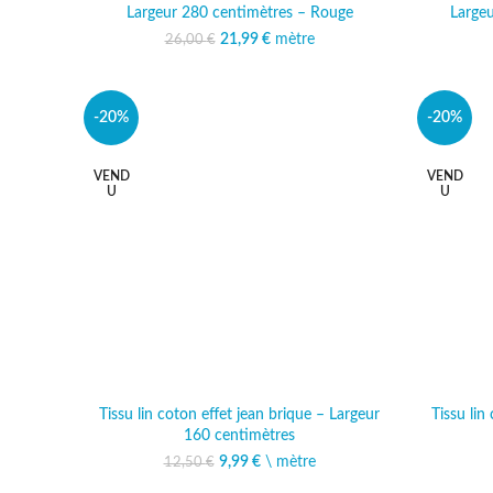
Largeur 280 centimètres – Rouge
Largeu
21,99
Le prix initial était :
€
mètre
Le prix actuel est :
26,00
€
26,00 €.
21,99 €.
-20%
-20%
VEND
VEND
U
U
Tissu lin coton effet jean brique – Largeur
Tissu lin
160 centimètres
9,99
Le prix initial était :
€
\ mètre
Le prix actuel est :
12,50
€
12,50 €.
9,99 €.