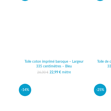
Toile coton imprimé baroque – Largeur
Toile de
335 centimètres – Bleu
33
22,99
Le prix initial était :
€
mètre
Le prix actuel est :
26,00
€
26,00 €.
22,99 €.
-14%
-25%