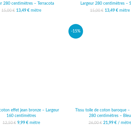
r 280 centimètres – Terracota
Largeur 280 centimètres – 
13,49
Le prix initial était :
€
mètre
Le prix actuel est :
13,49
Le prix initi
€
mètre
Le prix
15,00
€
15,00
€
15,00 €.
13,49 €.
15,00
13
-15%
 coton effet jean bronze – Largeur
Tissu toile de coton baroque –
160 centimètres
280 centimètres – Bleu
9,99
Le prix initial était :
€
mètre
Le prix actuel est :
21,99
Le prix initia
€
/ mètr
Le prix 
12,50
€
26,00
€
12,50 €.
9,99 €.
26,00 
21