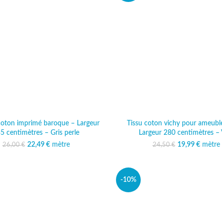
 coton imprimé baroque – Largeur
Tissu coton vichy pour ameub
5 centimètres – Gris perle
Largeur 280 centimètres – 
22,49
Le prix initial était :
€
mètre
Le prix actuel est :
19,99
Le prix initi
€
mètre
Le prix
26,00
€
24,50
€
26,00 €.
22,49 €.
24,50
19
-10%