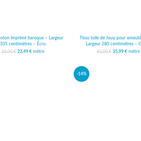
 coton imprimé baroque – Largeur
Tissu toile de Jouy pour ameub
335 centimètres – Écru
Largeur 280 centimètres – 
22,49
Le prix initial était :
€
mètre
Le prix actuel est :
35,99
Le prix initi
€
mètre
Le prix
26,00
€
42,00
€
26,00 €.
22,49 €.
42,00
35
-14%