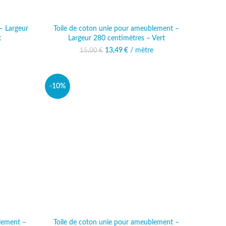
– Largeur
Toile de coton unie pour ameublement –
c
Largeur 280 centimètres – Vert
al était :
 actuel est :
13,49
Le prix initial était :
€
/ mètre
Le prix actuel est :
15,00
€
 €.
,49 €.
15,00 €.
13,49 €.
-10%
lement –
Toile de coton unie pour ameublement –