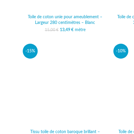
Toile de coton unie pour ameublement –
Toile de
Largeur 280 centimètres – Blanc
13,49
Le prix initial était :
€
mètre
Le prix actuel est :
15,00
€
15,00 €.
13,49 €.
-15%
-10%
Tissu toile de coton baroque brillant –
Toile d