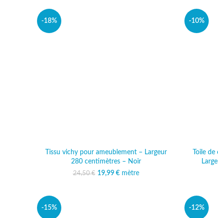
-18%
-10%
Tissu vichy pour ameublement – Largeur
Toile d
280 centimètres – Noir
Large
19,99
Le prix initial était :
€
mètre
Le prix actuel est :
24,50
€
24,50 €.
19,99 €.
-15%
-12%