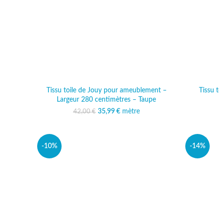
Tissu toile de Jouy pour ameublement –
Tissu 
Largeur 280 centimètres – Taupe
35,99
Le prix initial était :
€
mètre
Le prix actuel est :
42,00
€
42,00 €.
35,99 €.
-10%
-14%