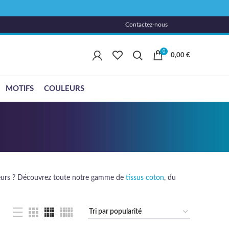
Contactez-nous
0
0,00
€
MOTIFS
COULEURS
isseurs ? Découvrez toute notre gamme de
tissus coton
, du