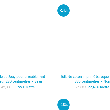
-14%
oile de Jouy pour ameublement –
Toile de coton imprimé baroque 
eur 280 centimètres – Beige
335 centimètres – Noir
35,99
Le prix initial était :
€
mètre
Le prix actuel est :
22,49
Le prix initi
€
mètre
Le prix
42,00
€
26,00
€
42,00 €.
35,99 €.
26,00
22
-18%