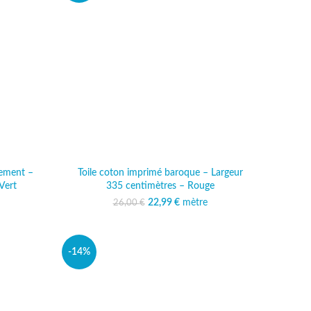
lement –
Toile coton imprimé baroque – Largeur
Vert
335 centimètres – Rouge
al était :
 actuel est :
22,99
Le prix initial était :
€
mètre
Le prix actuel est :
26,00
€
 €.
,99 €.
26,00 €.
22,99 €.
-14%