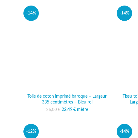
-14%
-14%
Toile de coton imprimé baroque – Largeur
Tissu t
335 centimètres – Bleu roi
Larg
22,49
Le prix initial était :
€
mètre
Le prix actuel est :
26,00
€
26,00 €.
22,49 €.
-12%
-14%