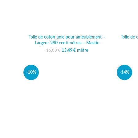
Toile de coton unie pour ameublement –
Toile de
Largeur 280 centimètres – Mastic
13,49
Le prix initial était :
€
mètre
Le prix actuel est :
15,00
€
15,00 €.
13,49 €.
-10%
-14%