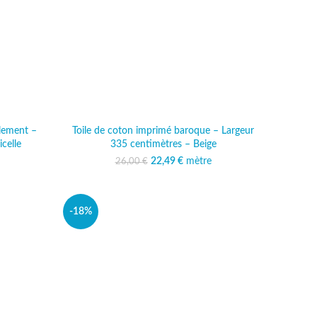
lement –
Toile de coton imprimé baroque – Largeur
celle
335 centimètres – Beige
al était :
 actuel est :
22,49
Le prix initial était :
€
mètre
Le prix actuel est :
26,00
€
 €.
,49 €.
26,00 €.
22,49 €.
-18%