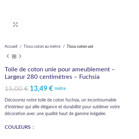
Cliquez pour agrandir
Accueil
Tissu coton au mètre
Tissu coton uni
Toile de coton unie pour ameublement –
Largeur 280 centimètres – Fuchsia
15,00
€
13,49
€
Le prix initial était : 15,00 €.
Le prix actuel est : 13,49 €.
mètre
Découvrez notre toile de coton fuchsia, un incontournable
d’intérieur qui allie élégance et durabilité pour sublimer votre
décoration avec une qualité haut de gamme inégalée.
COULEURS