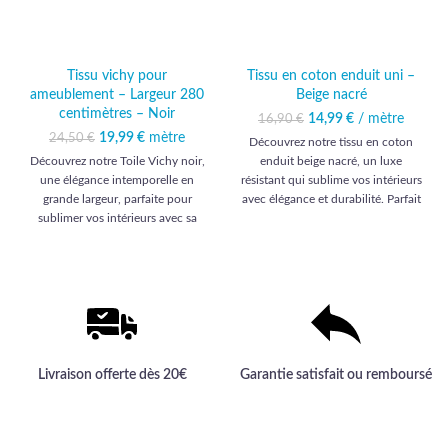
Tissu vichy pour
Tissu en coton enduit uni –
ameublement – Largeur 280
Beige nacré
centimètres – Noir
14,99
Le prix initial était :
€
/ mètre
Le prix
16,90
€
16,90 €.
actuel est :
19,99
Le prix initial était :
€
mètre
Le prix
24,50
€
Découvrez notre tissu en coton
14,99 €.
24,50 €.
actuel est :
Découvrez notre Toile Vichy noir,
enduit beige nacré, un luxe
19,99 €.
une élégance intemporelle en
résistant qui sublime vos intérieurs
grande largeur, parfaite pour
avec élégance et durabilité. Parfait
sublimer vos intérieurs avec sa
pour un ameublement chic et
qualité haut de gamme et son
sophistiqué.
allure sophistiquée.
Livraison offerte dès 20€
Garantie satisfait ou remboursé