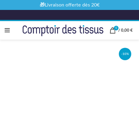
🎁Livraison offerte dès 20€
0
/
0,00
€
-10%