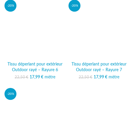
-20%
-20%
Tissu déperlant pour extérieur
Tissu déperlant pour extérieur
Outdoor rayé – Rayure 6
Outdoor rayé – Rayure 7
17,99
Le prix initial était :
€
mètre
Le prix
17,99
Le prix initial était :
€
mètre
Le prix
22,50
€
22,50
€
22,50 €.
actuel est :
22,50 €.
actuel est :
17,99 €.
17,99 €.
-20%