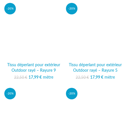
-20%
-20%
Tissu déperlant pour extérieur
Tissu déperlant pour extérieur
Outdoor rayé – Rayure 9
Outdoor rayé – Rayure 5
17,99
Le prix initial était :
€
mètre
Le prix
17,99
Le prix initial était :
€
mètre
Le prix
22,50
€
22,50
€
22,50 €.
actuel est :
22,50 €.
actuel est :
17,99 €.
17,99 €.
-20%
-20%