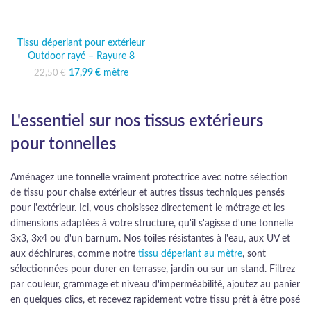
Tissu déperlant pour extérieur
Outdoor rayé – Rayure 8
17,99
Le prix initial était :
€
mètre
Le prix
22,50
€
22,50 €.
actuel est :
17,99 €.
L'essentiel sur nos tissus extérieurs
pour tonnelles
Aménagez une tonnelle vraiment protectrice avec notre sélection
de tissu pour chaise extérieur et autres tissus techniques pensés
pour l'extérieur. Ici, vous choisissez directement le métrage et les
dimensions adaptées à votre structure, qu'il s'agisse d'une tonnelle
3x3, 3x4 ou d'un barnum. Nos toiles résistantes à l'eau, aux UV et
aux déchirures, comme notre
tissu déperlant au mètre
, sont
sélectionnées pour durer en terrasse, jardin ou sur un stand. Filtrez
par couleur, grammage et niveau d'imperméabilité, ajoutez au panier
en quelques clics, et recevez rapidement votre tissu prêt à être posé