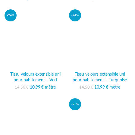
-24%
-24%
Tissu velours extensible uni
Tissu velours extensible uni
pour habillement – Vert
pour habillement – Turquoise
10,99
Le prix initial était :
€
mètre
Le prix
10,99
Le prix initial était :
€
mètre
Le prix
14,50
€
14,50
€
14,50 €.
actuel est :
14,50 €.
actuel est :
10,99 €.
10,99 €.
-25%