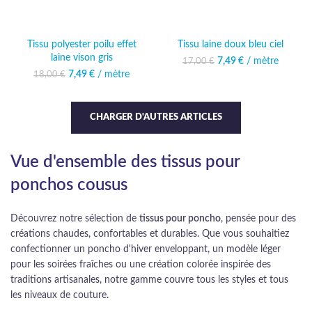
Tissu polyester poilu effet
Tissu laine doux bleu ciel
laine vison gris
7,49
Le prix initial était :
€
/ mètre
Le prix actuel
17,00
€
17,00 €.
est : 7,49 €.
7,49
Le prix initial était :
€
/ mètre
Le prix actuel
18,00
€
18,00 €.
est : 7,49 €.
CHARGER D'AUTRES ARTICLES
Vue d'ensemble des tissus pour
ponchos cousus
Découvrez notre sélection de
tissus pour poncho
, pensée pour des
créations chaudes, confortables et durables. Que vous souhaitiez
confectionner un poncho d'hiver enveloppant, un modèle léger
pour les soirées fraîches ou une création colorée inspirée des
traditions artisanales, notre gamme couvre tous les styles et tous
les niveaux de couture.