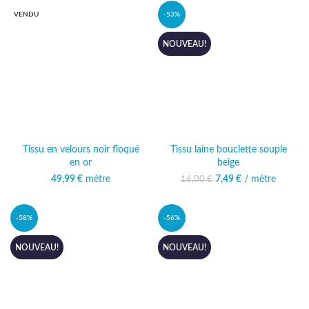
10,99 €.
VENDU
-53%
NOUVEAU!
Tissu en velours noir floqué
Tissu laine bouclette souple
en or
beige
49,99
€
mètre
7,49
Le prix initial était :
€
/ mètre
Le prix actuel
16,00
€
16,00 €.
est : 7,49 €.
-58%
-56%
NOUVEAU!
NOUVEAU!