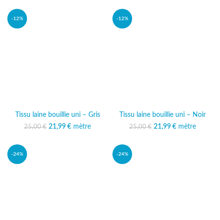
25,00 €.
actuel est :
21,99 €.
-12%
-12%
Tissu laine bouillie uni – Gris
Tissu laine bouillie uni – Noir
21,99
Le prix initial était :
€
mètre
Le prix
21,99
Le prix initial était :
€
mètre
Le prix
25,00
€
25,00
€
25,00 €.
actuel est :
25,00 €.
actuel est :
21,99 €.
21,99 €.
-24%
-24%