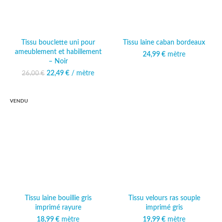
Tissu bouclette uni pour
Tissu laine caban bordeaux
ameublement et habillement
24,99
€
mètre
– Noir
22,49
Le prix initial était :
€
/ mètre
Le prix
26,00
€
26,00 €.
actuel est :
22,49 €.
VENDU
Tissu laine bouillie gris
Tissu velours ras souple
imprimé rayure
imprimé gris
18,99
€
mètre
19,99
€
mètre