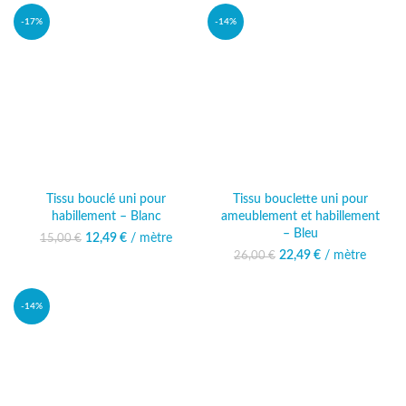
-17%
-14%
Tissu bouclé uni pour
Tissu bouclette uni pour
habillement – Blanc
ameublement et habillement
– Bleu
12,49
Le prix initial était :
€
/ mètre
Le prix
15,00
€
15,00 €.
actuel est :
22,49
Le prix initial était :
€
/ mètre
Le prix
26,00
€
12,49 €.
26,00 €.
actuel est :
22,49 €.
-14%