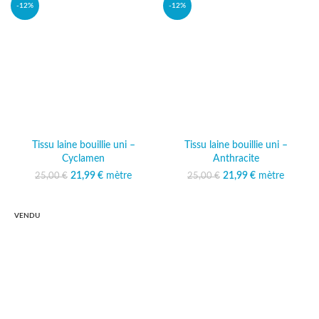
-12%
-12%
Tissu laine bouillie uni –
Tissu laine bouillie uni –
Cyclamen
Anthracite
21,99
Le prix initial était :
€
mètre
Le prix
21,99
Le prix initial était :
€
mètre
Le prix
25,00
€
25,00
€
25,00 €.
actuel est :
25,00 €.
actuel est :
21,99 €.
21,99 €.
VENDU