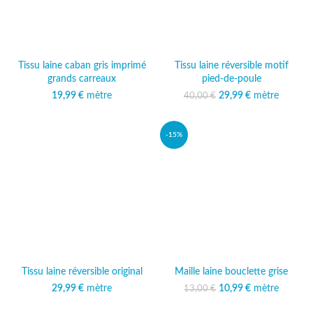
Tissu laine caban gris imprimé
Tissu laine réversible motif
grands carreaux
pied-de-poule
19,99
€
mètre
29,99
Le prix initial était :
€
mètre
Le prix
40,00
€
40,00 €.
actuel est :
29,99 €.
-15%
Tissu laine réversible original
Maille laine bouclette grise
29,99
€
mètre
10,99
Le prix initial était :
€
mètre
Le prix
13,00
€
13,00 €.
actuel est :