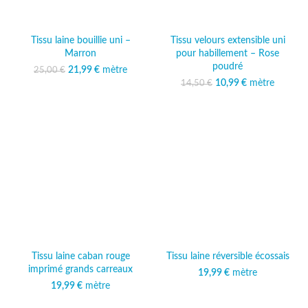
Tissu laine bouillie uni –
Tissu velours extensible uni
Marron
pour habillement – Rose
poudré
21,99
Le prix initial était :
€
mètre
Le prix
25,00
€
25,00 €.
actuel est :
10,99
Le prix initial était :
€
mètre
Le prix
14,50
€
21,99 €.
14,50 €.
actuel est :
10,99 €.
Tissu laine caban rouge
Tissu laine réversible écossais
imprimé grands carreaux
19,99
€
mètre
19,99
€
mètre