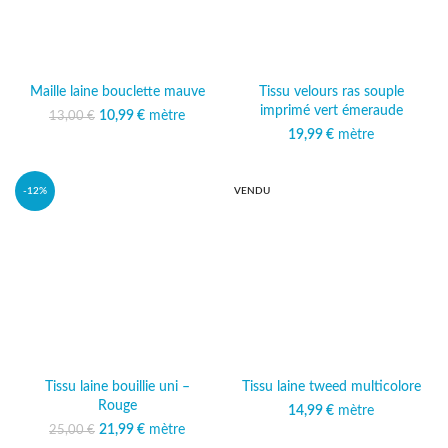
Maille laine bouclette mauve
Tissu velours ras souple
imprimé vert émeraude
10,99
Le prix initial était :
€
mètre
Le prix
13,00
€
13,00 €.
actuel est :
19,99
€
mètre
10,99 €.
-12%
VENDU
Tissu laine bouillie uni –
Tissu laine tweed multicolore
Rouge
14,99
€
mètre
21,99
Le prix initial était :
€
mètre
Le prix
25,00
€