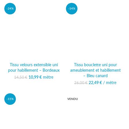
-24%
-14%
Tissu velours extensible uni
Tissu bouclette uni pour
pour habillement – Bordeaux
ameublement et habillement
– Bleu canard
10,99
Le prix initial était :
€
mètre
Le prix
14,50
€
14,50 €.
actuel est :
22,49
Le prix initial était :
€
/ mètre
Le prix
26,00
€
10,99 €.
26,00 €.
actuel est :
22,49 €.
-15%
VENDU