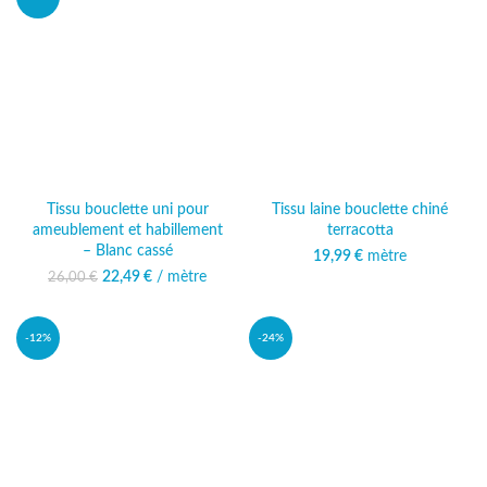
Tissu bouclette uni pour
Tissu laine bouclette chiné
ameublement et habillement
terracotta
– Blanc cassé
19,99
€
mètre
22,49
Le prix initial était :
€
/ mètre
Le prix
26,00
€
26,00 €.
actuel est :
22,49 €.
-12%
-24%