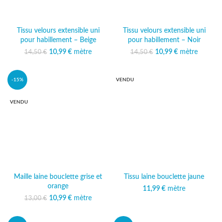
Tissu velours extensible uni
Tissu velours extensible uni
pour habillement – Beige
pour habillement – Noir
10,99
Le prix initial était :
€
mètre
Le prix
10,99
Le prix initial était :
€
mètre
Le prix
14,50
€
14,50
€
14,50 €.
actuel est :
14,50 €.
actuel est :
10,99 €.
10,99 €.
-15%
VENDU
VENDU
Maille laine bouclette grise et
Tissu laine bouclette jaune
orange
11,99
€
mètre
10,99
Le prix initial était :
€
mètre
Le prix
13,00
€
13,00 €.
actuel est :
10,99 €.