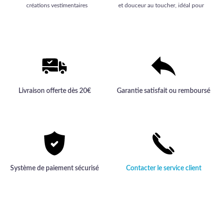
créations vestimentaires
et douceur au toucher, idéal pour
exclusives. Offrez-vous l'élégance
des créations vestimentaires haut
et la qualité inégalée d'un textile
de gamme.
haut de gamme.
Livraison offerte dès 20€
Garantie satisfait ou remboursé
Système de paiement sécurisé
Contacter le service client