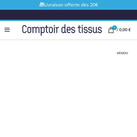
🎁Livraison offerte dès 20€
0
/
0,00
€
VENDU