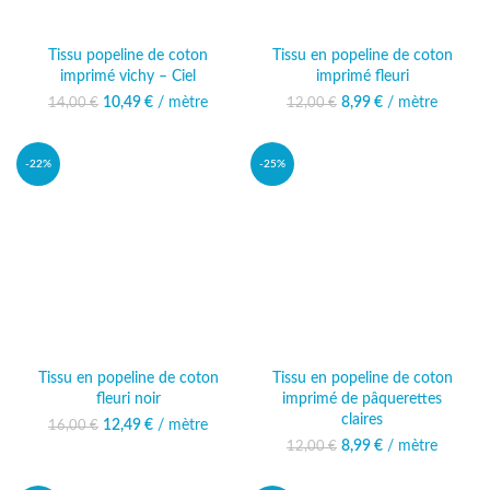
Tissu popeline de coton
Tissu en popeline de coton
imprimé vichy – Ciel
imprimé fleuri
10,49
Le prix initial était :
€
/ mètre
Le prix
8,99
Le prix initial était :
€
/ mètre
Le prix actuel
14,00
€
12,00
€
14,00 €.
actuel est :
12,00 €.
est : 8,99 €.
10,49 €.
-22%
-25%
Tissu en popeline de coton
Tissu en popeline de coton
fleuri noir
imprimé de pâquerettes
claires
12,49
Le prix initial était :
€
/ mètre
Le prix
16,00
€
16,00 €.
actuel est :
8,99
Le prix initial était :
€
/ mètre
Le prix actuel
12,00
€
12,49 €.
12,00 €.
est : 8,99 €.