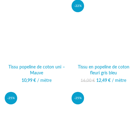
-22%
Tissu popeline de coton uni –
Tissu en popeline de coton
Mauve
fleuri gris bleu
10,99
€
/ mètre
12,49
Le prix initial était :
€
/ mètre
Le prix
16,00
€
16,00 €.
actuel est :
12,49 €.
-25%
-25%