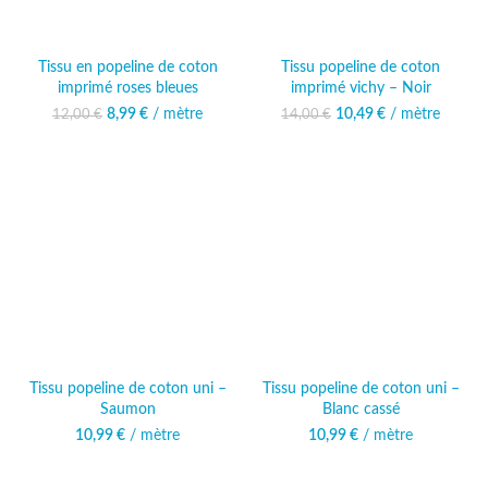
Tissu en popeline de coton
Tissu popeline de coton
imprimé roses bleues
imprimé vichy – Noir
8,99
Le prix initial était :
€
/ mètre
Le prix actuel
10,49
Le prix initial était :
€
/ mètre
Le prix
12,00
€
14,00
€
12,00 €.
est : 8,99 €.
14,00 €.
actuel est :
10,49 €.
Tissu popeline de coton uni –
Tissu popeline de coton uni –
Saumon
Blanc cassé
10,99
€
/ mètre
10,99
€
/ mètre