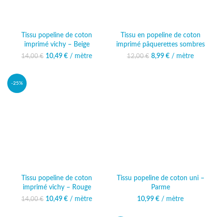
Tissu popeline de coton
Tissu en popeline de coton
imprimé vichy – Beige
imprimé pâquerettes sombres
10,49
Le prix initial était :
€
/ mètre
Le prix
8,99
Le prix initial était :
€
/ mètre
Le prix actuel
14,00
€
12,00
€
14,00 €.
actuel est :
12,00 €.
est : 8,99 €.
10,49 €.
-25%
Tissu popeline de coton
Tissu popeline de coton uni –
imprimé vichy – Rouge
Parme
10,49
Le prix initial était :
€
/ mètre
Le prix
10,99
€
/ mètre
14,00
€
14,00 €.
actuel est :
10,49 €.