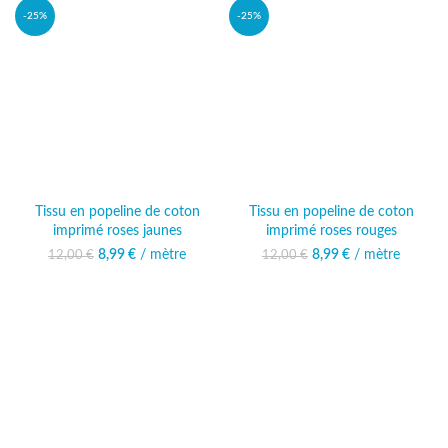
-25%
-25%
Tissu en popeline de coton
Tissu en popeline de coton
imprimé roses jaunes
imprimé roses rouges
8,99
Le prix initial était :
€
/ mètre
Le prix actuel
8,99
Le prix initial était :
€
/ mètre
Le prix actuel
12,00
€
12,00
€
12,00 €.
est : 8,99 €.
12,00 €.
est : 8,99 €.