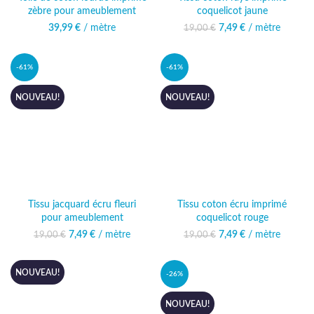
zèbre pour ameublement
coquelicot jaune
39,99
€
/ mètre
7,49
Le prix initial était :
€
/ mètre
Le prix actuel
19,00
€
19,00 €.
est : 7,49 €.
-61%
-61%
NOUVEAU!
NOUVEAU!
Tissu jacquard écru fleuri
Tissu coton écru imprimé
pour ameublement
coquelicot rouge
7,49
Le prix initial était :
€
/ mètre
Le prix actuel
7,49
Le prix initial était :
€
/ mètre
Le prix actuel
19,00
€
19,00
€
19,00 €.
est : 7,49 €.
19,00 €.
est : 7,49 €.
NOUVEAU!
-26%
NOUVEAU!