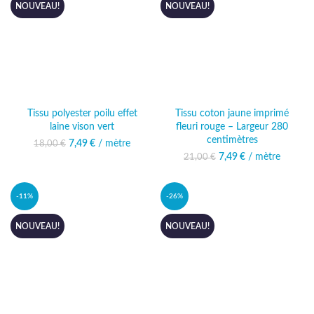
NOUVEAU!
NOUVEAU!
Tissu polyester poilu effet
Tissu coton jaune imprimé
laine vison vert
fleuri rouge – Largeur 280
centimètres
7,49
Le prix initial était :
€
/ mètre
Le prix actuel
18,00
€
18,00 €.
est : 7,49 €.
7,49
Le prix initial était :
€
/ mètre
Le prix actuel
21,00
€
21,00 €.
est : 7,49 €.
-11%
-26%
NOUVEAU!
NOUVEAU!