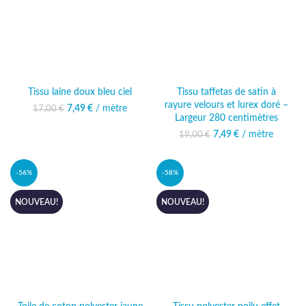
Tissu laine doux bleu ciel
Tissu taffetas de satin à
rayure velours et lurex doré –
7,49
Le prix initial était :
€
/ mètre
Le prix actuel
17,00
€
Largeur 280 centimètres
17,00 €.
est : 7,49 €.
7,49
Le prix initial était :
€
/ mètre
Le prix actuel
19,00
€
19,00 €.
est : 7,49 €.
-56%
-58%
NOUVEAU!
NOUVEAU!