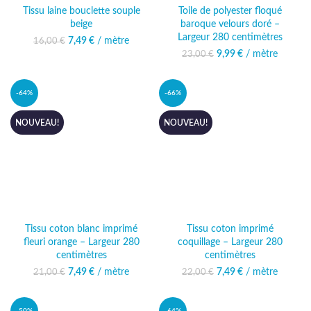
Tissu laine bouclette souple
Toile de polyester floqué
beige
baroque velours doré –
Largeur 280 centimètres
7,49
Le prix initial était :
€
/ mètre
Le prix actuel
16,00
€
16,00 €.
est : 7,49 €.
9,99
Le prix initial était :
€
/ mètre
Le prix actuel
23,00
€
23,00 €.
est : 9,99 €.
-64%
-66%
NOUVEAU!
NOUVEAU!
Tissu coton blanc imprimé
Tissu coton imprimé
fleuri orange – Largeur 280
coquillage – Largeur 280
centimètres
centimètres
7,49
Le prix initial était :
€
/ mètre
Le prix actuel
7,49
Le prix initial était :
€
/ mètre
Le prix actuel
21,00
€
22,00
€
21,00 €.
est : 7,49 €.
22,00 €.
est : 7,49 €.