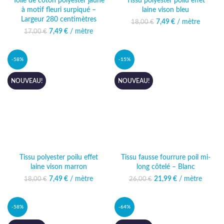
Toile de coton polyester jaune
Tissu polyester poilu effet
à motif fleuri surpiqué –
laine vison bleu
Largeur 280 centimètres
7,49
Le prix initial était :
€
/ mètre
Le prix actuel
18,00
€
18,00 €.
est : 7,49 €.
7,49
Le prix initial était :
€
/ mètre
Le prix actuel
17,00
€
17,00 €.
est : 7,49 €.
-58%
-15%
NOUVEAU!
NOUVEAU!
Tissu polyester poilu effet
Tissu fausse fourrure poil mi-
laine vison marron
long côtelé – Blanc
7,49
Le prix initial était :
€
/ mètre
Le prix actuel
21,99
Le prix initial était :
€
/ mètre
Le prix
18,00
€
26,00
€
18,00 €.
est : 7,49 €.
26,00 €.
actuel est :
21,99 €.
-58%
-64%