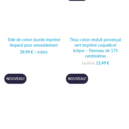
Toile de coton lourde imprimé
Tissu coton enduit provençal
léopard pour ameublement
vert imprimé coquelicot
brique – Panneau de 175
39,99
€
/ mètre
centimètres
12,49
Le prix initial
€
Le prix
16,90
€
était : 16,90 €.
actuel
est :
12,49 €.
NOUVEAU!
NOUVEAU!