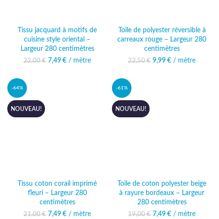
Tissu jacquard à motifs de
Toile de polyester réversible à
cuisine style oriental –
carreaux rouge – Largeur 280
Largeur 280 centimètres
centimètres
7,49
Le prix initial était :
€
/ mètre
Le prix actuel
9,99
Le prix initial était :
€
/ mètre
Le prix actuel
22,00
€
22,50
€
22,00 €.
est : 7,49 €.
22,50 €.
est : 9,99 €.
-64%
-61%
NOUVEAU!
NOUVEAU!
Tissu coton corail imprimé
Toile de coton polyester beige
fleuri – Largeur 280
à rayure bordeaux – Largeur
centimètres
280 centimètres
7,49
Le prix initial était :
€
/ mètre
Le prix actuel
7,49
Le prix initial était :
€
/ mètre
Le prix actuel
21,00
€
19,00
€