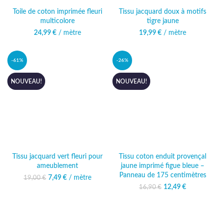
Toile de coton imprimée fleuri
Tissu jacquard doux à motifs
multicolore
tigre jaune
24,99
€
/ mètre
19,99
€
/ mètre
-61%
-26%
NOUVEAU!
NOUVEAU!
Tissu jacquard vert fleuri pour
Tissu coton enduit provençal
ameublement
jaune imprimé figue bleue –
Panneau de 175 centimètres
7,49
Le prix initial était :
€
/ mètre
Le prix actuel
19,00
€
19,00 €.
est : 7,49 €.
12,49
Le prix initial
€
Le prix
16,90
€
était : 16,90 €.
actuel
est :
12,49 €.