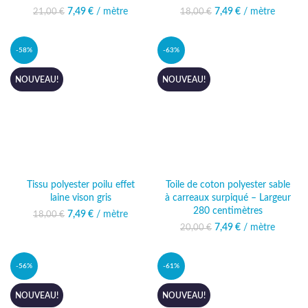
7,49
Le prix initial était :
€
/ mètre
Le prix actuel
7,49
Le prix initial était :
€
/ mètre
Le prix actuel
21,00
€
18,00
€
21,00 €.
est : 7,49 €.
18,00 €.
est : 7,49 €.
-58%
-63%
NOUVEAU!
NOUVEAU!
Tissu polyester poilu effet
Toile de coton polyester sable
laine vison gris
à carreaux surpiqué – Largeur
280 centimètres
7,49
Le prix initial était :
€
/ mètre
Le prix actuel
18,00
€
18,00 €.
est : 7,49 €.
7,49
Le prix initial était :
€
/ mètre
Le prix actuel
20,00
€
20,00 €.
est : 7,49 €.
-56%
-61%
NOUVEAU!
NOUVEAU!