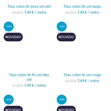
Tissu coton lin doux uni vert
Tissu coton lin uni taupe
7,49
Le prix initial était :
€
/ mètre
Le prix actuel
7,49
Le prix initial était :
€
/ mètre
Le prix actuel
18,00
€
16,00
€
18,00 €.
est : 7,49 €.
16,00 €.
est : 7,49 €.
-56%
-53%
NOUVEAU!
NOUVEAU!
Tissu coton lin fin uni bleu
Tissu coton lin uni rouge
ciel
7,49
Le prix initial était :
€
/ mètre
Le prix actuel
16,00
€
16,00 €.
est : 7,49 €.
7,49
Le prix initial était :
€
/ mètre
Le prix actuel
17,00
€
17,00 €.
est : 7,49 €.
-63%
-69%
NOUVEAU!
NOUVEAU!