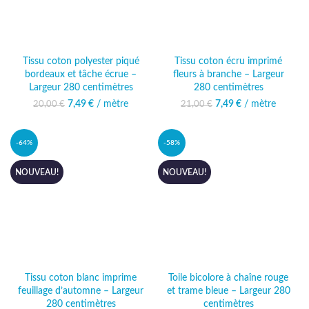
Tissu coton polyester piqué
Tissu coton écru imprimé
bordeaux et tâche écrue –
fleurs à branche – Largeur
Largeur 280 centimètres
280 centimètres
7,49
Le prix initial était :
€
/ mètre
Le prix actuel
7,49
Le prix initial était :
€
/ mètre
Le prix actuel
20,00
€
21,00
€
20,00 €.
est : 7,49 €.
21,00 €.
est : 7,49 €.
-64%
-58%
NOUVEAU!
NOUVEAU!
Tissu coton blanc imprime
Toile bicolore à chaîne rouge
feuillage d’automne – Largeur
et trame bleue – Largeur 280
280 centimètres
centimètres