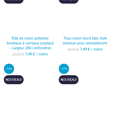
Toile de coton polyester
Tissu coton lourd bleu style
bordeaux à carreaux surpiqué
ottoman pour ameublement
– Largeur 280 centimètres
7,49
Le prix initial était :
€
/ mètre
Le prix actuel
24,00
€
24,00 €.
est : 7,49 €.
7,49
Le prix initial était :
€
/ mètre
Le prix actuel
20,00
€
20,00 €.
est : 7,49 €.
-53%
-57%
NOUVEAU!
NOUVEAU!