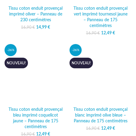
Tissu coton enduit provençal
Tissu coton enduit provençal
imprimé oliver – Panneau de
vert imprimé tournesol jaune
230 centimètres
– Panneau de 175
centimètres
14,99
Le prix initial
€
Le prix
16,90
€
était : 16,90 €.
actuel
12,49
Le prix initial
€
Le prix
16,90
€
est :
était : 16,90 €.
actuel
14,99 €.
est :
12,49 €.
-26%
-26%
NOUVEAU!
NOUVEAU!
Tissu coton enduit provençal
Tissu coton enduit provençal
bleu imprimé coquelicot
blanc imprimé olive bleue –
jaune – Panneau de 175
Panneau de 175 centimètres
centimètres
12,49
Le prix initial
€
Le prix
16,90
€
était : 16,90 €.
actuel
12,49
Le prix initial
€
Le prix
16,90
€