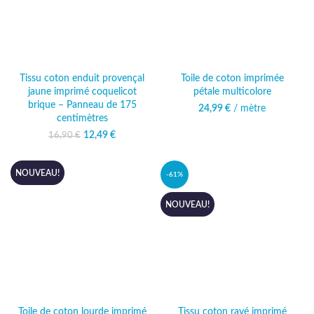
Tissu coton enduit provençal
Toile de coton imprimée
jaune imprimé coquelicot
pétale multicolore
brique – Panneau de 175
24,99
€
/ mètre
centimètres
12,49
Le prix initial
€
Le prix
16,90
€
était : 16,90 €.
actuel
est :
12,49 €.
NOUVEAU!
-61%
NOUVEAU!
Toile de coton lourde imprimé
Tissu coton rayé imprimé