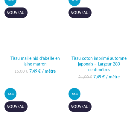
-50%
-64%
NOUVEAU!
NOUVEAU!
Tissu maille nid d’abeille en
Tissu coton imprimé automne
laine marron
japonais – Largeur 280
centimètres
7,49
Le prix initial était :
€
/ mètre
Le prix actuel
15,00
€
15,00 €.
est : 7,49 €.
7,49
Le prix initial était :
€
/ mètre
Le prix actuel
21,00
€
21,00 €.
est : 7,49 €.
-66%
-56%
NOUVEAU!
NOUVEAU!