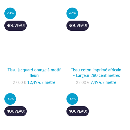
21,00 €.
est : 7,49 €.
19,00 €.
est : 7,49 €.
-54%
-66%
NOUVEAU!
NOUVEAU!
Tissu jacquard orange à motif
Tissu coton imprimé africain
fleuri
– Largeur 280 centimètres
12,49
Le prix initial était :
€
/ mètre
Le prix
7,49
Le prix initial était :
€
/ mètre
Le prix actuel
27,00
€
22,00
€
27,00 €.
actuel est :
22,00 €.
est : 7,49 €.
12,49 €.
-63%
-64%
NOUVEAU!
NOUVEAU!