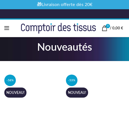
🎁Livraison offerte dès 20€
0
/
0,00
€
Nouveautés
-58%
-53%
NOUVEAU!
NOUVEAU!