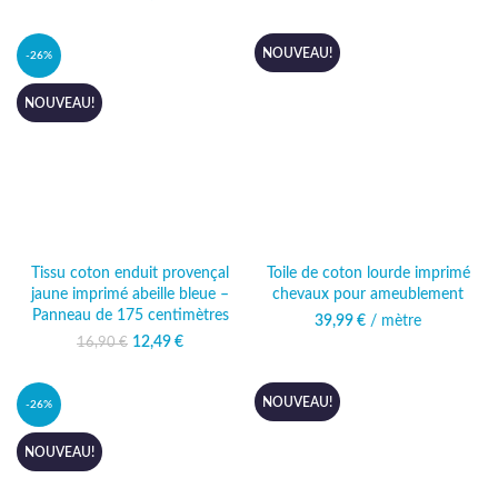
est :
était : 16,90 €.
actuel
12,49 €.
est :
12,49 €.
NOUVEAU!
-26%
NOUVEAU!
Tissu coton enduit provençal
Toile de coton lourde imprimé
jaune imprimé abeille bleue –
chevaux pour ameublement
Panneau de 175 centimètres
39,99
€
/ mètre
12,49
Le prix initial
€
Le prix
16,90
€
était : 16,90 €.
actuel
est :
12,49 €.
NOUVEAU!
-26%
NOUVEAU!