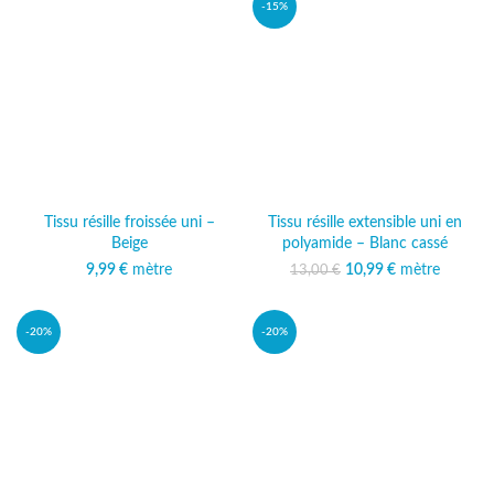
-15%
Tissu résille froissée uni –
Tissu résille extensible uni en
Beige
polyamide – Blanc cassé
9,99
€
mètre
10,99
Le prix initial était :
€
mètre
Le prix
13,00
€
13,00 €.
actuel est :
10,99 €.
-20%
-20%