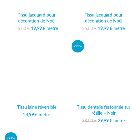
Tissu jacquard pour
Tissu jacquard pour
décoration de Noël
décoration de Noël
19,99
Le prix initial était :
€
mètre
Le prix
19,99
Le prix initial était :
€
mètre
Le prix
25,00
€
25,00
€
25,00 €.
actuel est :
25,00 €.
actuel est :
19,99 €.
19,99 €.
-21%
Tissu laine réversible
Tissu dentelle festonnée sur
résille – Noir
24,99
€
mètre
29,99
Le prix initial était :
€
mètre
Le prix
38,00
€
38,00 €.
actuel est :
29,99 €.
-21%