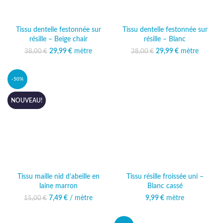
Tissu dentelle festonnée sur
Tissu dentelle festonnée sur
résille – Beige chair
résille – Blanc
29,99
Le prix initial était :
€
mètre
Le prix
29,99
Le prix initial était :
€
mètre
Le prix
38,00
€
38,00
€
38,00 €.
actuel est :
38,00 €.
actuel est :
29,99 €.
29,99 €.
-50%
NOUVEAU!
Tissu maille nid d’abeille en
Tissu résille froissée uni –
laine marron
Blanc cassé
7,49
Le prix initial était :
€
/ mètre
Le prix actuel
9,99
€
mètre
15,00
€
15,00 €.
est : 7,49 €.