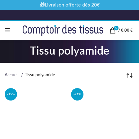
🎁Livraison offerte dès 20€
0
/
0,00
€
Tissu polyamide
Accueil
Tissu polyamide
-15%
-21%