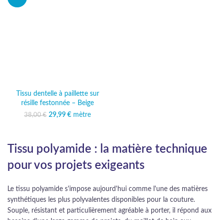
Tissu dentelle à paillette sur
résille festonnée – Beige
29,99
Le prix initial était :
€
mètre
Le prix
38,00
€
38,00 €.
actuel est :
29,99 €.
Tissu polyamide : la matière technique
pour vos projets exigeants
Le tissu polyamide s'impose aujourd'hui comme l'une des matières
synthétiques les plus polyvalentes disponibles pour la couture.
Souple, résistant et particulièrement agréable à porter, il répond aux