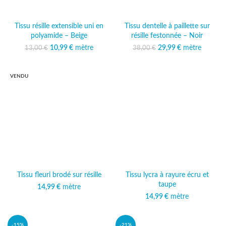
Tissu résille extensible uni en
Tissu dentelle à paillette sur
polyamide – Beige
résille festonnée – Noir
10,99
Le prix initial était :
€
mètre
Le prix
29,99
Le prix initial était :
€
mètre
Le prix
13,00
€
38,00
€
13,00 €.
actuel est :
38,00 €.
actuel est :
10,99 €.
29,99 €.
VENDU
Tissu fleuri brodé sur résille
Tissu lycra à rayure écru et
taupe
14,99
€
mètre
14,99
€
mètre
-15%
-21%