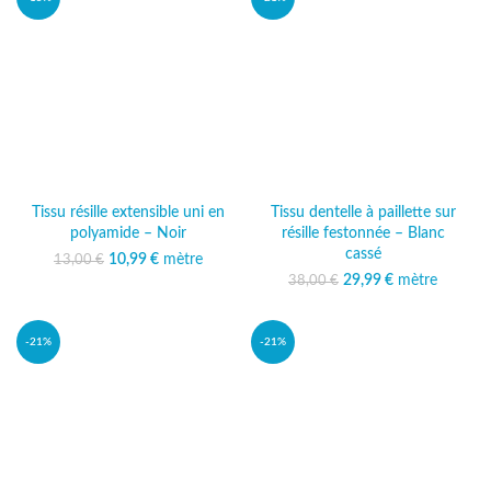
Tissu résille extensible uni en
Tissu dentelle à paillette sur
polyamide – Noir
résille festonnée – Blanc
cassé
10,99
Le prix initial était :
€
mètre
Le prix
13,00
€
13,00 €.
actuel est :
29,99
Le prix initial était :
€
mètre
Le prix
38,00
€
10,99 €.
38,00 €.
actuel est :
29,99 €.
-21%
-21%