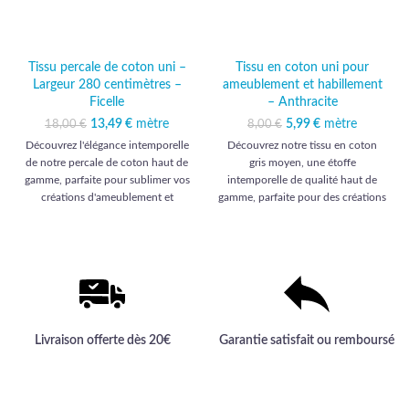
Tissu percale de coton uni –
Tissu en coton uni pour
Largeur 280 centimètres –
ameublement et habillement
Ficelle
– Anthracite
13,49
Le prix initial était :
€
mètre
Le prix
5,99
Le prix initial était :
€
mètre
Le prix actuel
18,00
€
8,00
€
18,00 €.
actuel est :
8,00 €.
est : 5,99 €.
Découvrez l'élégance intemporelle
Découvrez notre tissu en coton
13,49 €.
de notre percale de coton haut de
gris moyen, une étoffe
gamme, parfaite pour sublimer vos
intemporelle de qualité haut de
créations d'ameublement et
gamme, parfaite pour des créations
d'habillement avec une touche de
élégantes et durables.
raffinement.
Livraison offerte dès 20€
Garantie satisfait ou remboursé