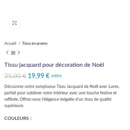
Cliquez pour agrandir
Accueil
Tissu en promo
Tissu jacquard pour décoration de Noël
25,00
€
19,99
€
Le prix initial était : 25,00 €.
Le prix actuel est : 19,99 €.
mètre
Découvrez notre somptueux Tissu Jacquard de Noël avec Lurex,
parfait pour sublimer votre intérieur avec une touche festive et
raffinée. Offrez-vous l’élégance inégalée d’un tissu de qualité
supérieure.
COULEURS