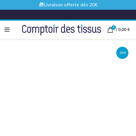
🎁Livraison offerte dès 20€
0
/
0,00
€
-20%