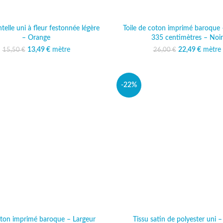
telle uni à fleur festonnée légère
Toile de coton imprimé baroque 
– Orange
335 centimètres – Noir
13,49
Le prix initial était :
€
mètre
Le prix actuel est :
22,49
Le prix initi
€
mètre
Le prix
15,50
€
26,00
€
15,50 €.
13,49 €.
26,00
22
-22%
oton imprimé baroque – Largeur
Tissu satin de polyester uni –