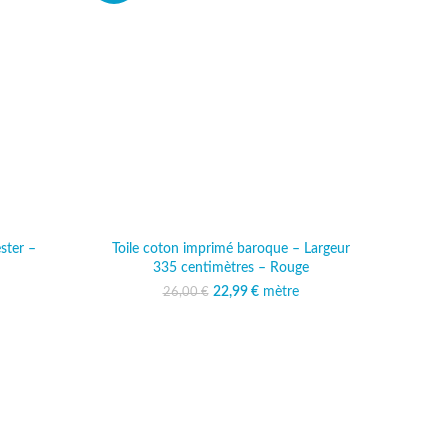
ster –
Toile coton imprimé baroque – Largeur
335 centimètres – Rouge
ait : 7,50 €.
actuel est :
22,99
Le prix initial était :
€
mètre
Le prix actuel est :
26,00
€
99 €.
26,00 €.
22,99 €.