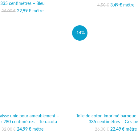
335 centimètres – Bleu
3,49
Le prix initi
€
mètre
Le prix 
4,50
€
4,50 
3,
22,99
Le prix initial était :
€
mètre
Le prix actuel est :
26,00
€
26,00 €.
22,99 €.
-14%
paisse unie pour ameublement –
Toile de coton imprimé baroque 
r 280 centimètres – Terracota
335 centimètres – Gris pe
24,99
Le prix initial était :
€
mètre
Le prix actuel est :
22,49
Le prix initi
€
mètre
Le prix
32,00
€
26,00
€
32,00 €.
24,99 €.
26,00
22