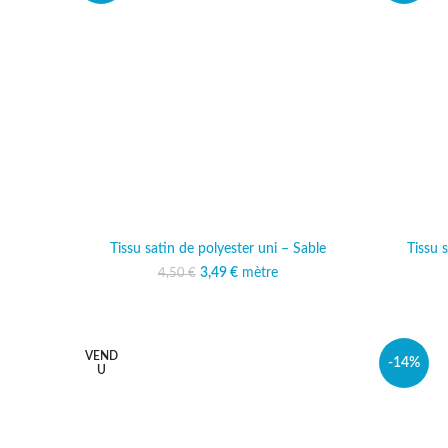
Tissu satin de polyester uni – Sable
Tissu s
3,49
Le prix initial était :
€
mètre
Le prix actuel est :
4,50
€
4,50 €.
3,49 €.
VEND
-14%
U