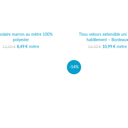
 polaire marron au mètre 100%
Tissu velours extensible uni
polyester
habillement – Bordeau
8,49
Le prix initial était :
€
mètre
Le prix actuel est :
10,99
Le prix initi
€
mètre
Le prix
12,50
€
14,50
€
12,50 €.
8,49 €.
14,50
10
-14%