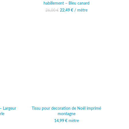
habillement – Bleu canard
al était :
actuel est :
€.
49 €.
22,49
Le prix initial était :
€
/ mètre
Le prix actuel est :
26,00
€
26,00 €.
22,49 €.
– Largeur
Tissu pour decoration de Noël imprimé
rle
montagne
al était :
 actuel est :
14,99
€
mètre
 €.
,49 €.