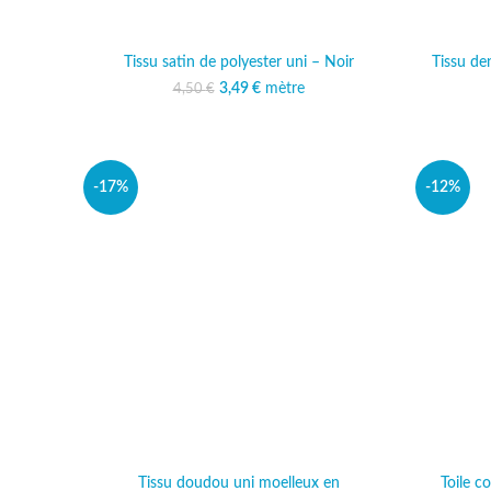
Tissu satin de polyester uni – Noir
Tissu den
3,49
Le prix initial était :
€
mètre
Le prix actuel est :
4,50
€
4,50 €.
3,49 €.
-17%
-12%
Tissu doudou uni moelleux en
Toile c