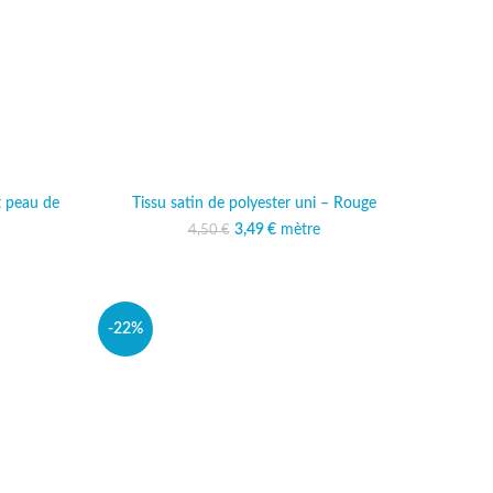
t peau de
Tissu satin de polyester uni – Rouge
3,49
Le prix initial était :
€
mètre
Le prix actuel est :
4,50
€
4,50 €.
3,49 €.
al était :
 actuel est :
 €.
,99 €.
-22%