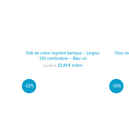
Toile de coton imprimé baroque – Largeur
Tissu mo
335 centimètres – Bleu roi
22,49
Le prix initial était :
€
mètre
Le prix actuel est :
26,00
€
26,00 €.
22,49 €.
-22%
-32%