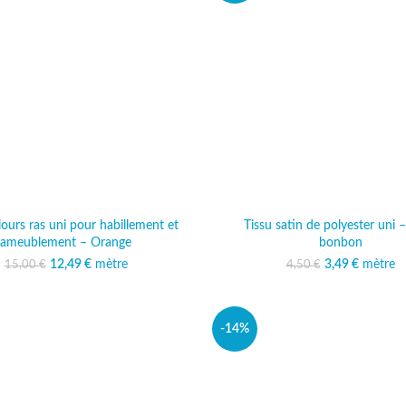
lours ras uni pour habillement et
Tissu satin de polyester uni 
ameublement – Orange
bonbon
12,49
Le prix initial était :
€
mètre
Le prix actuel est :
3,49
Le prix initi
€
mètre
Le prix 
15,00
€
4,50
€
15,00 €.
12,49 €.
4,50 
3,
-14%