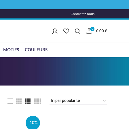
Contactez-nous
0
0,00
€
MOTIFS
COULEURS
-10%