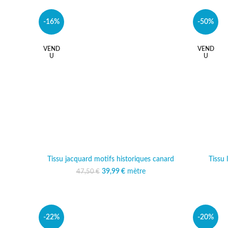
-16%
-50%
VEND
VEND
U
U
Tissu jacquard motifs historiques canard
Tissu 
39,99
Le prix initial était :
€
mètre
Le prix actuel est :
47,50
€
47,50 €.
39,99 €.
-22%
-20%