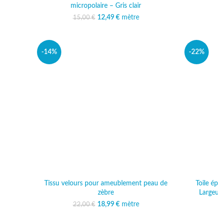
micropolaire – Gris clair
12,49
Le prix initial était :
€
mètre
Le prix actuel est :
15,00
€
15,00 €.
12,49 €.
-14%
-22%
Tissu velours pour ameublement peau de
Toile é
zèbre
Largeu
18,99
Le prix initial était :
€
mètre
Le prix actuel est :
22,00
€
22,00 €.
18,99 €.