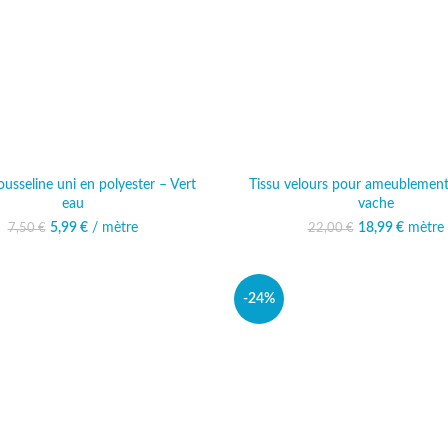
usseline uni en polyester – Vert
Tissu velours pour ameublemen
eau
vache
Le prix initial était : 7,50 €.
5,99
€
/ mètre
Le prix actuel est :
18,99
Le prix initi
€
mètre
Le prix
7,50
€
22,00
€
5,99 €.
22,00
18
-24%