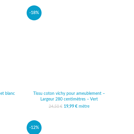
-18%
 et blanc
Tissu coton vichy pour ameublement –
Largeur 280 centimètres – Vert
al était :
actuel est :
€.
99 €.
19,99
Le prix initial était :
€
mètre
Le prix actuel est :
24,50
€
24,50 €.
19,99 €.
-12%