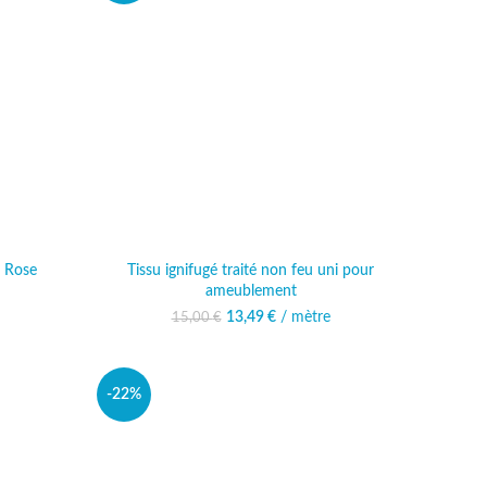
– Rose
Tissu ignifugé traité non feu uni pour
ameublement
al était :
actuel est :
13,49
Le prix initial était :
€
/ mètre
Le prix actuel est :
15,00
€
€.
49 €.
15,00 €.
13,49 €.
-22%