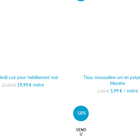
imili cuir pour habillement noir
Tissu mousseline uni en polye
Menthe
19,99
Le prix initial était :
€
mètre
Le prix actuel est :
25,00
€
25,00 €.
19,99 €.
Le prix initial ét
5,99
€
/ mètre
Le prix 
7,50
€
5,
-18%
VEND
U