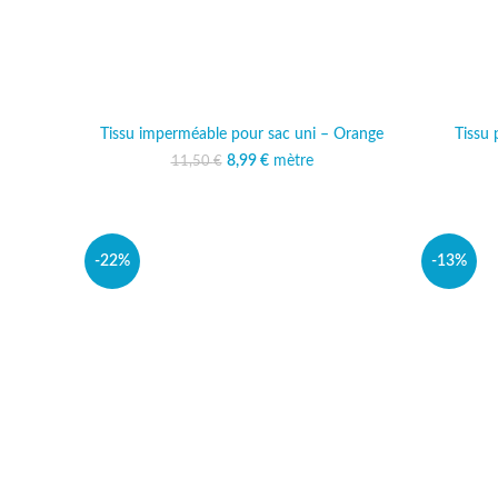
Tissu imperméable pour sac uni – Orange
Tissu
8,99
Le prix initial était :
€
mètre
Le prix actuel est :
11,50
€
11,50 €.
8,99 €.
-22%
-13%