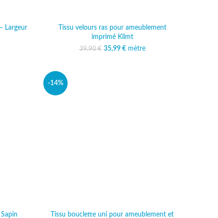
– Largeur
Tissu velours ras pour ameublement
imprimé Klimt
al était :
 actuel est :
35,99
Le prix initial était :
€
mètre
Le prix actuel est :
39,90
€
 €.
,49 €.
39,90 €.
35,99 €.
-14%
 Sapin
Tissu bouclette uni pour ameublement et