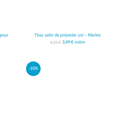
 pour
Tissu satin de polyester uni – Marine
x
3,49
Le prix initial était :
€
mètre
Le prix actuel est :
4,50
€
4,50 €.
3,49 €.
al était :
 actuel est :
 €.
,99 €.
-10%