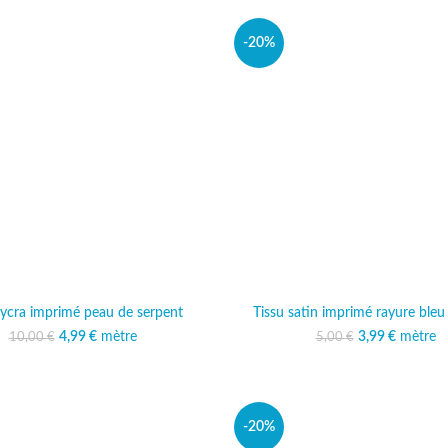
-20%
lycra imprimé peau de serpent
Tissu satin imprimé rayure bleu
4,99
Le prix initial était :
€
mètre
Le prix actuel est :
3,99
Le prix initi
€
mètre
Le prix 
10,00
€
5,00
€
10,00 €.
4,99 €.
5,00 
3,
-20%