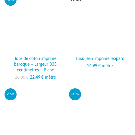
Toile de coton imprimé
Tissu jean imprimé léopard
baroque – Largeur 335
14,99
€
mètre
centimètres – Blanc
22,49
Le prix initial était :
€
mètre
Le prix
26,00
€
26,00 €.
actuel est :
22,49 €.
-15%
-15%