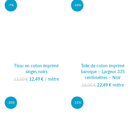
-7%
-14%
Tissu en coton imprimé
Toile de coton imprimé
singes noirs
baroque – Largeur 335
centimètres – Noir
12,49
Le prix initial était :
€
/ mètre
Le prix
13,50
€
13,50 €.
actuel est :
22,49
Le prix initial était :
€
mètre
Le prix
26,00
€
12,49 €.
26,00 €.
actuel est :
22,49 €.
-10%
-11%