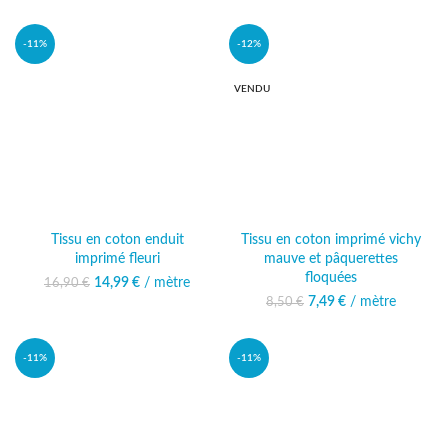
26,00 €.
actuel est :
22,99 €.
-11%
-12%
VENDU
Tissu en coton enduit
Tissu en coton imprimé vichy
imprimé fleuri
mauve et pâquerettes
floquées
14,99
Le prix initial était :
€
/ mètre
Le prix
16,90
€
16,90 €.
actuel est :
7,49
Le prix initial était :
€
/ mètre
Le prix actuel
8,50
€
14,99 €.
8,50 €.
est : 7,49 €.
-11%
-11%