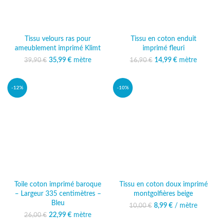
Tissu velours ras pour
Tissu en coton enduit
ameublement imprimé Klimt
imprimé fleuri
35,99
Le prix initial était :
€
mètre
Le prix
14,99
Le prix initial était :
€
mètre
Le prix
39,90
€
16,90
€
39,90 €.
actuel est :
16,90 €.
actuel est :
35,99 €.
14,99 €.
-12%
-10%
Toile coton imprimé baroque
Tissu en coton doux imprimé
– Largeur 335 centimètres –
montgolfières beige
Bleu
8,99
Le prix initial était :
€
/ mètre
Le prix actuel
10,00
€
10,00 €.
est : 8,99 €.
22,99
Le prix initial était :
€
mètre
Le prix
26,00
€