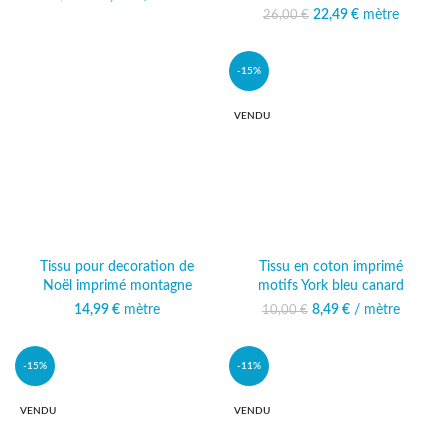
13,50 €.
actuel est :
22,49
Le prix initial était :
€
mètre
Le prix
26,00
€
12,49 €.
26,00 €.
actuel est :
22,49 €.
-15%
VENDU
Tissu pour decoration de
Tissu en coton imprimé
Noël imprimé montagne
motifs York bleu canard
14,99
€
mètre
8,49
Le prix initial était :
€
/ mètre
Le prix actuel
10,00
€
10,00 €.
est : 8,49 €.
-15%
-11%
VENDU
VENDU