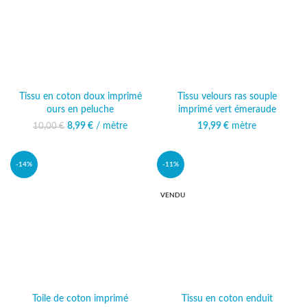
Tissu en coton doux imprimé
Tissu velours ras souple
ours en peluche
imprimé vert émeraude
8,99
Le prix initial était :
€
/ mètre
Le prix actuel
19,99
€
mètre
10,00
€
10,00 €.
est : 8,99 €.
-14%
-11%
VENDU
Toile de coton imprimé
Tissu en coton enduit