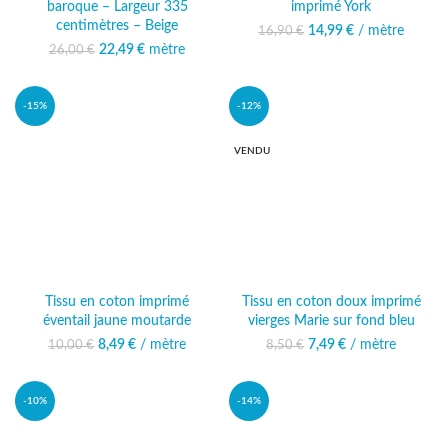
baroque – Largeur 335
imprimé York
centimètres – Beige
14,99
Le prix initial était :
€
/ mètre
Le prix
16,90
€
16,90 €.
actuel est :
22,49
Le prix initial était :
€
mètre
Le prix
26,00
€
14,99 €.
26,00 €.
actuel est :
22,49 €.
-15%
-12%
VENDU
Tissu en coton imprimé
Tissu en coton doux imprimé
éventail jaune moutarde
vierges Marie sur fond bleu
8,49
Le prix initial était :
€
/ mètre
Le prix actuel
7,49
Le prix initial était :
€
/ mètre
Le prix actuel
10,00
€
8,50
€
10,00 €.
est : 8,49 €.
8,50 €.
est : 7,49 €.
-10%
-14%