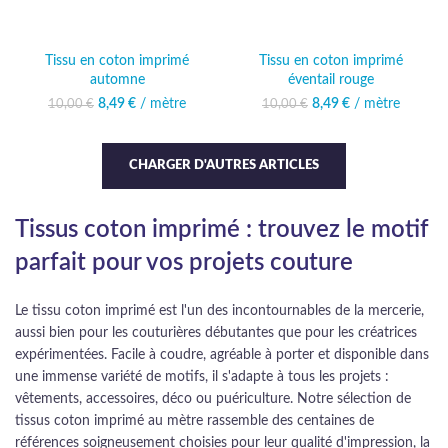
Tissu en coton imprimé
Tissu en coton imprimé
automne
éventail rouge
8,49
Le prix initial était :
€
/ mètre
Le prix actuel
8,49
Le prix initial était :
€
/ mètre
Le prix actuel
10,00
€
10,00
€
10,00 €.
est : 8,49 €.
10,00 €.
est : 8,49 €.
CHARGER D'AUTRES ARTICLES
Tissus coton imprimé : trouvez le motif
parfait pour vos projets couture
Le tissu coton imprimé est l'un des incontournables de la mercerie,
aussi bien pour les couturières débutantes que pour les créatrices
expérimentées. Facile à coudre, agréable à porter et disponible dans
une immense variété de motifs, il s'adapte à tous les projets :
vêtements, accessoires, déco ou puériculture. Notre sélection de
tissus coton imprimé au mètre rassemble des centaines de
références soigneusement choisies pour leur qualité d'impression, la