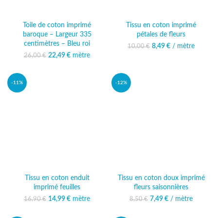
Toile de coton imprimé
Tissu en coton imprimé
baroque – Largeur 335
pétales de fleurs
centimètres – Bleu roi
8,49
Le prix initial était :
€
/ mètre
Le prix actuel
10,00
€
10,00 €.
est : 8,49 €.
22,49
Le prix initial était :
€
mètre
Le prix
26,00
€
26,00 €.
actuel est :
22,49 €.
-11%
-12%
Tissu en coton enduit
Tissu en coton doux imprimé
imprimé feuilles
fleurs saisonnières
14,99
Le prix initial était :
€
mètre
Le prix
7,49
Le prix initial était :
€
/ mètre
Le prix actuel
16,90
€
8,50
€
16,90 €.
actuel est :
8,50 €.
est : 7,49 €.
14,99 €.