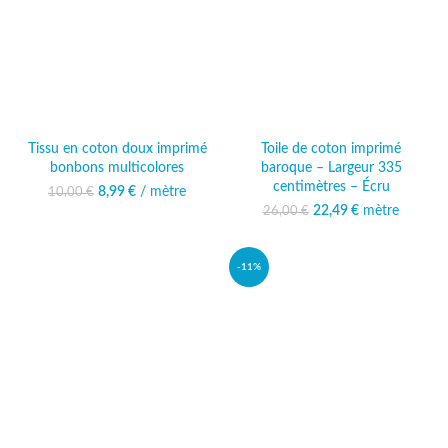
Tissu en coton doux imprimé
Toile de coton imprimé
bonbons multicolores
baroque – Largeur 335
centimètres – Écru
8,99
Le prix initial était :
€
/ mètre
Le prix actuel
10,00
€
10,00 €.
est : 8,99 €.
22,49
Le prix initial était :
€
mètre
Le prix
26,00
€
26,00 €.
actuel est :
22,49 €.
-11%