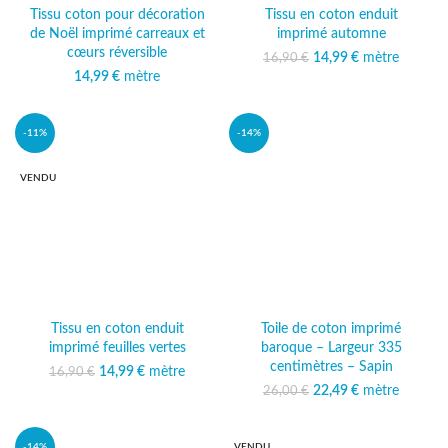
Tissu coton pour décoration
Tissu en coton enduit
de Noël imprimé carreaux et
imprimé automne
cœurs réversible
14,99
Le prix initial était :
€
mètre
Le prix
16,90
€
16,90 €.
actuel est :
14,99
€
mètre
14,99 €.
-11%
-14%
VENDU
Tissu en coton enduit
Toile de coton imprimé
imprimé feuilles vertes
baroque – Largeur 335
centimètres – Sapin
14,99
Le prix initial était :
€
mètre
Le prix
16,90
€
16,90 €.
actuel est :
22,49
Le prix initial était :
€
mètre
Le prix
26,00
€
14,99 €.
26,00 €.
actuel est :
22,49 €.
-14%
VENDU