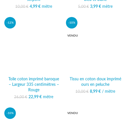
Le prix initial était :
4,99
€
mètre
Le prix
3,99
Le prix initial était :
€
mètre
Le prix actuel
10,00
€
5,00
€
10,00 €.
actuel est :
5,00 €.
est : 3,99 €.
4,99 €.
-12%
-10%
VENDU
Toile coton imprimé baroque
Tissu en coton doux imprimé
– Largeur 335 centimètres –
ours en peluche
Rouge
8,99
Le prix initial était :
€
/ mètre
Le prix actuel
10,00
€
10,00 €.
est : 8,99 €.
22,99
Le prix initial était :
€
mètre
Le prix
26,00
€
26,00 €.
actuel est :
22,99 €.
-10%
VENDU