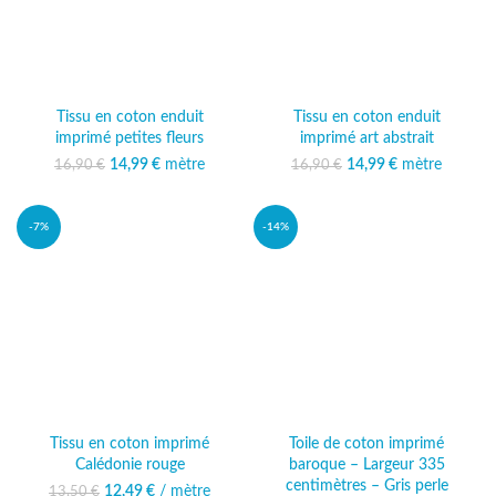
Tissu en coton enduit
Tissu en coton enduit
imprimé petites fleurs
imprimé art abstrait
14,99
Le prix initial était :
€
mètre
Le prix
14,99
Le prix initial était :
€
mètre
Le prix
16,90
€
16,90
€
16,90 €.
actuel est :
16,90 €.
actuel est :
14,99 €.
14,99 €.
-7%
-14%
Tissu en coton imprimé
Toile de coton imprimé
Calédonie rouge
baroque – Largeur 335
centimètres – Gris perle
12,49
Le prix initial était :
€
/ mètre
Le prix
13,50
€