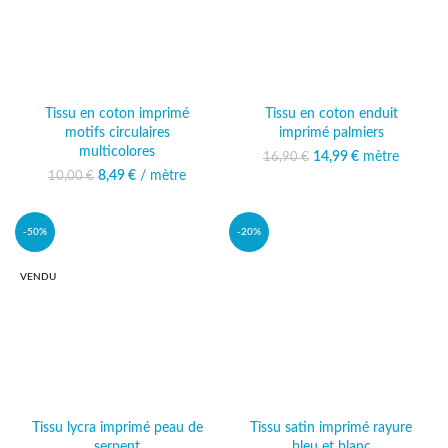
Tissu en coton imprimé
Tissu en coton enduit
motifs circulaires
imprimé palmiers
multicolores
14,99
Le prix initial était :
€
mètre
Le prix
16,90
€
16,90 €.
actuel est :
8,49
Le prix initial était :
€
/ mètre
Le prix actuel
10,00
€
14,99 €.
10,00 €.
est : 8,49 €.
-50%
-20%
VENDU
Tissu lycra imprimé peau de
Tissu satin imprimé rayure
serpent
bleu et blanc