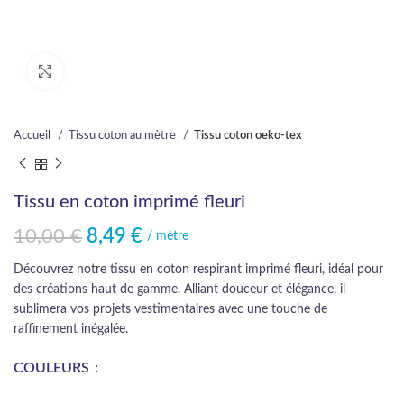
Cliquez pour agrandir
Accueil
Tissu coton au mètre
Tissu coton oeko-tex
Tissu en coton imprimé fleuri
10,00
€
8,49
€
Le prix initial était : 10,00 €.
Le prix actuel est : 8,49 €.
/ mètre
Découvrez notre tissu en coton respirant imprimé fleuri, idéal pour
des créations haut de gamme. Alliant douceur et élégance, il
sublimera vos projets vestimentaires avec une touche de
raffinement inégalée.
COULEURS