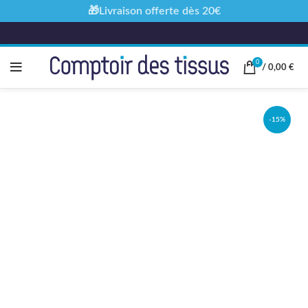
🎁Livraison offerte dès 20€
0
/
0,00
€
-15%