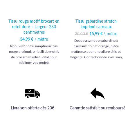
Tissu rouge motif brocart en
Tissu gabardine stretch
relief doré – Largeur 280
imprimé carreaux
centimètres
15,99
Le prix initial était :
€
\ mètre
Le prix
20,00
€
20,00 €.
actuel est :
34,99
€
/ mètre
Découvrez notre gabardine à
15,99 €.
Découvrez notre somptueux tissu
carreaux noir et orange, pièce
rouge profond, embelli de motifs
maîtresse pour une allure chic et
de brocart en relief, idéal pour
élégante. Confectionnée avec soin,
sublimer vos projets
elle promet une qualité haut de
d’ameublement et d’habillement
gamme incomparable pour vos
avec une élégance inégalée.
créations vestimentaires.
Livraison offerte dès 20€
Garantie satisfait ou remboursé