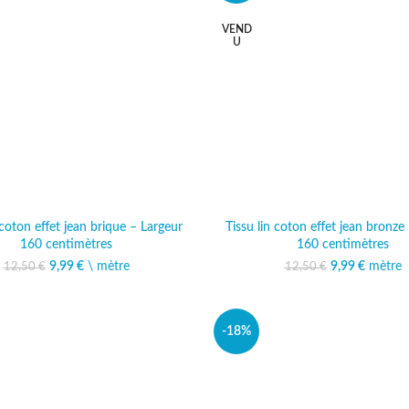
VEND
U
 coton effet jean brique – Largeur
Tissu lin coton effet jean bronze
160 centimètres
160 centimètres
9,99
Le prix initial était :
€
\ mètre
Le prix actuel est :
9,99
Le prix initi
€
mètre
Le prix 
12,50
€
12,50
€
12,50 €.
9,99 €.
12,50
9
-18%