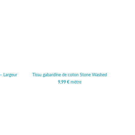
 – Largeur
Tissu gabardine de coton Stone Washed
9,99
€
mètre
al était :
actuel est :
 €.
,99 €.