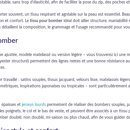
ble, sans trop d'élasticité, afin de faciliter la pose du zip, des poches e
ter souvent, un tissu respirant et agréable sur la peau est essentiel. Be
n et confort. Le
tissu pour bomber
idéal doit allier structure, maniabil
détaillent la composition, le grammage et l'usage recommandé pour vous a
bomber
pe ajustée, modèle matelassé ou version légère – vous trouverez ici une ma
lyester structuré) permettent des lignes nettes et une bonne résistance au
es.
ravaillé : satins souples, tissus jacquard, velours lisse, matelassés léger
géométriques, inspirations japonaises ou tropicales – sont particulièrem
s épaisses et
jerseys lourds
permettent de réaliser des bombers souples, parf
 poignets, le col et le bas de veste, et peuvent être associés à un tissu
bomber doublé, non doublé, mi-saison ou plus chaud, afin de vous guider d