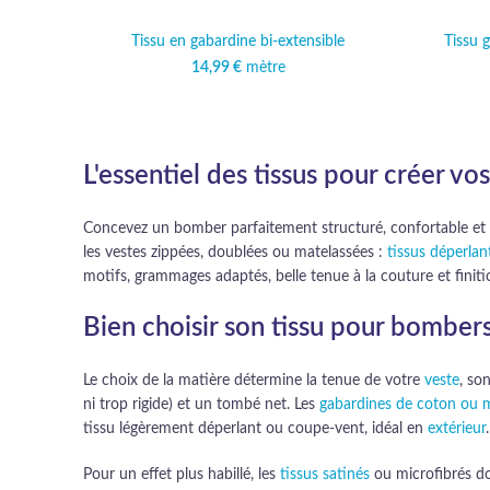
Tissu en gabardine bi-extensible
Tissu g
14,99
€
mètre
L'essentiel des tissus pour créer v
Concevez un bomber parfaitement structuré, confortable et d
les vestes zippées, doublées ou matelassées :
tissus déperlan
motifs, grammages adaptés, belle tenue à la couture et finitio
Bien choisir son tissu pour bomber
Le choix de la matière détermine la tenue de votre
veste
, so
ni trop rigide) et un tombé net. Les
gabardines de coton ou m
tissu légèrement déperlant ou coupe-vent, idéal en
extérieur
.
Pour un effet plus habillé, les
tissus satinés
ou microfibrés do