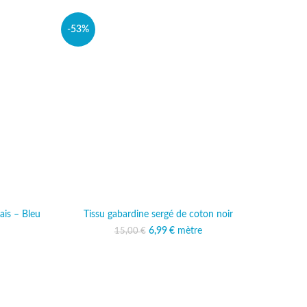
-53%
ais – Bleu
Tissu gabardine sergé de coton noir
6,99
Le prix initial était :
€
mètre
Le prix actuel est :
15,00
€
15,00 €.
6,99 €.
al était :
 actuel est :
 €.
,99 €.