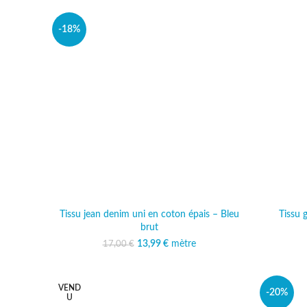
-18%
Tissu jean denim uni en coton épais – Bleu
Tissu 
brut
13,99
Le prix initial était :
€
mètre
Le prix actuel est :
17,00
€
17,00 €.
13,99 €.
VEND
-20%
U