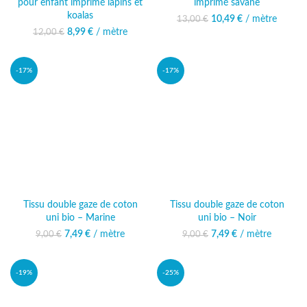
pour enfant imprimé lapins et
imprimé savane
koalas
10,49
Le prix initial était :
€
/ mètre
Le prix
13,00
€
13,00 €.
actuel est :
8,99
Le prix initial était :
€
/ mètre
Le prix actuel
12,00
€
10,49 €.
12,00 €.
est : 8,99 €.
-17%
-17%
Tissu double gaze de coton
Tissu double gaze de coton
uni bio – Marine
uni bio – Noir
7,49
Le prix initial était :
€
/ mètre
Le prix actuel
7,49
Le prix initial était :
€
/ mètre
Le prix actuel
9,00
€
9,00
€
9,00 €.
est : 7,49 €.
9,00 €.
est : 7,49 €.
-19%
-25%