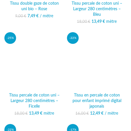
Tissu double gaze de coton
Tissu percale de coton uni –
uni bio – Rose
Largeur 280 centimètres –
Bleu
7,49
Le prix initial était :
€
/ mètre
Le prix actuel
9,00
€
9,00 €.
est : 7,49 €.
13,49
Le prix initial était :
€
mètre
Le prix
18,00
€
18,00 €.
actuel est :
13,49 €.
-25%
-22%
Tissu percale de coton uni –
Tissu en percale de coton
Largeur 280 centimètres –
pour enfant imprimé digital
Ficelle
japonais
13,49
Le prix initial était :
€
mètre
Le prix
12,49
Le prix initial était :
€
/ mètre
Le prix
18,00
€
16,00
€
18,00 €.
actuel est :
16,00 €.
actuel est :
13,49 €.
12,49 €.
-22%
-17%