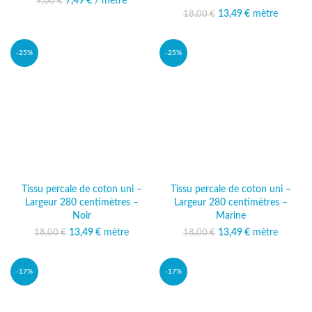
7,49
Le prix initial était :
€
/ mètre
Le prix actuel
9,00
€
9,00 €.
est : 7,49 €.
13,49
Le prix initial était :
€
mètre
Le prix
18,00
€
18,00 €.
actuel est :
13,49 €.
-25%
-25%
Tissu percale de coton uni –
Tissu percale de coton uni –
Largeur 280 centimètres –
Largeur 280 centimètres –
Noir
Marine
13,49
Le prix initial était :
€
mètre
Le prix
13,49
Le prix initial était :
€
mètre
Le prix
18,00
€
18,00
€
18,00 €.
actuel est :
18,00 €.
actuel est :
13,49 €.
13,49 €.
-17%
-17%