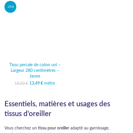
-25%
Tissu percale de coton uni –
Largeur 280 centimètres –
Jaune
13,49
Le prix initial était :
€
mètre
Le prix
18,00
€
18,00 €.
actuel est :
13,49 €.
Essentiels, matières et usages des
tissus d'oreiller
Vous cherchez un
tissu pour oreiller
adapté au garnissage,