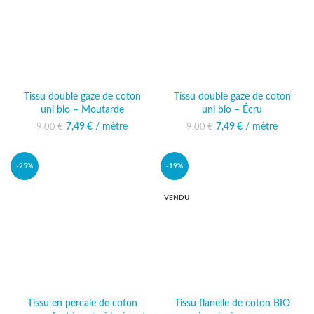
Tissu double gaze de coton
Tissu double gaze de coton
uni bio – Moutarde
uni bio – Écru
7,49
Le prix initial était :
€
/ mètre
Le prix actuel
7,49
Le prix initial était :
€
/ mètre
Le prix actuel
9,00
€
9,00
€
9,00 €.
est : 7,49 €.
9,00 €.
est : 7,49 €.
-25%
-19%
VENDU
Tissu en percale de coton
Tissu flanelle de coton BIO