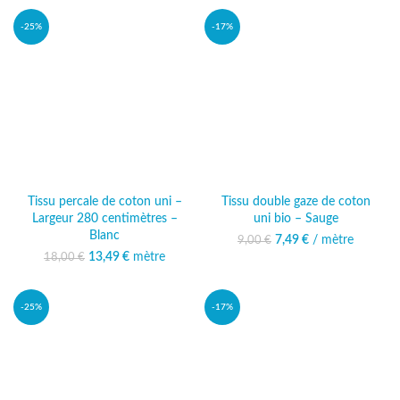
-25%
-17%
Tissu percale de coton uni –
Tissu double gaze de coton
Largeur 280 centimètres –
uni bio – Sauge
Blanc
7,49
Le prix initial était :
€
/ mètre
Le prix actuel
9,00
€
9,00 €.
est : 7,49 €.
13,49
Le prix initial était :
€
mètre
Le prix
18,00
€
18,00 €.
actuel est :
13,49 €.
-25%
-17%