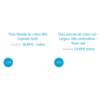
Tissu flanelle de coton BIO
Tissu percale de coton uni –
imprimé forêt
Largeur 280 centimètres –
Rose clair
10,49
Le prix initial était :
€
/ mètre
Le prix
13,00
€
13,00 €.
actuel est :
13,49
Le prix initial était :
€
mètre
Le prix
18,00
€
10,49 €.
18,00 €.
actuel est :
13,49 €.
-17%
-25%