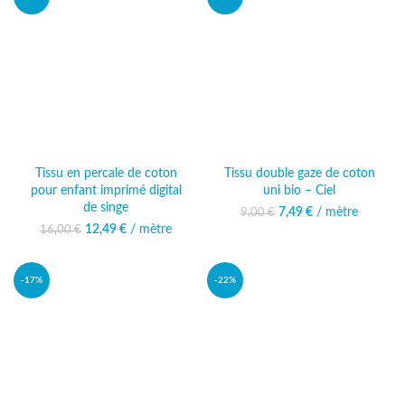
Tissu en percale de coton
Tissu double gaze de coton
pour enfant imprimé digital
uni bio – Ciel
de singe
7,49
Le prix initial était :
€
/ mètre
Le prix actuel
9,00
€
9,00 €.
est : 7,49 €.
12,49
Le prix initial était :
€
/ mètre
Le prix
16,00
€
16,00 €.
actuel est :
12,49 €.
-17%
-22%