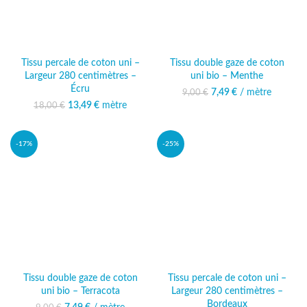
Tissu percale de coton uni –
Tissu double gaze de coton
Largeur 280 centimètres –
uni bio – Menthe
Écru
7,49
Le prix initial était :
€
/ mètre
Le prix actuel
9,00
€
9,00 €.
est : 7,49 €.
13,49
Le prix initial était :
€
mètre
Le prix
18,00
€
18,00 €.
actuel est :
13,49 €.
-17%
-25%
Tissu double gaze de coton
Tissu percale de coton uni –
uni bio – Terracota
Largeur 280 centimètres –
Bordeaux