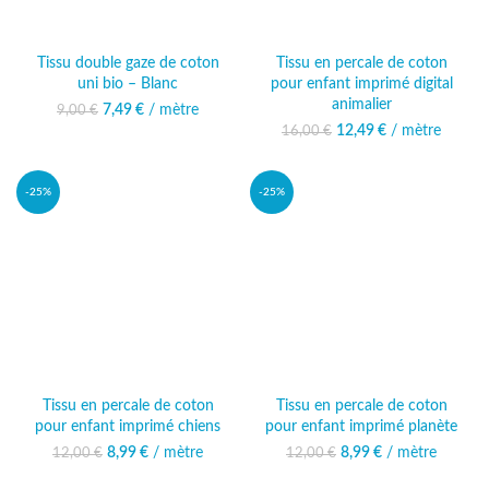
Tissu double gaze de coton
Tissu en percale de coton
uni bio – Blanc
pour enfant imprimé digital
animalier
7,49
Le prix initial était :
€
/ mètre
Le prix actuel
9,00
€
9,00 €.
est : 7,49 €.
12,49
Le prix initial était :
€
/ mètre
Le prix
16,00
€
16,00 €.
actuel est :
12,49 €.
-25%
-25%
Tissu en percale de coton
Tissu en percale de coton
pour enfant imprimé chiens
pour enfant imprimé planète
8,99
Le prix initial était :
€
/ mètre
Le prix actuel
8,99
Le prix initial était :
€
/ mètre
Le prix actuel
12,00
€
12,00
€
12,00 €.
est : 8,99 €.
12,00 €.
est : 8,99 €.