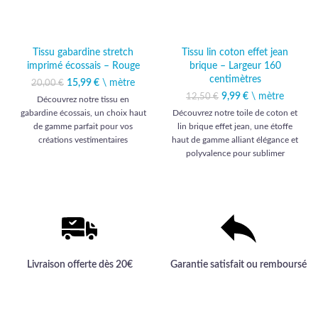
Tissu gabardine stretch
Tissu lin coton effet jean
imprimé écossais – Rouge
brique – Largeur 160
centimètres
15,99
Le prix initial était :
€
\ mètre
Le prix
20,00
€
20,00 €.
actuel est :
9,99
Le prix initial était :
€
\ mètre
Le prix actuel
12,50
€
Découvrez notre tissu en
15,99 €.
12,50 €.
est : 9,99 €.
gabardine écossais, un choix haut
Découvrez notre toile de coton et
de gamme parfait pour vos
lin brique effet jean, une étoffe
créations vestimentaires
haut de gamme alliant élégance et
distinguées.
polyvalence pour sublimer
ameublement et habillement.
Livraison offerte dès 20€
Garantie satisfait ou remboursé