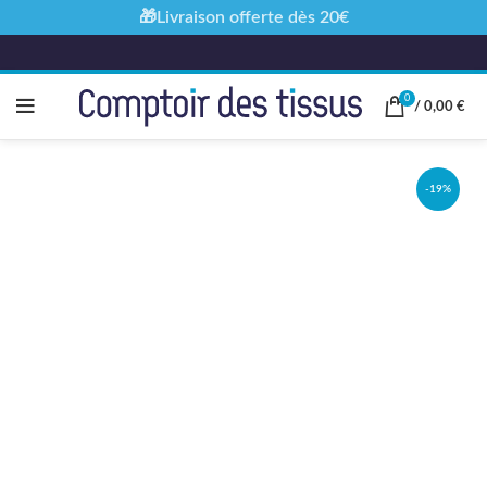
🎁Livraison offerte dès 20€
0
/
0,00
€
-19%