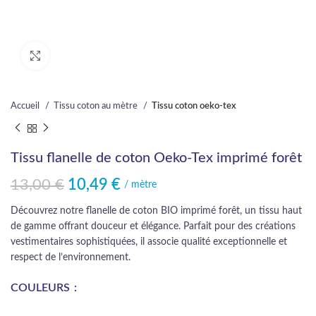
Cliquez pour agrandir
Accueil
Tissu coton au mètre
Tissu coton oeko-tex
Tissu flanelle de coton Oeko-Tex imprimé forêt
13,00
€
10,49
€
Le prix initial était : 13,00 €.
Le prix actuel est : 10,49 €.
/ mètre
Découvrez notre flanelle de coton BIO imprimé forêt, un tissu haut
de gamme offrant douceur et élégance. Parfait pour des créations
vestimentaires sophistiquées, il associe qualité exceptionnelle et
respect de l’environnement.
COULEURS