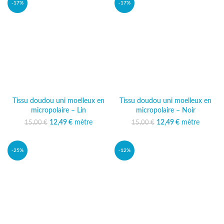
-17%
-17%
Tissu doudou uni moelleux en
Tissu doudou uni moelleux en
micropolaire – Lin
micropolaire – Noir
12,49
Le prix initial était :
€
mètre
Le prix
12,49
Le prix initial était :
€
mètre
Le prix
15,00
€
15,00
€
15,00 €.
actuel est :
15,00 €.
actuel est :
12,49 €.
12,49 €.
-25%
-12%