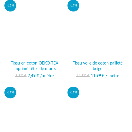
-12%
-17%
Tissu en coton OEKO-TEX
Tissu voile de coton pailleté
imprimé têtes de morts
beige
7,49
Le prix initial était :
€
/ mètre
Le prix actuel
11,99
Le prix initial était :
€
/ mètre
Le prix
8,50
€
14,50
€
8,50 €.
est : 7,49 €.
14,50 €.
actuel est :
11,99 €.
-17%
-17%