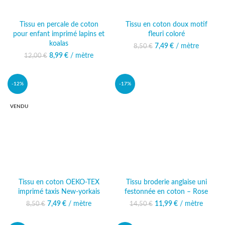
Tissu en percale de coton
Tissu en coton doux motif
pour enfant imprimé lapins et
fleuri coloré
koalas
7,49
Le prix initial était :
€
/ mètre
Le prix actuel
8,50
€
8,50 €.
est : 7,49 €.
8,99
Le prix initial était :
€
/ mètre
Le prix actuel
12,00
€
12,00 €.
est : 8,99 €.
-12%
-17%
VENDU
Tissu en coton OEKO-TEX
Tissu broderie anglaise uni
imprimé taxis New-yorkais
festonnée en coton – Rose
7,49
Le prix initial était :
€
/ mètre
Le prix actuel
11,99
Le prix initial était :
€
/ mètre
Le prix
8,50
€
14,50
€
8,50 €.
est : 7,49 €.
14,50 €.
actuel est :
11,99 €.