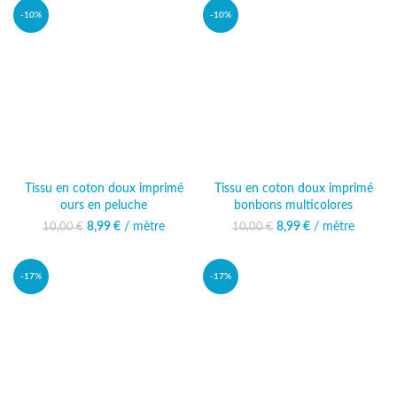
-10%
-10%
Tissu en coton doux imprimé
Tissu en coton doux imprimé
ours en peluche
bonbons multicolores
8,99
Le prix initial était :
€
/ mètre
Le prix actuel
8,99
Le prix initial était :
€
/ mètre
Le prix actuel
10,00
€
10,00
€
10,00 €.
est : 8,99 €.
10,00 €.
est : 8,99 €.
-17%
-17%