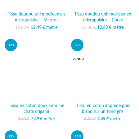
Tissu doudou uni moelleux en
Tissu doudou uni moelleux en
micropolaire – Marron
micropolaire – Corail
12,49
Le prix initial était :
€
mètre
Le prix
12,49
Le prix initial était :
€
mètre
Le prix
15,00
€
15,00
€
15,00 €.
actuel est :
15,00 €.
actuel est :
12,49 €.
12,49 €.
-12%
-12%
VENDU
Tissu en coton doux imprimé
Tissu en coton imprimé pois
chats origami
blanc sur un fond gris
7,49
Le prix initial était :
€
mètre
Le prix actuel
7,49
Le prix initial était :
€
mètre
Le prix actuel
8,50
€
8,50
€
8,50 €.
est : 7,49 €.
8,50 €.
est : 7,49 €.
-22%
-22%