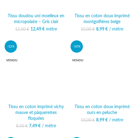
Tissu doudou uni moelleux en
Tissu en coton doux imprimé
micropolaire – Gris clair
montgolfières beige
12,49
Le prix initial était :
€
mètre
Le prix
8,99
Le prix initial était :
€
/ mètre
Le prix actuel
15,00
€
10,00
€
15,00 €.
actuel est :
10,00 €.
est : 8,99 €.
12,49 €.
-12%
-10%
VENDU
VENDU
Tissu en coton imprimé vichy
Tissu en coton doux imprimé
mauve et pâquerettes
ours en peluche
floquées
8,99
Le prix initial était :
€
/ mètre
Le prix actuel
10,00
€
10,00 €.
est : 8,99 €.
7,49
Le prix initial était :
€
/ mètre
Le prix actuel
8,50
€
8,50 €.
est : 7,49 €.