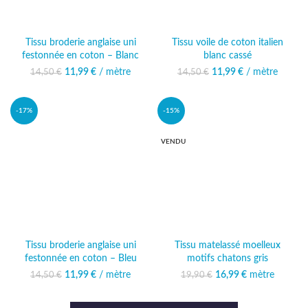
Tissu broderie anglaise uni
Tissu voile de coton italien
festonnée en coton – Blanc
blanc cassé
11,99
Le prix initial était :
€
/ mètre
Le prix
11,99
Le prix initial était :
€
/ mètre
Le prix
14,50
€
14,50
€
14,50 €.
actuel est :
14,50 €.
actuel est :
11,99 €.
11,99 €.
-17%
-15%
VENDU
Tissu broderie anglaise uni
Tissu matelassé moelleux
festonnée en coton – Bleu
motifs chatons gris
11,99
Le prix initial était :
€
/ mètre
Le prix
16,99
Le prix initial était :
€
mètre
Le prix
14,50
€
19,90
€
14,50 €.
actuel est :
19,90 €.
actuel est :
11,99 €.
16,99 €.