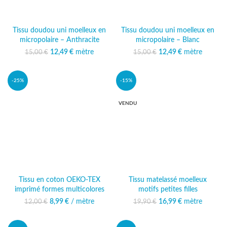
Tissu doudou uni moelleux en
Tissu doudou uni moelleux en
micropolaire – Anthracite
micropolaire – Blanc
12,49
Le prix initial était :
€
mètre
Le prix
12,49
Le prix initial était :
€
mètre
Le prix
15,00
€
15,00
€
15,00 €.
actuel est :
15,00 €.
actuel est :
12,49 €.
12,49 €.
-25%
-15%
VENDU
Tissu en coton OEKO-TEX
Tissu matelassé moelleux
imprimé formes multicolores
motifs petites filles
8,99
Le prix initial était :
€
/ mètre
Le prix actuel
16,99
Le prix initial était :
€
mètre
Le prix
12,00
€
19,90
€
12,00 €.
est : 8,99 €.
19,90 €.
actuel est :
16,99 €.