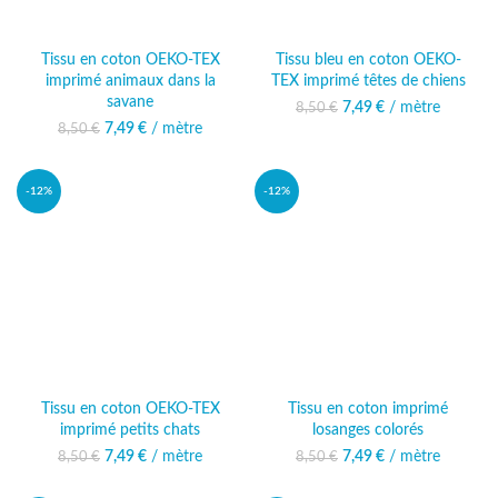
Tissu en coton OEKO-TEX
Tissu bleu en coton OEKO-
imprimé animaux dans la
TEX imprimé têtes de chiens
savane
7,49
Le prix initial était :
€
/ mètre
Le prix actuel
8,50
€
8,50 €.
est : 7,49 €.
7,49
Le prix initial était :
€
/ mètre
Le prix actuel
8,50
€
8,50 €.
est : 7,49 €.
-12%
-12%
Tissu en coton OEKO-TEX
Tissu en coton imprimé
imprimé petits chats
losanges colorés
7,49
Le prix initial était :
€
/ mètre
Le prix actuel
7,49
Le prix initial était :
€
/ mètre
Le prix actuel
8,50
€
8,50
€
8,50 €.
est : 7,49 €.
8,50 €.
est : 7,49 €.