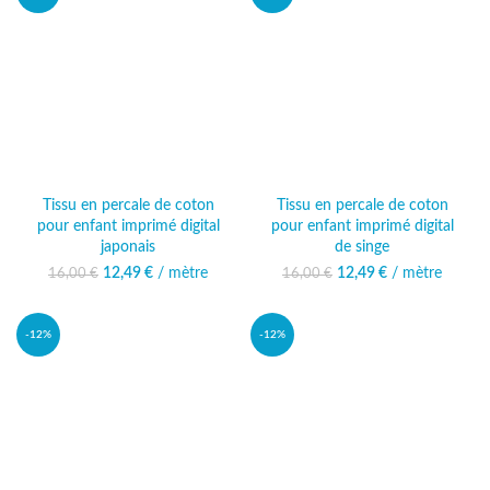
Tissu en percale de coton
Tissu en percale de coton
pour enfant imprimé digital
pour enfant imprimé digital
japonais
de singe
12,49
Le prix initial était :
€
/ mètre
Le prix
12,49
Le prix initial était :
€
/ mètre
Le prix
16,00
€
16,00
€
16,00 €.
actuel est :
16,00 €.
actuel est :
12,49 €.
12,49 €.
-12%
-12%