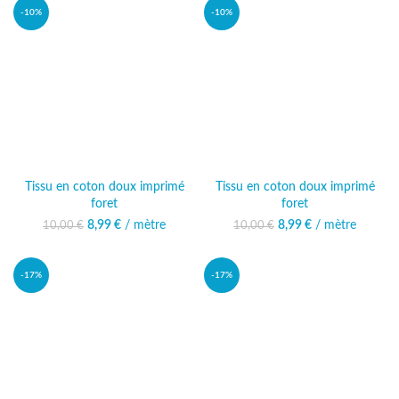
-10%
-10%
Tissu en coton doux imprimé
Tissu en coton doux imprimé
foret
foret
8,99
Le prix initial était :
€
/ mètre
Le prix actuel
8,99
Le prix initial était :
€
/ mètre
Le prix actuel
10,00
€
10,00
€
10,00 €.
est : 8,99 €.
10,00 €.
est : 8,99 €.
-17%
-17%