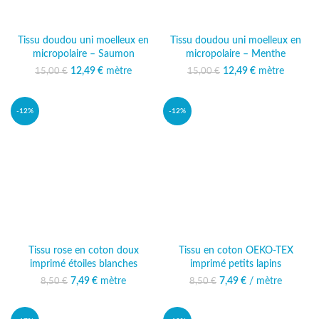
Tissu doudou uni moelleux en
Tissu doudou uni moelleux en
micropolaire – Saumon
micropolaire – Menthe
12,49
Le prix initial était :
€
mètre
Le prix
12,49
Le prix initial était :
€
mètre
Le prix
15,00
€
15,00
€
15,00 €.
actuel est :
15,00 €.
actuel est :
12,49 €.
12,49 €.
-12%
-12%
Tissu rose en coton doux
Tissu en coton OEKO-TEX
imprimé étoiles blanches
imprimé petits lapins
7,49
Le prix initial était :
€
mètre
Le prix actuel
7,49
Le prix initial était :
€
/ mètre
Le prix actuel
8,50
€
8,50
€
8,50 €.
est : 7,49 €.
8,50 €.
est : 7,49 €.