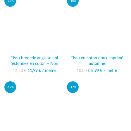
-17%
-10%
Tissu broderie anglaise uni
Tissu en coton doux imprimé
festonnée en coton – Noir
automne
11,99
Le prix initial était :
€
/ mètre
Le prix
8,99
Le prix initial était :
€
/ mètre
Le prix actuel
14,50
€
10,00
€
14,50 €.
actuel est :
10,00 €.
est : 8,99 €.
11,99 €.
-17%
-17%