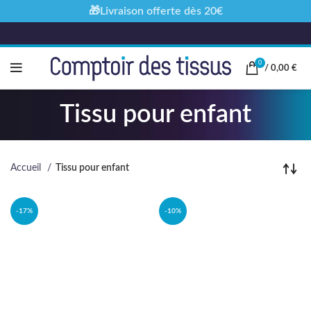
🎁Livraison offerte dès 20€
0
/
0,00
€
Tissu pour enfant
Accueil
Tissu pour enfant
-17%
-10%