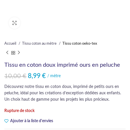
Cliquez pour agrandir
Accueil
Tissu coton au mètre
Tissu coton oeko-tex
Tissu en coton doux imprimé ours en peluche
10,00
€
8,99
€
Le prix initial était : 10,00 €.
Le prix actuel est : 8,99 €.
/ mètre
Découvrez notre tissu en coton doux, imprimé de petits ours en
peluche, idéal pour les créations d’exception dédiées aux enfants.
Un choix haut de gamme pour les projets les plus précieux.
Rupture de stock
Ajouter à la liste d'envies