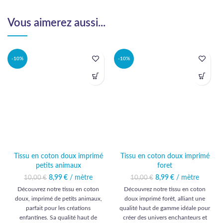
Vous aimerez aussi...
-10%
-10%
Tissu en coton doux imprimé
Tissu en coton doux imprimé
petits animaux
foret
8,99
Le prix initial était :
€
/ mètre
Le prix actuel
8,99
Le prix initial était :
€
/ mètre
Le prix actuel
10,00
€
10,00
€
10,00 €.
est : 8,99 €.
10,00 €.
est : 8,99 €.
Découvrez notre tissu en coton
Découvrez notre tissu en coton
doux, imprimé de petits animaux,
doux imprimé forêt, alliant une
parfait pour les créations
qualité haut de gamme idéale pour
enfantines. Sa qualité haut de
créer des univers enchanteurs et