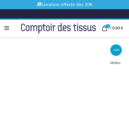
🎁Livraison offerte dès 20€
0
/
0,00
€
-10%
VENDU