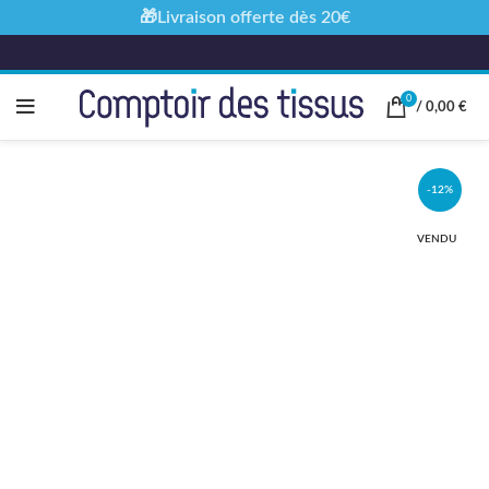
🎁Livraison offerte dès 20€
0
/
0,00
€
-12%
VENDU