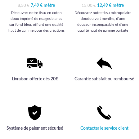
7,49
Le prix initial était :
€
mètre
Le prix actuel
12,49
Le prix initial était :
€
mètre
Le prix
8,50
€
15,00
€
8,50 €.
est : 7,49 €.
15,00 €.
actuel est :
Découvrez notre tissu en coton
Découvrez notre tissu micropolaire
12,49 €.
doux imprimé de nuages blancs
doudou vert menthe, d'une
sur fond bleu, offrant une qualité
douceur incomparable et d'une
haut de gamme pour des créations
qualité haut de gamme parfaite
délicates et apaisantes. Parfait
pour tous vos projets créatifs et
pour choyer la peau des plus
cocooning.
petits.
Livraison offerte dès 20€
Garantie satisfait ou remboursé
Système de paiement sécurisé
Contacter le service client