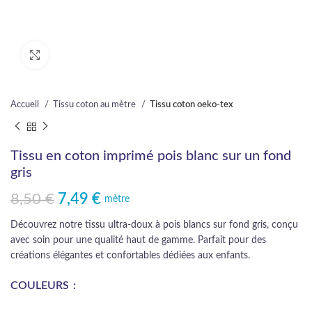
Cliquez pour agrandir
Accueil
Tissu coton au mètre
Tissu coton oeko-tex
Tissu en coton imprimé pois blanc sur un fond
gris
8,50
€
7,49
€
Le prix initial était : 8,50 €.
Le prix actuel est : 7,49 €.
mètre
Découvrez notre tissu ultra-doux à pois blancs sur fond gris, conçu
avec soin pour une qualité haut de gamme. Parfait pour des
créations élégantes et confortables dédiées aux enfants.
COULEURS