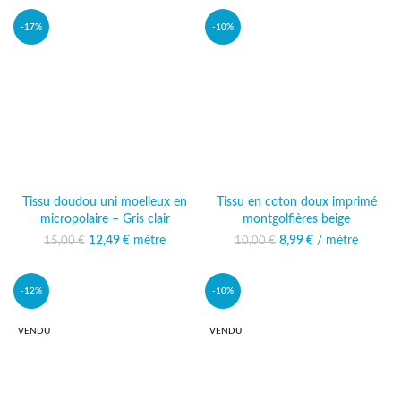
-17%
-10%
Tissu doudou uni moelleux en
Tissu en coton doux imprimé
micropolaire – Gris clair
montgolfières beige
12,49
Le prix initial était :
€
mètre
Le prix
8,99
Le prix initial était :
€
/ mètre
Le prix actuel
15,00
€
10,00
€
15,00 €.
actuel est :
10,00 €.
est : 8,99 €.
12,49 €.
-12%
-10%
VENDU
VENDU