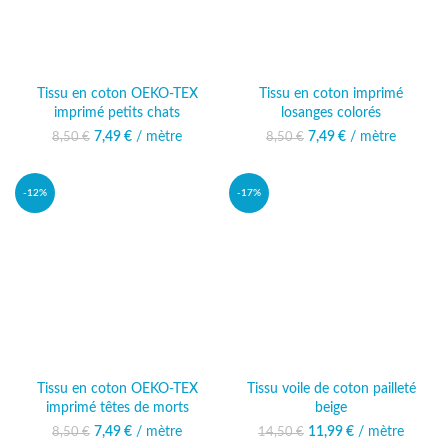
Tissu en coton OEKO-TEX
Tissu en coton imprimé
imprimé petits chats
losanges colorés
7,49
Le prix initial était :
€
/ mètre
Le prix actuel
7,49
Le prix initial était :
€
/ mètre
Le prix actuel
8,50
€
8,50
€
8,50 €.
est : 7,49 €.
8,50 €.
est : 7,49 €.
-12%
-17%
Tissu en coton OEKO-TEX
Tissu voile de coton pailleté
imprimé têtes de morts
beige
7,49
Le prix initial était :
€
/ mètre
Le prix actuel
11,99
Le prix initial était :
€
/ mètre
Le prix
8,50
€
14,50
€