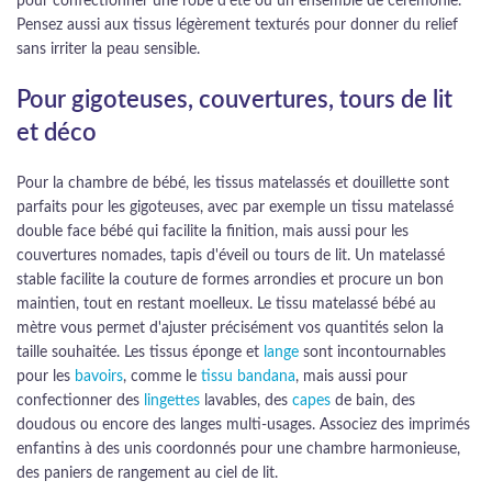
pour confectionner une robe d'été ou un ensemble de cérémonie.
Pensez aussi aux tissus légèrement texturés pour donner du relief
sans irriter la peau sensible.
Pour gigoteuses, couvertures, tours de lit
et déco
Pour la chambre de bébé, les tissus matelassés et douillette sont
parfaits pour les gigoteuses, avec par exemple un tissu matelassé
double face bébé qui facilite la finition, mais aussi pour les
couvertures nomades, tapis d'éveil ou tours de lit. Un matelassé
stable facilite la couture de formes arrondies et procure un bon
maintien, tout en restant moelleux. Le tissu matelassé bébé au
mètre vous permet d'ajuster précisément vos quantités selon la
taille souhaitée. Les tissus éponge et
lange
sont incontournables
pour les
bavoirs
, comme le
tissu bandana
, mais aussi pour
confectionner des
lingettes
lavables, des
capes
de bain, des
doudous ou encore des langes multi-usages. Associez des imprimés
enfantins à des unis coordonnés pour une chambre harmonieuse,
des paniers de rangement au ciel de lit.