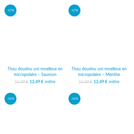
-17%
-17%
Tissu doudou uni moelleux en
Tissu doudou uni moelleux en
micropolaire – Saumon
micropolaire – Menthe
12,49
Le prix initial était :
€
mètre
Le prix
12,49
Le prix initial était :
€
mètre
Le prix
15,00
€
15,00
€
15,00 €.
actuel est :
15,00 €.
actuel est :
12,49 €.
12,49 €.
-12%
-12%