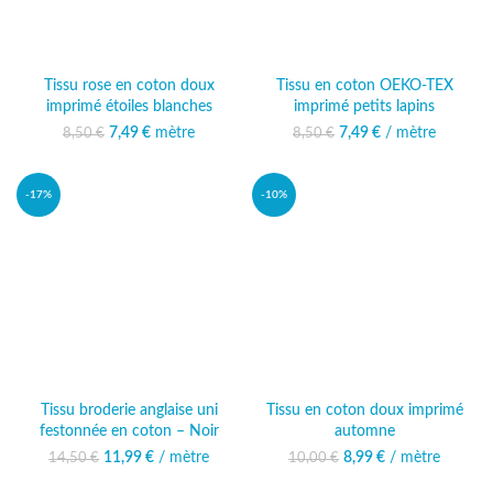
Tissu rose en coton doux
Tissu en coton OEKO-TEX
imprimé étoiles blanches
imprimé petits lapins
7,49
Le prix initial était :
€
mètre
Le prix actuel
7,49
Le prix initial était :
€
/ mètre
Le prix actuel
8,50
€
8,50
€
8,50 €.
est : 7,49 €.
8,50 €.
est : 7,49 €.
-17%
-10%
Tissu broderie anglaise uni
Tissu en coton doux imprimé
festonnée en coton – Noir
automne
11,99
Le prix initial était :
€
/ mètre
Le prix
8,99
Le prix initial était :
€
/ mètre
Le prix actuel
14,50
€
10,00
€
14,50 €.
actuel est :
10,00 €.
est : 8,99 €.