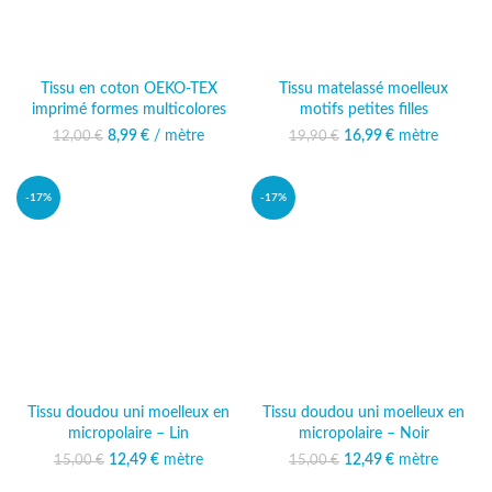
Tissu en coton OEKO-TEX
Tissu matelassé moelleux
imprimé formes multicolores
motifs petites filles
8,99
Le prix initial était :
€
/ mètre
Le prix actuel
16,99
Le prix initial était :
€
mètre
Le prix
12,00
€
19,90
€
12,00 €.
est : 8,99 €.
19,90 €.
actuel est :
16,99 €.
-17%
-17%
Tissu doudou uni moelleux en
Tissu doudou uni moelleux en
micropolaire – Lin
micropolaire – Noir
12,49
Le prix initial était :
€
mètre
Le prix
12,49
Le prix initial était :
€
mètre
Le prix
15,00
€
15,00
€
15,00 €.
actuel est :
15,00 €.
actuel est :