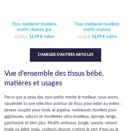
Tissu matelassé moelleux
Tissu matelassé moelleux
motifs chatons gris
motifs chatons
16,99
Le prix initial était :
€
mètre
Le prix
16,99
Le prix initial était :
€
mètre
Le prix
19,90
€
19,90
€
19,90 €.
actuel est :
19,90 €.
actuel est :
16,99 €.
16,99 €.
CHARGER D'AUTRES ARTICLES
Vue d'ensemble des tissus bébé,
matières et usages
Parce que la peau des tout-petits mérite le meilleur, nous avons
rassemblé ici une sélection pointue de tissu pour bébé au mètre :
jerseys souples pour body et pyjama, matelassés douillets pour
gigoteuses, velours et douillettes ultra moelleux, éponge, lange,
patchwork et bien plus. Motifs animaux, jungle, savane, renard,
koala ou bébé yoda, couleurs douces comme le vert d'eau ou le