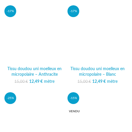
10,00 €.
est : 8,99 €.
10,00 €.
est : 8,99 €.
-17%
-17%
Tissu doudou uni moelleux en
Tissu doudou uni moelleux en
micropolaire – Anthracite
micropolaire – Blanc
12,49
Le prix initial était :
€
mètre
Le prix
12,49
Le prix initial était :
€
mètre
Le prix
15,00
€
15,00
€
15,00 €.
actuel est :
15,00 €.
actuel est :
12,49 €.
12,49 €.
-25%
-15%
VENDU