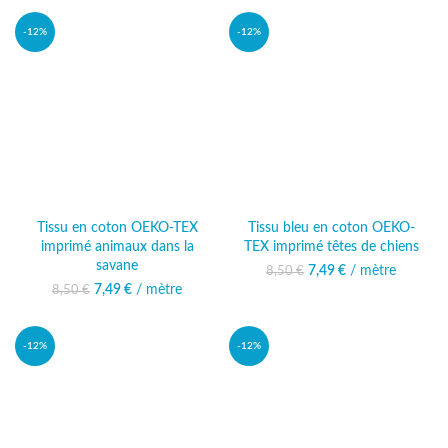
12,49 €.
12,49 €.
-12%
-12%
Tissu en coton OEKO-TEX
Tissu bleu en coton OEKO-
imprimé animaux dans la
TEX imprimé têtes de chiens
savane
7,49
Le prix initial était :
€
/ mètre
Le prix actuel
8,50
€
8,50 €.
est : 7,49 €.
7,49
Le prix initial était :
€
/ mètre
Le prix actuel
8,50
€
8,50 €.
est : 7,49 €.
-12%
-12%