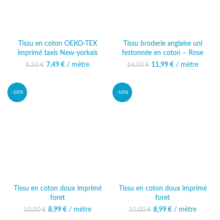
Tissu en coton OEKO-TEX
Tissu broderie anglaise uni
imprimé taxis New-yorkais
festonnée en coton – Rose
7,49
Le prix initial était :
€
/ mètre
Le prix actuel
11,99
Le prix initial était :
€
/ mètre
Le prix
8,50
€
14,50
€
8,50 €.
est : 7,49 €.
14,50 €.
actuel est :
11,99 €.
-10%
-10%
Tissu en coton doux imprimé
Tissu en coton doux imprimé
foret
foret
8,99
Le prix initial était :
€
/ mètre
Le prix actuel
8,99
Le prix initial était :
€
/ mètre
Le prix actuel
10,00
€
10,00
€
10,00 €.
est : 8,99 €.
10,00 €.
est : 8,99 €.