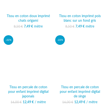
Tissu en coton doux imprimé
Tissu en coton imprimé pois
chats origami
blanc sur un fond gris
7,49
Le prix initial était :
€
mètre
Le prix actuel
7,49
Le prix initial était :
€
mètre
Le prix actuel
8,50
€
8,50
€
8,50 €.
est : 7,49 €.
8,50 €.
est : 7,49 €.
-22%
-22%
Tissu en percale de coton
Tissu en percale de coton
pour enfant imprimé digital
pour enfant imprimé digital
japonais
de singe
12,49
Le prix initial était :
€
/ mètre
Le prix
12,49
Le prix initial était :
€
/ mètre
Le prix
16,00
€
16,00
€
16,00 €.
actuel est :
16,00 €.
actuel est :