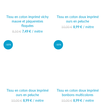
Tissu en coton imprimé vichy
Tissu en coton doux imprimé
mauve et pâquerettes
ours en peluche
floquées
8,99
Le prix initial était :
€
/ mètre
Le prix actuel
10,00
€
10,00 €.
est : 8,99 €.
7,49
Le prix initial était :
€
/ mètre
Le prix actuel
8,50
€
8,50 €.
est : 7,49 €.
-10%
-10%
Tissu en coton doux imprimé
Tissu en coton doux imprimé
ours en peluche
bonbons multicolores
8,99
Le prix initial était :
€
/ mètre
Le prix actuel
8,99
Le prix initial était :
€
/ mètre
Le prix actuel
10,00
€
10,00
€