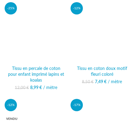
12,49 €.
12,49 €.
-25%
-12%
Tissu en percale de coton
Tissu en coton doux motif
pour enfant imprimé lapins et
fleuri coloré
koalas
7,49
Le prix initial était :
€
/ mètre
Le prix actuel
8,50
€
8,50 €.
est : 7,49 €.
8,99
Le prix initial était :
€
/ mètre
Le prix actuel
12,00
€
12,00 €.
est : 8,99 €.
-12%
-17%
VENDU