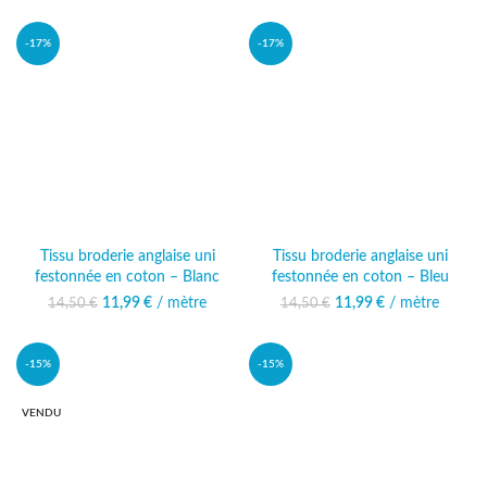
8,50 €.
est : 7,49 €.
14,50 €.
actuel est :
11,99 €.
-17%
-17%
Tissu broderie anglaise uni
Tissu broderie anglaise uni
festonnée en coton – Blanc
festonnée en coton – Bleu
11,99
Le prix initial était :
€
/ mètre
Le prix
11,99
Le prix initial était :
€
/ mètre
Le prix
14,50
€
14,50
€
14,50 €.
actuel est :
14,50 €.
actuel est :
11,99 €.
11,99 €.
-15%
-15%
VENDU