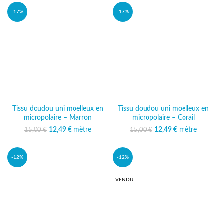
11,99 €.
-17%
-17%
Tissu doudou uni moelleux en
Tissu doudou uni moelleux en
micropolaire – Marron
micropolaire – Corail
12,49
Le prix initial était :
€
mètre
Le prix
12,49
Le prix initial était :
€
mètre
Le prix
15,00
€
15,00
€
15,00 €.
actuel est :
15,00 €.
actuel est :
12,49 €.
12,49 €.
-12%
-12%
VENDU