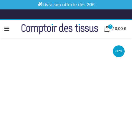
🎁Livraison offerte dès 20€
0
/
0,00
€
-17%