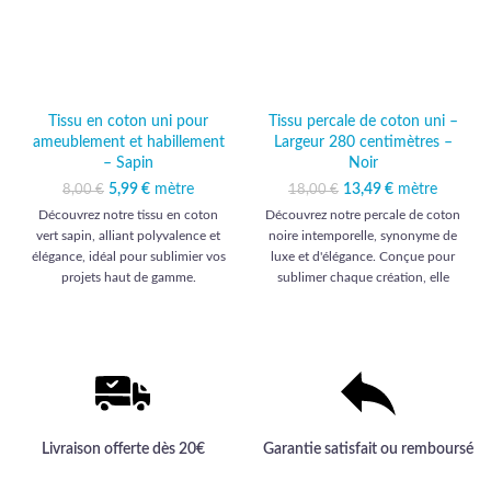
Tissu en coton uni pour
Tissu percale de coton uni –
ameublement et habillement
Largeur 280 centimètres –
– Sapin
Noir
5,99
Le prix initial était :
€
mètre
Le prix actuel
13,49
Le prix initial était :
€
mètre
Le prix
8,00
€
18,00
€
8,00 €.
est : 5,99 €.
18,00 €.
actuel est :
Découvrez notre tissu en coton
Découvrez notre percale de coton
13,49 €.
vert sapin, alliant polyvalence et
noire intemporelle, synonyme de
élégance, idéal pour sublimier vos
luxe et d'élégance. Conçue pour
projets haut de gamme.
sublimer chaque création, elle
incarne la qualité et l'exclusivité
pour vos projets d'ameublement et
d'habillement.
Livraison offerte dès 20€
Garantie satisfait ou remboursé