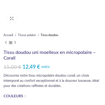
Cliquez pour agrandir
Accueil
Tissus polaire
Tissu doudou
Tissu doudou uni moelleux en micropolaire –
Corail
15,00
€
12,49
€
Le prix initial était : 15,00 €.
Le prix actuel est : 12,49 €.
mètre
Découvrez notre tissu micropolaire doudou corail, un choix
intemporel au confort exceptionnel et à la douceur luxueuse, idéal
pour des créations raffinées et durables.
COULEURS