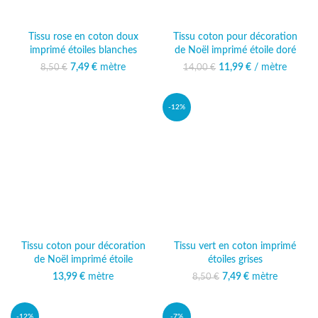
Tissu rose en coton doux
Tissu coton pour décoration
imprimé étoiles blanches
de Noël imprimé étoile doré
7,49
Le prix initial était :
€
mètre
Le prix actuel
11,99
Le prix initial était :
€
/ mètre
Le prix
8,50
€
14,00
€
8,50 €.
est : 7,49 €.
14,00 €.
actuel est :
11,99 €.
-12%
Tissu coton pour décoration
Tissu vert en coton imprimé
de Noël imprimé étoile
étoiles grises
13,99
€
mètre
7,49
Le prix initial était :
€
mètre
Le prix actuel
8,50
€
8,50 €.
est : 7,49 €.
-12%
-7%