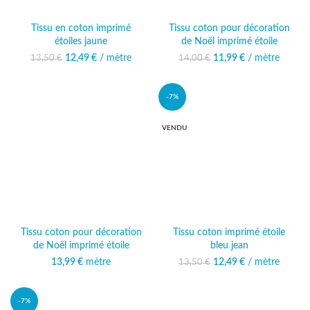
Tissu en coton imprimé
Tissu coton pour décoration
étoiles jaune
de Noël imprimé étoile
12,49
Le prix initial était :
€
/ mètre
Le prix
11,99
Le prix initial était :
€
/ mètre
Le prix
13,50
€
14,00
€
13,50 €.
actuel est :
14,00 €.
actuel est :
12,49 €.
11,99 €.
-7%
VENDU
Tissu coton pour décoration
Tissu coton imprimé étoile
de Noël imprimé étoile
bleu jean
13,99
€
mètre
12,49
Le prix initial était :
€
/ mètre
Le prix
13,50
€
13,50 €.
actuel est :
12,49 €.
-7%