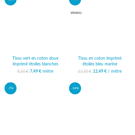
VENDU
Tissu vert en coton doux
Tissu en coton imprimé
imprimé étoiles blanches
étoiles bleu marine
7,49
Le prix initial était :
€
mètre
Le prix actuel
12,49
Le prix initial était :
€
/ mètre
Le prix
8,50
€
13,50
€
8,50 €.
est : 7,49 €.
13,50 €.
actuel est :
12,49 €.
-7%
-14%