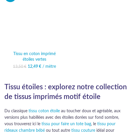
Tissu en coton imprimé
étoiles vertes
12,49
Le prix initial était :
€
/ mètre
Le prix
13,50
€
13,50 €.
actuel est :
12,49 €.
Tissu étoiles : explorez notre collection
de tissus imprimés motif étoile
Du classique
tissu coton étoile
au toucher doux et agréable, aux
versions plus habillées avec des étoiles dorées sur fond sombre,
vous trouverez ici le
tissu pour faire un tote bag
, le
tissu pour
rideaux chambre bébé
ou tout autre
tissu couture
idéal pour