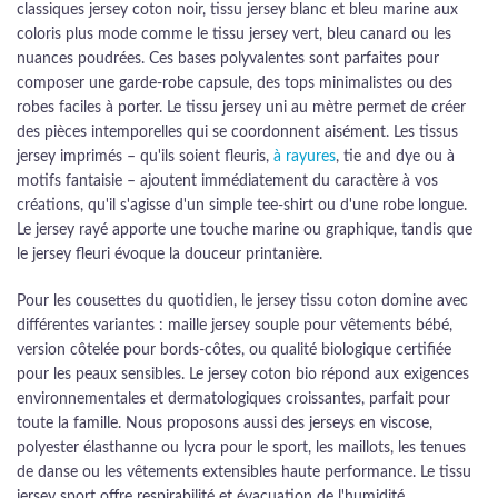
classiques jersey coton noir, tissu jersey blanc et bleu marine aux
coloris plus mode comme le tissu jersey vert, bleu canard ou les
nuances poudrées. Ces bases polyvalentes sont parfaites pour
composer une garde-robe capsule, des tops minimalistes ou des
robes faciles à porter. Le tissu jersey uni au mètre permet de créer
des pièces intemporelles qui se coordonnent aisément. Les tissus
jersey imprimés – qu'ils soient fleuris,
à rayures
, tie and dye ou à
motifs fantaisie – ajoutent immédiatement du caractère à vos
créations, qu'il s'agisse d'un simple tee-shirt ou d'une robe longue.
Le jersey rayé apporte une touche marine ou graphique, tandis que
le jersey fleuri évoque la douceur printanière.
Pour les cousettes du quotidien, le jersey tissu coton domine avec
différentes variantes : maille jersey souple pour vêtements bébé,
version côtelée pour bords-côtes, ou qualité biologique certifiée
pour les peaux sensibles. Le jersey coton bio répond aux exigences
environnementales et dermatologiques croissantes, parfait pour
toute la famille. Nous proposons aussi des jerseys en viscose,
polyester élasthanne ou lycra pour le sport, les maillots, les tenues
de danse ou les vêtements extensibles haute performance. Le tissu
jersey sport offre respirabilité et évacuation de l'humidité,