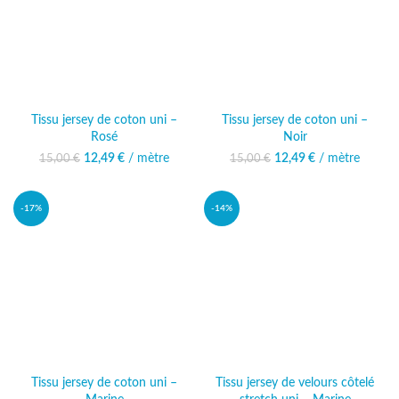
Tissu jersey de coton uni –
Tissu jersey de coton uni –
Rosé
Noir
12,49
Le prix initial était :
€
/ mètre
Le prix
12,49
Le prix initial était :
€
/ mètre
Le prix
15,00
€
15,00
€
15,00 €.
actuel est :
15,00 €.
actuel est :
12,49 €.
12,49 €.
-17%
-14%
Tissu jersey de coton uni –
Tissu jersey de velours côtelé