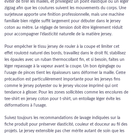
éviter de tirer les mailles, et privilégiez un point élastique ou un léger
zigzag afin que les coutures suivent les mouvements du corps. Une
surjeteuse apporte une finition professionnelle, mais une machine
familiale bien réglée suffit largement pour débuter dans le jersey
coton au mètre. Le réglage de tension doit être légèrement réduit
pour accompagner l'élasticité naturelle de la matière jersey.
Pour empêcher le tissu jersey de rouler à la coupe et limiter cet
effet roulotté naturel des bords, travaillez dans le droit fil, stabilisez
les épaules avec un ruban thermocollant fin, et si besoin, faites un
léger repassage à la vapeur avant la coupe. Un bon épinglage ou
l'usage de pinces tient les épaisseurs sans déformer la maille. Cette
précaution est particulièrement importante pour les jerseys fins
comme le jersey polyester ou le jersey viscose imprimé qui ont
tendance à glisser. Pour les zones sollicitées comme les encolures de
tee-shirt en jersey coton pour t-shirt, un entoilage léger évite les
déformations à l'usage.
Suivez toujours les recommandations de lavage indiquées sur la
fiche produit pour préserver élasticité, couleur et douceur au fil des
projets. Le jersey extensible pas cher mérite autant de soin que les