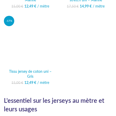
Marine
stretch uni – Marine
12,49
Le prix initial était :
€
/ mètre
Le prix
14,99
Le prix initial était :
€
/ mètre
Le prix
15,00
€
17,50
€
15,00 €.
actuel est :
17,50 €.
actuel est :
12,49 €.
14,99 €.
-17%
Tissu jersey de coton uni –
Gris
12,49
Le prix initial était :
€
/ mètre
Le prix
15,00
€
15,00 €.
actuel est :
12,49 €.
L'essentiel sur les jerseys au mètre et
leurs usages