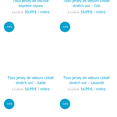
Tissu jersey de viscose
Tissu jersey de velours côtelé
imprimé rayure
stretch uni – Gris
10,49
Le prix initial était :
€
/ mètre
Le prix
14,99
Le prix initial était :
€
/ mètre
Le prix
13,00
€
17,50
€
13,00 €.
actuel est :
17,50 €.
actuel est :
10,49 €.
14,99 €.
-14%
-14%
Tissu jersey de velours côtelé
Tissu jersey de velours côtelé
stretch uni – Sable
stretch uni – Lavande
14,99
Le prix initial était :
€
/ mètre
Le prix
14,99
Le prix initial était :
€
/ mètre
Le prix
17,50
€
17,50
€
17,50 €.
actuel est :
17,50 €.
actuel est :
14,99 €.
14,99 €.
-14%
-14%