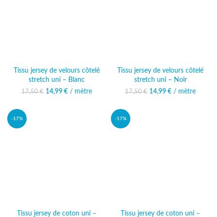
Tissu jersey de velours côtelé
Tissu jersey de velours côtelé
stretch uni – Blanc
stretch uni – Noir
14,99
Le prix initial était :
€
/ mètre
Le prix
14,99
Le prix initial était :
€
/ mètre
Le prix
17,50
€
17,50
€
17,50 €.
actuel est :
17,50 €.
actuel est :
14,99 €.
14,99 €.
-17%
-17%
Tissu jersey de coton uni –
Tissu jersey de coton uni –