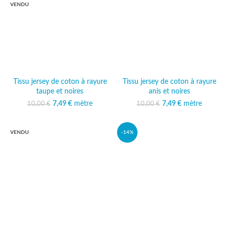
VENDU
Tissu jersey de coton à rayure
Tissu jersey de coton à rayure
taupe et noires
anis et noires
Le prix initial était :
7,49
€
mètre
Le prix
Le prix initial était :
7,49
€
mètre
Le prix
10,00
€
10,00
€
10,00 €.
actuel est :
10,00 €.
actuel est :
7,49 €.
7,49 €.
VENDU
-14%