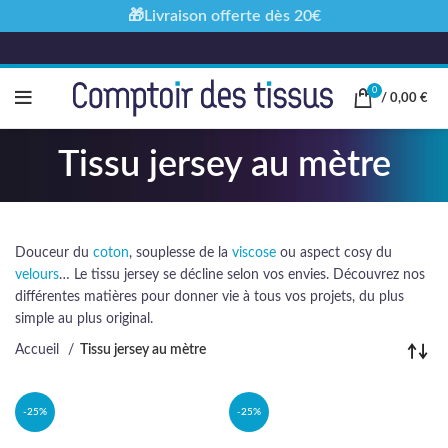
🎁Livraison offerte dès 20€
0
/
0,00
€
Tissu jersey au mètre
Douceur du
coton
, souplesse de la
viscose
ou aspect cosy du
velours
… Le tissu jersey se décline selon vos envies. Découvrez nos
différentes matières pour donner vie à tous vos projets, du plus
simple au plus original.
Accueil
Tissu jersey au mètre
-25%
-25%