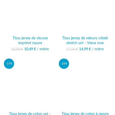
Tissu jersey de viscose
Tissu jersey de velours côtelé
imprimé rayure
stretch uni – Vieux rose
10,49
Le prix initial était :
€
/ mètre
Le prix
14,99
Le prix initial était :
€
/ mètre
Le prix
13,00
€
17,50
€
13,00 €.
actuel est :
17,50 €.
actuel est :
10,49 €.
14,99 €.
-17%
-25%
Tissu jersey de coton uni –
Tissu jersey de coton à rayure