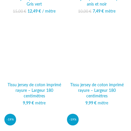
Gris vert
anis et noir
12,49
Le prix initial était :
€
/ mètre
Le prix
Le prix initial était :
7,49
€
mètre
Le prix
15,00
€
10,00
€
15,00 €.
actuel est :
10,00 €.
actuel est :
12,49 €.
7,49 €.
Tissu jersey de coton imprimé
Tissu jersey de coton imprimé
rayure – Largeur 180
rayure – Largeur 180
centimètres
centimètres
9,99
€
mètre
9,99
€
mètre
-19%
-19%