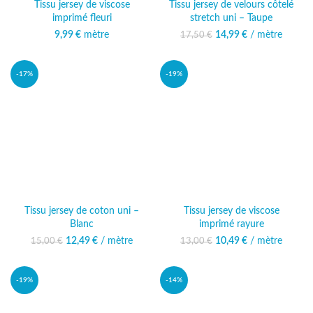
Tissu jersey de viscose
Tissu jersey de velours côtelé
imprimé fleuri
stretch uni – Taupe
9,99
€
mètre
14,99
Le prix initial était :
€
/ mètre
Le prix
17,50
€
17,50 €.
actuel est :
14,99 €.
-17%
-19%
Tissu jersey de coton uni –
Tissu jersey de viscose
Blanc
imprimé rayure
12,49
Le prix initial était :
€
/ mètre
Le prix
10,49
Le prix initial était :
€
/ mètre
Le prix
15,00
€
13,00
€
15,00 €.
actuel est :
13,00 €.
actuel est :
12,49 €.
10,49 €.
-19%
-14%