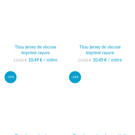
Tissu jersey de viscose
Tissu jersey de viscose
imprimé rayure
imprimé rayure
10,49
Le prix initial était :
€
/ mètre
Le prix
10,49
Le prix initial était :
€
/ mètre
Le prix
13,00
€
13,00
€
13,00 €.
actuel est :
13,00 €.
actuel est :
10,49 €.
10,49 €.
-19%
-14%