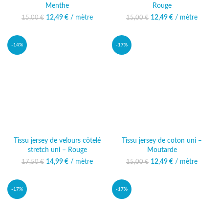
Menthe
Rouge
12,49
Le prix initial était :
€
/ mètre
Le prix
12,49
Le prix initial était :
€
/ mètre
Le prix
15,00
€
15,00
€
15,00 €.
actuel est :
15,00 €.
actuel est :
12,49 €.
12,49 €.
-14%
-17%
Tissu jersey de velours côtelé
Tissu jersey de coton uni –
stretch uni – Rouge
Moutarde
14,99
Le prix initial était :
€
/ mètre
Le prix
12,49
Le prix initial était :
€
/ mètre
Le prix
17,50
€
15,00
€
17,50 €.
actuel est :
15,00 €.
actuel est :
14,99 €.
12,49 €.
-17%
-17%