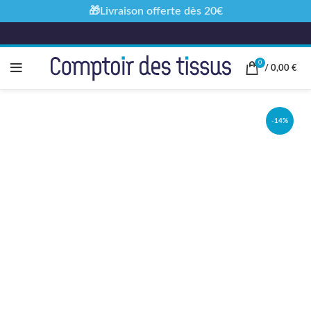
🎁Livraison offerte dès 20€
0
/
0,00
€
-14%