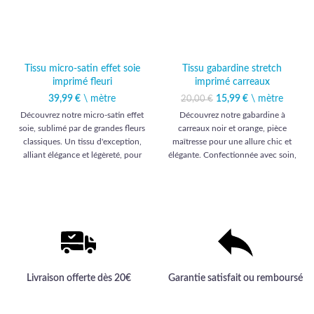
Tissu micro-satin effet soie
Tissu gabardine stretch
imprimé fleuri
imprimé carreaux
39,99
€
\ mètre
15,99
Le prix initial était :
€
\ mètre
Le prix
20,00
€
20,00 €.
actuel est :
Découvrez notre micro-satin effet
Découvrez notre gabardine à
15,99 €.
soie, sublimé par de grandes fleurs
carreaux noir et orange, pièce
classiques. Un tissu d'exception,
maîtresse pour une allure chic et
alliant élégance et légèreté, pour
élégante. Confectionnée avec soin,
des créations vestimentaires
elle promet une qualité haut de
raffinées et haut de gamme.
gamme incomparable pour vos
créations vestimentaires.
Livraison offerte dès 20€
Garantie satisfait ou remboursé