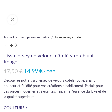
Cliquez pour agrandir
Accueil
Tissu jersey au mètre
Tissu jersey côtelé
Tissu jersey de velours côtelé stretch uni –
Rouge
17,50
€
14,99
€
Le prix initial était : 17,50 €.
Le prix actuel est : 14,99 €.
/ mètre
Découvrez notre tissu jersey de velours côtelé rouge, alliant
douceur et fluidité pour vos créations d’habillement. Parfait pour
des pièces modernes et élégantes, il incarne l’essence du luxe et de
la qualité supérieure.
COULEURS