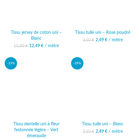
Tissu jersey de coton uni –
Tissu tulle uni – Rose poudré
Blanc
2,49
Le prix initial était :
€
/ mètre
Le prix actuel
3,50
€
3,50 €.
est : 2,49 €.
12,49
Le prix initial était :
€
/ mètre
Le prix
15,00
€
15,00 €.
actuel est :
12,49 €.
-13%
-29%
Tissu dentelle uni à fleur
Tissu tulle uni – Blanc
festonnée légère – Vert
2,49
Le prix initial était :
€
/ mètre
Le prix actuel
3,50
€
émeraude
3,50 €.
est : 2,49 €.