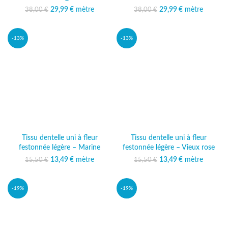
29,99
Le prix initial était :
€
mètre
Le prix
29,99
Le prix initial était :
€
mètre
Le prix
38,00
€
38,00
€
38,00 €.
actuel est :
38,00 €.
actuel est :
29,99 €.
29,99 €.
-13%
-13%
Tissu dentelle uni à fleur
Tissu dentelle uni à fleur
festonnée légère – Marine
festonnée légère – Vieux rose
13,49
Le prix initial était :
€
mètre
Le prix
13,49
Le prix initial était :
€
mètre
Le prix
15,50
€
15,50
€
15,50 €.
actuel est :
15,50 €.
actuel est :
13,49 €.
13,49 €.
-19%
-19%