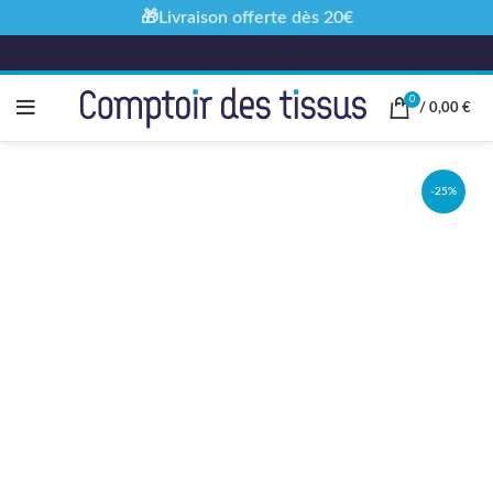
🎁Livraison offerte dès 20€
0
/
0,00
€
-25%