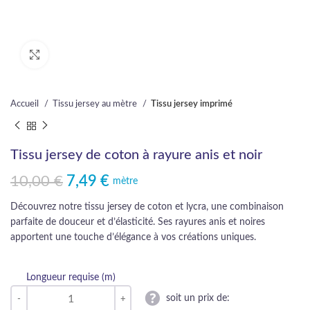
Cliquez pour agrandir
Accueil
Tissu jersey au mètre
Tissu jersey imprimé
Tissu jersey de coton à rayure anis et noir
10,00
€
7,49
€
Le prix initial était : 10,00 €.
Le prix actuel est : 7,49 €.
mètre
Découvrez notre tissu jersey de coton et lycra, une combinaison
parfaite de douceur et d’élasticité. Ses rayures anis et noires
apportent une touche d’élégance à vos créations uniques.
Longueur requise (m)
soit un prix de: