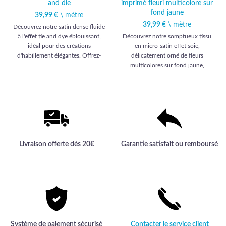
and die
imprimé fleuri multicolore sur
fond jaune
39,99
€
\ mètre
39,99
€
\ mètre
Découvrez notre satin dense fluide
à l'effet tie and dye éblouissant,
Découvrez notre somptueux tissu
idéal pour des créations
en micro-satin effet soie,
d'habillement élégantes. Offrez-
délicatement orné de fleurs
vous l'expérience du luxe et la
multicolores sur fond jaune,
sophistication avec notre tissu
offrant une qualité haut de gamme
haut de gamme.
pour des créations vestimentaires
élégantes et sophistiquées.
Livraison offerte dès 20€
Garantie satisfait ou remboursé
Système de paiement sécurisé
Contacter le service client