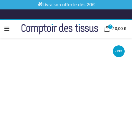
🎁Livraison offerte dès 20€
0
/
0,00
€
-13%