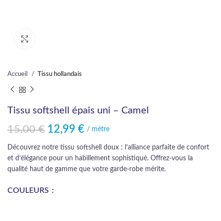
Cliquez pour agrandir
Accueil
Tissu hollandais
Tissu softshell épais uni – Camel
15,00
€
12,99
€
Le prix initial était : 15,00 €.
Le prix actuel est : 12,99 €.
/ mètre
Découvrez notre tissu softshell doux : l’alliance parfaite de confort
et d’élégance pour un habillement sophistiqué. Offrez-vous la
qualité haut de gamme que votre garde-robe mérite.
COULEURS