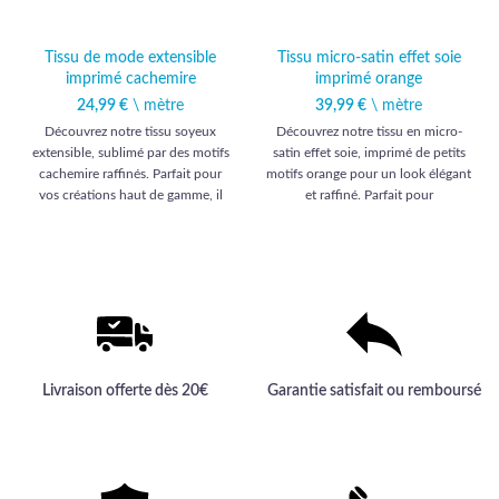
Tissu de mode extensible
Tissu micro-satin effet soie
imprimé cachemire
imprimé orange
24,99
€
\ mètre
39,99
€
\ mètre
Découvrez notre tissu soyeux
Découvrez notre tissu en micro-
extensible, sublimé par des motifs
satin effet soie, imprimé de petits
cachemire raffinés. Parfait pour
motifs orange pour un look élégant
vos créations haut de gamme, il
et raffiné. Parfait pour
offre un toucher luxueux et une
l'habillement, ce textile haut de
élégance inégalée.
gamme sublimera toutes vos
créations couture.
Livraison offerte dès 20€
Garantie satisfait ou remboursé