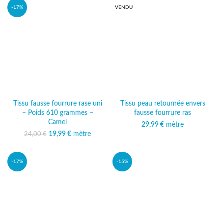
-17%
VENDU
Tissu fausse fourrure rase uni
Tissu peau retournée envers
– Poids 610 grammes –
fausse fourrure ras
Camel
29,99
€
mètre
19,99
Le prix initial était :
€
mètre
Le prix
24,00
€
24,00 €.
actuel est :
19,99 €.
-17%
-15%