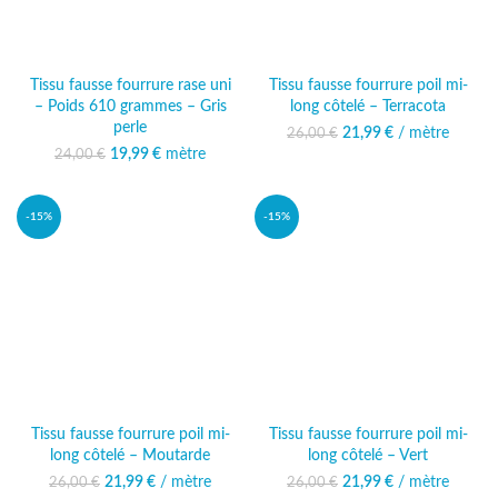
Tissu fausse fourrure rase uni
Tissu fausse fourrure poil mi-
– Poids 610 grammes – Gris
long côtelé – Terracota
perle
21,99
Le prix initial était :
€
/ mètre
Le prix
26,00
€
26,00 €.
actuel est :
19,99
Le prix initial était :
€
mètre
Le prix
24,00
€
21,99 €.
24,00 €.
actuel est :
19,99 €.
-15%
-15%
Tissu fausse fourrure poil mi-
Tissu fausse fourrure poil mi-
long côtelé – Moutarde
long côtelé – Vert
21,99
Le prix initial était :
€
/ mètre
Le prix
21,99
Le prix initial était :
€
/ mètre
Le prix
26,00
€
26,00
€