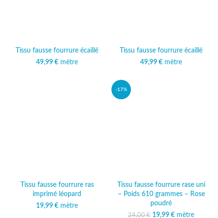
Tissu fausse fourrure écaillé
Tissu fausse fourrure écaillé
49,99
€
mètre
49,99
€
mètre
-17%
Tissu fausse fourrure ras
Tissu fausse fourrure rase uni
imprimé léopard
– Poids 610 grammes – Rose
poudré
19,99
€
mètre
19,99
Le prix initial était :
€
mètre
Le prix
24,00
€