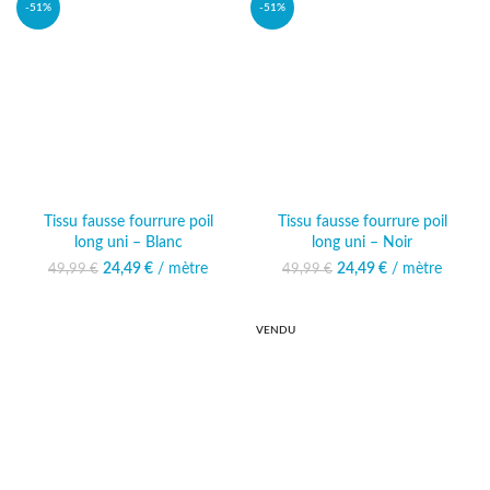
-51%
-51%
Tissu fausse fourrure poil
Tissu fausse fourrure poil
long uni – Blanc
long uni – Noir
24,49
Le prix initial était :
€
/ mètre
Le prix
24,49
Le prix initial était :
€
/ mètre
Le prix
49,99
€
49,99
€
49,99 €.
actuel est :
49,99 €.
actuel est :
24,49 €.
24,49 €.
VENDU