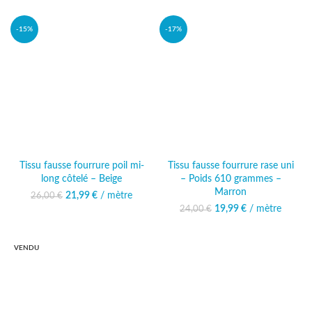
26,00 €.
actuel est :
26,00 €.
actuel est :
21,99 €.
21,99 €.
-15%
-17%
Tissu fausse fourrure poil mi-
Tissu fausse fourrure rase uni
long côtelé – Beige
– Poids 610 grammes –
Marron
21,99
Le prix initial était :
€
/ mètre
Le prix
26,00
€
26,00 €.
actuel est :
19,99
Le prix initial était :
€
/ mètre
Le prix
24,00
€
21,99 €.
24,00 €.
actuel est :
19,99 €.
VENDU