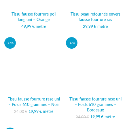
Tissu fausse fourrure poil
Tissu peau retournée envers
long uni – Orange
fausse fourrure ras
49,99
€
mètre
29,99
€
mètre
-17%
-17%
Tissu fausse fourrure rase uni
Tissu fausse fourrure rase uni
– Poids 610 grammes – Noir
– Poids 610 grammes –
Bordeaux
19,99
Le prix initial était :
€
mètre
Le prix
24,00
€
24,00 €.
actuel est :
19,99
Le prix initial était :
€
mètre
Le prix
24,00
€
19,99 €.
24,00 €.
actuel est :
19,99 €.