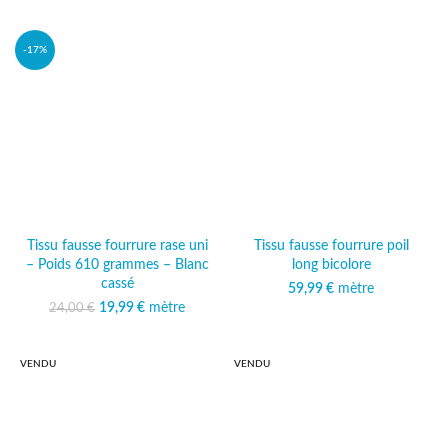
24,00 €.
actuel est :
19,99 €.
-17%
Tissu fausse fourrure rase uni
Tissu fausse fourrure poil
– Poids 610 grammes – Blanc
long bicolore
cassé
59,99
€
mètre
19,99
Le prix initial était :
€
mètre
Le prix
24,00
€
24,00 €.
actuel est :
19,99 €.
VENDU
VENDU