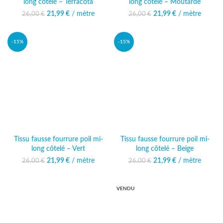
long côtelé – Terracota
long côtelé – Moutarde
21,99
Le prix initial était :
€
/ mètre
Le prix
21,99
Le prix initial était :
€
/ mètre
Le prix
26,00
€
26,00
€
26,00 €.
actuel est :
26,00 €.
actuel est :
21,99 €.
21,99 €.
-15%
-15%
Tissu fausse fourrure poil mi-
Tissu fausse fourrure poil mi-
long côtelé – Vert
long côtelé – Beige
21,99
Le prix initial était :
€
/ mètre
Le prix
21,99
Le prix initial était :
€
/ mètre
Le prix
26,00
€
26,00
€
26,00 €.
actuel est :
26,00 €.
actuel est :
21,99 €.
21,99 €.
VENDU