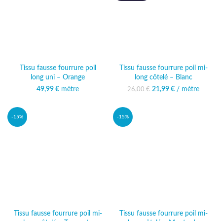
Tissu fausse fourrure poil
Tissu fausse fourrure poil mi-
long uni – Orange
long côtelé – Blanc
49,99
€
mètre
21,99
Le prix initial était :
€
/ mètre
Le prix
26,00
€
26,00 €.
actuel est :
21,99 €.
-15%
-15%
Tissu fausse fourrure poil mi-
Tissu fausse fourrure poil mi-