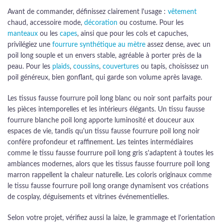
Avant de commander, définissez clairement l'usage :
vêtement
chaud, accessoire mode,
décoration
ou costume. Pour les
manteaux
ou les
capes
, ainsi que pour les cols et capuches,
privilégiez une
fourrure synthétique au mètre
assez dense, avec un
poil long souple et un envers stable, agréable à porter près de la
peau. Pour les
plaids
,
coussins
,
couvertures
ou tapis, choisissez un
poil généreux, bien gonflant, qui garde son volume après lavage.
Les tissus fausse fourrure poil long blanc ou noir sont parfaits pour
les pièces intemporelles et les intérieurs élégants. Un tissu fausse
fourrure blanche poil long apporte luminosité et douceur aux
espaces de vie, tandis qu'un tissu fausse fourrure poil long noir
confère profondeur et raffinement. Les teintes intermédiaires
comme le tissu fausse fourrure poil long gris s'adaptent à toutes les
ambiances modernes, alors que les tissus fausse fourrure poil long
marron rappellent la chaleur naturelle. Les coloris originaux comme
le tissu fausse fourrure poil long orange dynamisent vos créations
de cosplay, déguisements et vitrines événementielles.
Selon votre projet, vérifiez aussi la laize, le grammage et l'orientation