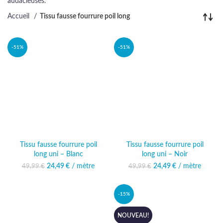
audacieuses.
Accueil
Tissu fausse fourrure poil long
-51%
-51%
Tissu fausse fourrure poil
Tissu fausse fourrure poil
long uni – Blanc
long uni – Noir
24,49
Le prix initial était :
€
/ mètre
Le prix
24,49
Le prix initial était :
€
/ mètre
Le prix
49,99
€
49,99
€
49,99 €.
actuel est :
49,99 €.
actuel est :
24,49 €.
24,49 €.
-15%
NOUVEAU!