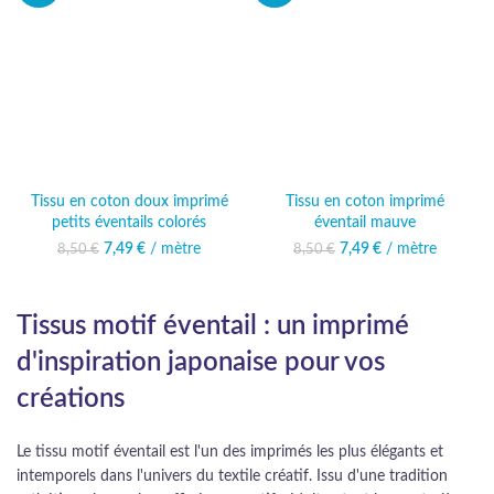
Tissu en coton doux imprimé
Tissu en coton imprimé
petits éventails colorés
éventail mauve
7,49
Le prix initial était :
€
/ mètre
Le prix actuel
7,49
Le prix initial était :
€
/ mètre
Le prix actuel
8,50
€
8,50
€
8,50 €.
est : 7,49 €.
8,50 €.
est : 7,49 €.
Tissus motif éventail : un imprimé
d'inspiration japonaise pour vos
créations
Le tissu motif éventail est l'un des imprimés les plus élégants et
intemporels dans l'univers du textile créatif. Issu d'une tradition