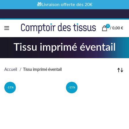
🎁Livraison offerte dès 20€
0
/
0,00
€
Tissu imprimé éventail
Accueil
Tissu imprimé éventail
-15%
-15%