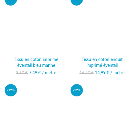
Tissu en coton imprimé
Tissu en coton enduit
éventail bleu marine
imprimé éventail
7,49
Le prix initial était :
€
/ mètre
Le prix actuel
14,99
Le prix initial était :
€
/ mètre
Le prix
8,50
€
16,90
€
8,50 €.
est : 7,49 €.
16,90 €.
actuel est :
14,99 €.
-12%
-12%