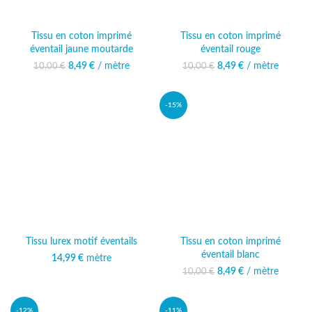
Tissu en coton imprimé
Tissu en coton imprimé
éventail jaune moutarde
éventail rouge
8,49
Le prix initial était :
€
/ mètre
Le prix actuel
8,49
Le prix initial était :
€
/ mètre
Le prix actuel
10,00
€
10,00
€
10,00 €.
est : 8,49 €.
10,00 €.
est : 8,49 €.
-15%
Tissu lurex motif éventails
Tissu en coton imprimé
éventail blanc
14,99
€
mètre
8,49
Le prix initial était :
€
/ mètre
Le prix actuel
10,00
€
10,00 €.
est : 8,49 €.
-12%
-11%