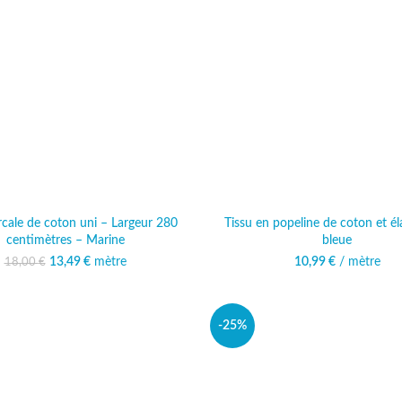
rcale de coton uni – Largeur 280
Tissu en popeline de coton et é
centimètres – Marine
bleue
13,49
Le prix initial était :
€
mètre
Le prix actuel est :
10,99
€
/ mètre
18,00
€
18,00 €.
13,49 €.
-25%