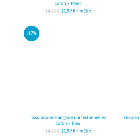
coton – Blanc
11,99
Le prix initial était :
€
/ mètre
Le prix actuel est :
14,50
€
14,50 €.
11,99 €.
-17%
Tissu broderie anglaise uni festonnée en
Tissu en
coton – Bleu
11,99
Le prix initial était :
€
/ mètre
Le prix actuel est :
14,50
€
14,50 €.
11,99 €.