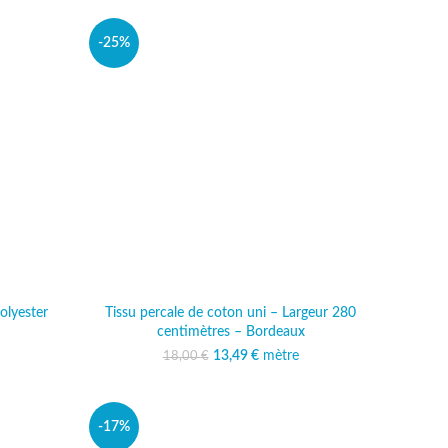
-25%
olyester
Tissu percale de coton uni – Largeur 280
centimètres – Bordeaux
13,49
Le prix initial était :
€
mètre
Le prix actuel est :
18,00
€
18,00 €.
13,49 €.
-17%