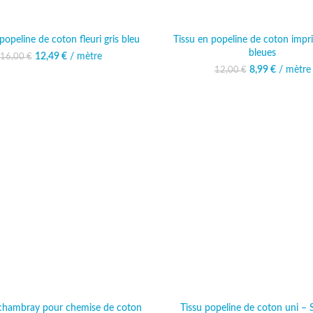
popeline de coton fleuri gris bleu
Tissu en popeline de coton impr
bleues
12,49
Le prix initial était :
€
/ mètre
Le prix actuel est :
16,00
€
16,00 €.
12,49 €.
8,99
Le prix initi
€
/ mètre
Le prix 
12,00
€
12,00
8,
 chambray pour chemise de coton
Tissu popeline de coton uni –