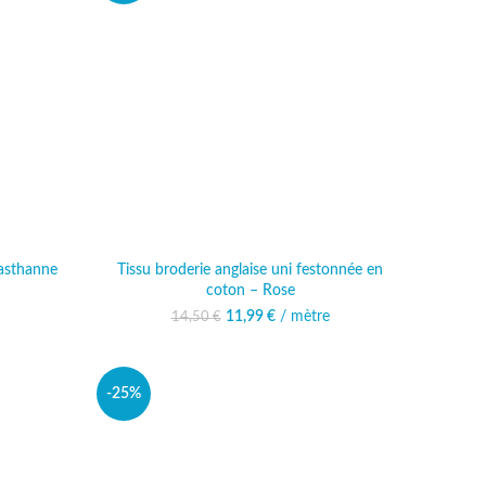
lasthanne
Tissu broderie anglaise uni festonnée en
coton – Rose
11,99
Le prix initial était :
€
/ mètre
Le prix actuel est :
14,50
€
14,50 €.
11,99 €.
-25%