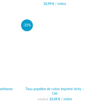
10,99
€
/ mètre
-25%
lasthanne
Tissu popeline de coton imprimé vichy –
Ciel
10,49
Le prix initial était :
€
/ mètre
Le prix actuel est :
14,00
€
14,00 €.
10,49 €.