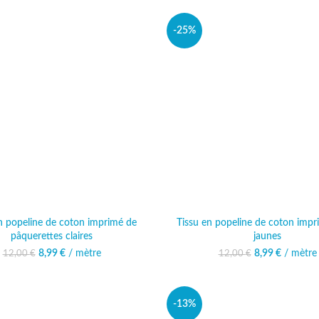
-25%
n popeline de coton imprimé de
Tissu en popeline de coton impr
pâquerettes claires
jaunes
8,99
Le prix initial était :
€
/ mètre
Le prix actuel est :
8,99
Le prix initi
€
/ mètre
Le prix 
12,00
€
12,00
€
12,00 €.
8,99 €.
12,00
8,
-13%