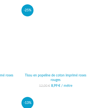
-25%
imé roses
Tissu en popeline de coton imprimé roses
rouges
al était :
actuel est :
8,99
Le prix initial était :
€
/ mètre
Le prix actuel est :
12,00
€
 €.
99 €.
12,00 €.
8,99 €.
-13%