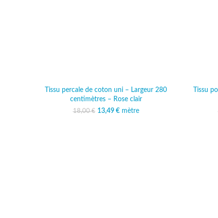
Tissu percale de coton uni – Largeur 280
Tissu po
centimètres – Rose clair
13,49
Le prix initial était :
€
mètre
Le prix actuel est :
18,00
€
18,00 €.
13,49 €.