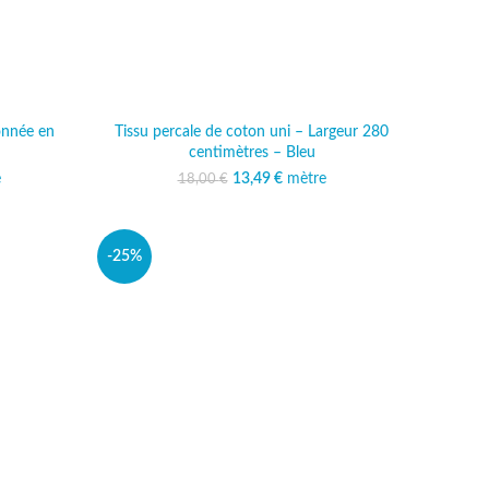
tonnée en
Tissu percale de coton uni – Largeur 280
centimètres – Bleu
l était :
e
actuel est :
13,49
Le prix initial était :
€
mètre
Le prix actuel est :
18,00
€
€.
,99 €.
18,00 €.
13,49 €.
-25%