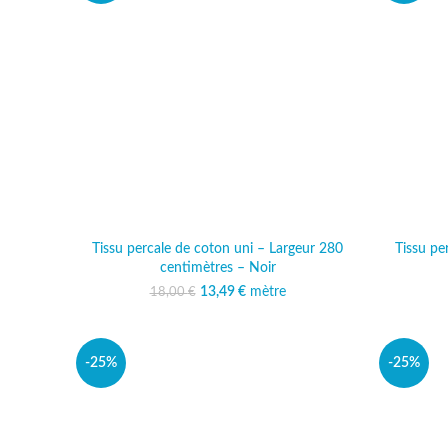
Tissu percale de coton uni – Largeur 280
Tissu pe
centimètres – Noir
13,49
Le prix initial était :
€
mètre
Le prix actuel est :
18,00
€
18,00 €.
13,49 €.
-25%
-25%