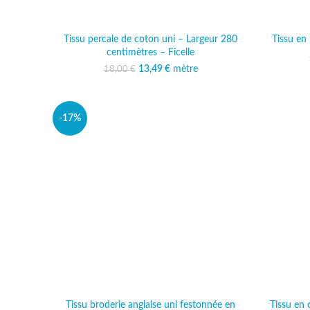
Tissu percale de coton uni – Largeur 280
Tissu en 
centimètres – Ficelle
13,49
Le prix initial était :
€
mètre
Le prix actuel est :
18,00
€
18,00 €.
13,49 €.
-17%
Tissu broderie anglaise uni festonnée en
Tissu en