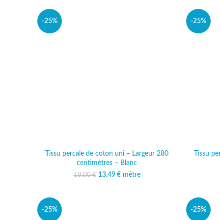
-25%
-25%
Tissu percale de coton uni – Largeur 280
Tissu pe
centimètres – Blanc
13,49
Le prix initial était :
€
mètre
Le prix actuel est :
18,00
€
18,00 €.
13,49 €.
-25%
-25%