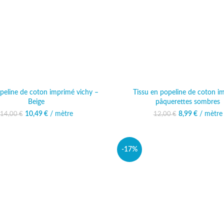
peline de coton imprimé vichy –
Tissu en popeline de coton i
Beige
pâquerettes sombres
10,49
Le prix initial était :
€
/ mètre
Le prix actuel est :
8,99
Le prix initi
€
/ mètre
Le prix 
14,00
€
12,00
€
14,00 €.
10,49 €.
12,00
8,
-17%