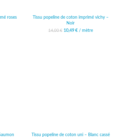
imé roses
Tissu popeline de coton imprimé vichy –
Noir
al était :
actuel est :
10,49
Le prix initial était :
€
/ mètre
Le prix actuel est :
14,00
€
 €.
99 €.
14,00 €.
10,49 €.
 Saumon
Tissu popeline de coton uni – Blanc cassé