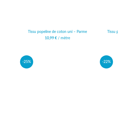
Tissu popeline de coton uni – Parme
Tissu 
10,99
€
/ mètre
-25%
-22%