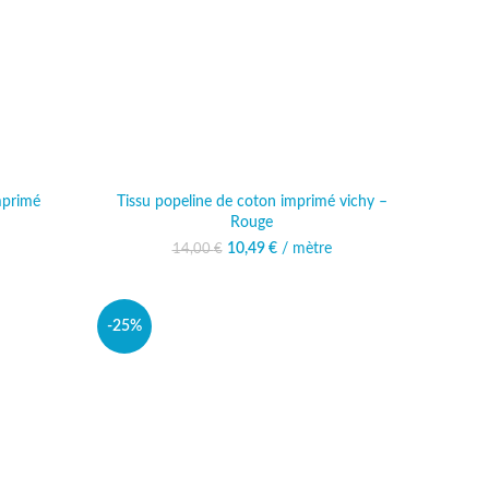
mprimé
Tissu popeline de coton imprimé vichy –
Rouge
al était :
actuel est :
10,49
Le prix initial était :
€
/ mètre
Le prix actuel est :
14,00
€
 €.
99 €.
14,00 €.
10,49 €.
-25%