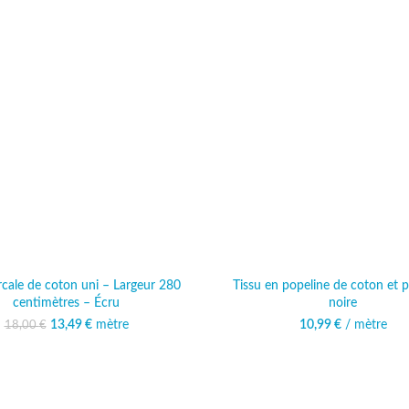
rcale de coton uni – Largeur 280
Tissu en popeline de coton et p
centimètres – Écru
noire
13,49
Le prix initial était :
€
mètre
Le prix actuel est :
10,99
€
/ mètre
18,00
€
18,00 €.
13,49 €.