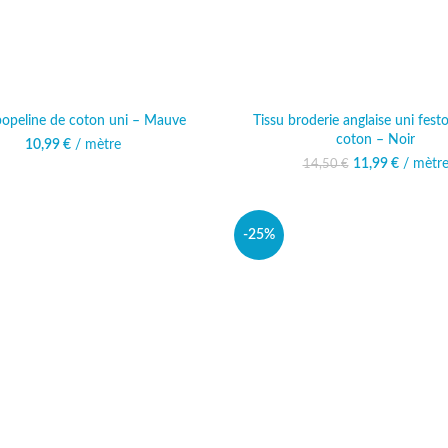
popeline de coton uni – Mauve
Tissu broderie anglaise uni fes
coton – Noir
10,99
€
/ mètre
11,99
Le prix initia
€
/ mètr
Le prix 
14,50
€
14,50 
11
-25%