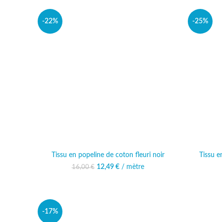
-22%
-25%
Tissu en popeline de coton fleuri noir
Tissu e
12,49
Le prix initial était :
€
/ mètre
Le prix actuel est :
16,00
€
16,00 €.
12,49 €.
-17%