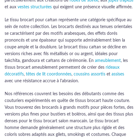
particulièrement aux créations de
robes de soirée
, aux
jupes trapèze
et aux
vestes structurées
qui exigent une présence visuelle affirmée.
Le tissu brocart pour caftan représente une catégorie spécifique au
sein de notre collection. Les brocarts destinés aux tenues orientales
se caractérisent par des motifs arabesques, des effets dorés
prononcés et une épaisseur qui supporte admirablement bien la
coupe ample et la doublure. Le brocart tissu caftan se décline en
versions riches avec fils métallisés or ou argent, idéales pour
takchita, gandoura et caftans de cérémonie. En
ameublement
, les
tissus brocart ameublement permettent de créer des
rideaux
décoratifs
,
têtes de lit coordonnées
,
coussins assortis
et
assises
avec une résistance accrue à l'abrasion.
Nos références couvrent les besoins des débutants comme des
couturiers expérimentés en quête de tissus brocart haute couture.
Vous trouverez des brocards à grands motifs pour pièces fortes, des
versions plus fines pour bustiers et boléros, ainsi que des tissus plus
denses pour le tissu brocart salon marocain. Le tissu brocart
homme demande généralement une structure plus rigide et des
coloris sobres adaptés aux gilets, smokings et costumes. Chaque