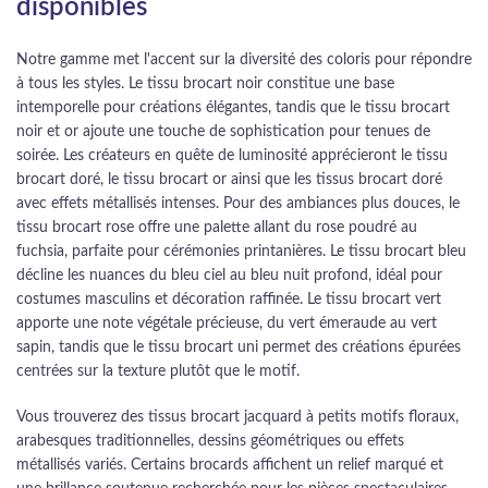
disponibles
Notre gamme met l'accent sur la diversité des coloris pour répondre
à tous les styles. Le tissu brocart noir constitue une base
intemporelle pour créations élégantes, tandis que le tissu brocart
noir et or ajoute une touche de sophistication pour tenues de
soirée. Les créateurs en quête de luminosité apprécieront le tissu
brocart doré, le tissu brocart or ainsi que les tissus brocart doré
avec effets métallisés intenses. Pour des ambiances plus douces, le
tissu brocart rose offre une palette allant du rose poudré au
fuchsia, parfaite pour cérémonies printanières. Le tissu brocart bleu
décline les nuances du bleu ciel au bleu nuit profond, idéal pour
costumes masculins et décoration raffinée. Le tissu brocart vert
apporte une note végétale précieuse, du vert émeraude au vert
sapin, tandis que le tissu brocart uni permet des créations épurées
centrées sur la texture plutôt que le motif.
Vous trouverez des tissus brocart jacquard à petits motifs floraux,
arabesques traditionnelles, dessins géométriques ou effets
métallisés variés. Certains brocards affichent un relief marqué et