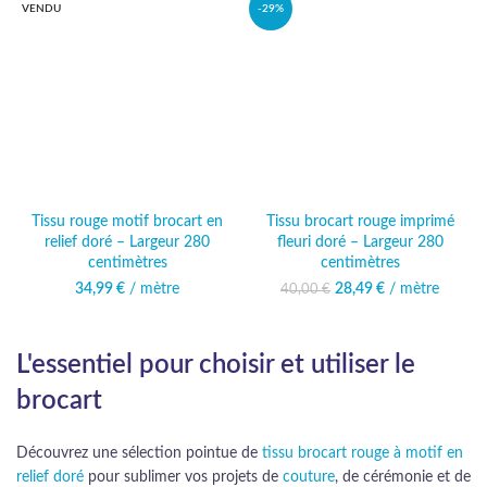
VENDU
-29%
NOUVEAU!
Tissu rouge motif brocart en
Tissu brocart rouge imprimé
relief doré – Largeur 280
fleuri doré – Largeur 280
centimètres
centimètres
34,99
€
/ mètre
28,49
Le prix initial était :
€
/ mètre
Le prix
40,00
€
40,00 €.
actuel est :
28,49 €.
L'essentiel pour choisir et utiliser le
brocart
Découvrez une sélection pointue de
tissu brocart rouge à motif en
relief doré
pour sublimer vos projets de
couture
, de cérémonie et de