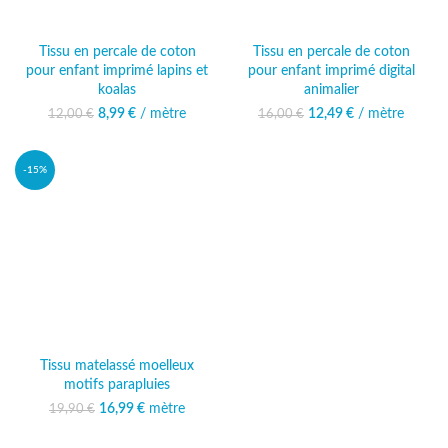
Tissu en percale de coton
Tissu en percale de coton
pour enfant imprimé lapins et
pour enfant imprimé digital
koalas
animalier
8,99
Le prix initial était :
€
/ mètre
Le prix actuel
12,49
Le prix initial était :
€
/ mètre
Le prix
12,00
€
16,00
€
12,00 €.
est : 8,99 €.
16,00 €.
actuel est :
12,49 €.
-15%
Tissu matelassé moelleux
motifs parapluies
16,99
Le prix initial était :
€
mètre
Le prix
19,90
€
19,90 €.
actuel est :
16,99 €.