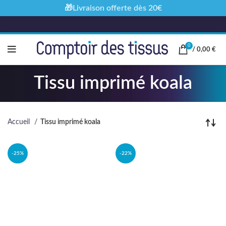
🎁Livraison offerte dès 20€
0
/
0,00
€
Tissu imprimé koala
Accueil
Tissu imprimé koala
-25%
-22%